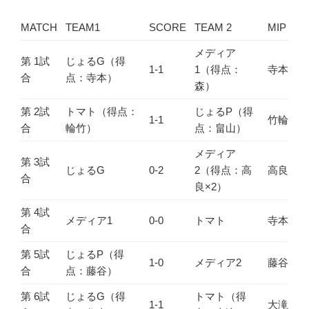
MATCH
TEAM1
SCORE
TEAM 2
MIP
メディア
第 1試
じょるG（得
1-1
1（得点：
寺本
合
点：寺本）
森）
第 2試
トマト（得点：
じょるP（得
1-1
竹輪
合
輪竹）
点：畠山）
メディア
第 3試
じょるG
0-2
2（得点：高
高良
合
良×2）
第 4試
メディア1
0-0
トマト
寺本
合
第 5試
じょるP（得
1-0
メディア2
藤谷
合
点：藤谷）
第 6試
じょるG（得
トマト（得
1-1
大滝