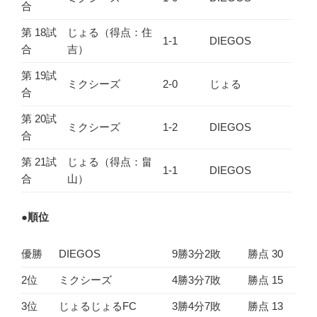
合
第 18試
じょる（得点：住
1-1
DIEGOS
合
吉）
第 19試
ミクシーズ
2-0
じょる
合
第 20試
ミクシーズ
1-2
DIEGOS
合
第 21試
じょる（得点：畠
1-1
DIEGOS
合
山）
●
順位
優勝
DIEGOS
9勝3分2敗
勝点 30
2位
ミクシーズ
4勝3分7敗
勝点 15
3位
じょるじょるFC
3勝4分7敗
勝点 13