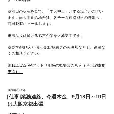
※前日の状況を見て、「雨天中止」とする場合がござい
ます。雨天中止の場合は、各チーム連絡担当の携帯へ、
前日18時にメールします。
※賞品提供頂ける協賛企業を大募集中です！
※見学/飛び入り個人参加/懇親会のみ参加なども、遠慮な
くご相談ください。
第11回JASIPAフットサル杯の概要はこちら（時間記載変
更済）。
投
2008年9月15日
稿
[仕事]業務連絡、今週木金、9月18日～19日
日:
は大阪京都出張