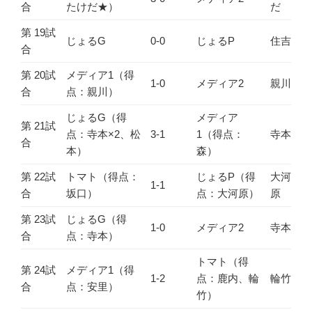
合
たけだ★）
だ
第 19試
じょるG
0-0
じょるP
住吉
合
第 20試
メディア1（得
1-0
メディア2
親川
合
点：親川）
じょるG（得
メディア
第 21試
点：寺本×2、松
3-1
1（得点：
寺本
合
本）
森）
第 22試
トマト（得点：
じょるP（得
大河
1-1
合
坂口）
点：大河原）
原
第 23試
じょるG（得
1-0
メディア2
寺本
合
点：寺本）
トマト（得
第 24試
メディア1（得
1-2
点：鹿内、輪
輪竹
合
点：安里）
竹）