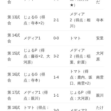
合
だ
★）
メディア
第 13試
じょるG（得
2-1
2（得点：相
寺本
合
点：寺本×2）
川）
第 14試
メディア1
0-0
トマト
安里
合
じょるP（得
メディア
第 15試
大河
点：藤谷×2、大
3-2
2（得点：稲
合
原
河原）
葉、針屋）
トマト（得
第 16試
じょるG（得
1-4
点：鹿内、坂
南雲
合
点：寺本）
口、南雲×2）
第 17試
メディア1（得
じょるP（得
1-1
親川
合
点：親川）
点：大河原）
第 18試
トマト（得点：
たけ
3-0
メディア2