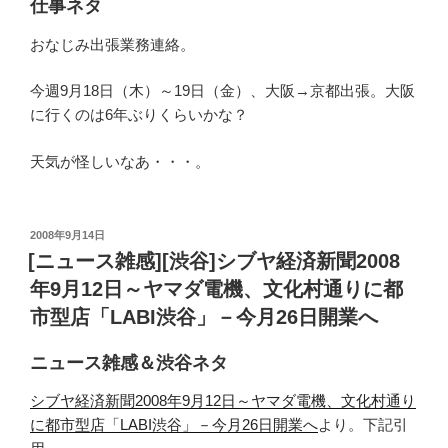
仕事ネタ
おなじみ出張業務連絡。
今週9月18日（木）～19日（金）、大阪→京都出張。大阪
に行くのは6年ぶりくらいかな？
天気が怪しいなあ・・・。
投
2008年9月14日
稿
[ニュース雑感][渋谷]シブヤ経済新聞2008
日:
年9月12日～ヤマダ電機、文化村通りに都
市型店「LABI渋谷」－今月26日開業へ
ニュース雑感＆渋谷ネタ
シブヤ経済新聞2008年9月12日～ヤマダ電機、文化村通り
に都市型店「LABI渋谷」－今月26日開業へ
より。下記引