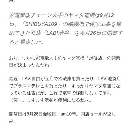
用。
家電量販チェーン大手のヤマダ電機は9月12
日、「SHIBUYA109」の隣接地で建設工事を進
めてきた新店「LABI渋谷」を今月26日に開業す
ると発表した。
おお、ついに家電最大手のヤマダ電機「渋谷店」の開業
日が決まったんだね！
最近、LAVI自由が丘店で冷蔵庫を買ったり、LAVI池袋店
でプラズマテレビを買ったり、すっかりヤマダ常連にな
っている住吉だが、これで電車で移動しなくて済む
（笑）。ますます渋谷が便利になるね～。
開店日は9月26日金曜日、am10時。開店セールが楽し
み。