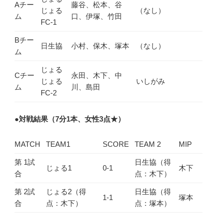
Aチー
藤谷、松本、谷
じょる
（なし）
ム
口、伊塚、竹田
FC-1
Bチー
日生協
小村、保木、塚本
（なし）
ム
じょる
Cチー
永田、木下、中
じょる
いしがみ
ム
川、島田
FC-2
●
対戦結果（7分1本、女性3点★）
MATCH
TEAM1
SCORE
TEAM 2
MIP
第 1試
日生協（得
じょる1
0-1
木下
合
点：木下）
第 2試
じょる2（得
日生協（得
1-1
塚本
合
点：木下）
点：塚本）