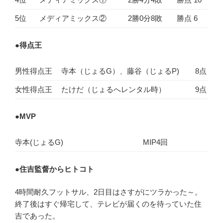
5位
メディアミックス②
2勝0分8敗
勝点 6
●
得点王
男性得点王
寺本（じょるG）、藤谷（じょるP)
8点
女性得点王
たけだ（じょるへレンタル時）
9点
●
MVP
寺本(じょるG)
MIP4回
●
住吉監督からヒトコト
4時間耐久フットサル、2日目はさすがにツラかった～。
終了後はすぐ帰宅して、テレビが届くのを待っていた住
吉であった。