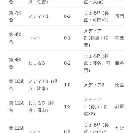
合
点：住吉）
点：大滝）
第 7試
じょるP（得
メディア1
0-2
可門
合
点：可門×2）
メディア
第 8試
トマト
0-1
2（得点：稲
稲葉
合
葉）
じょるP（得
第 9試
じょるG
0-2
点：藤谷、可
藤谷
合
門）
第 10試
メディア1（得
1-0
メディア2
比嘉
合
点：比嘉）
メディア
第 11試
じょるG（得
1-2
1（得点：針
針屋
合
点：畠山）
屋×2）
じょるP（得
第 12試
たけ
トマト
0-3
点：たけだ