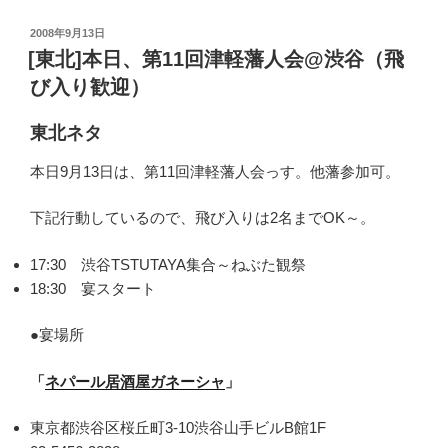
投
2008年9月13日
稿
[東北]本日、第11回津軽藩人会@渋谷（飛
日:
び入り歓迎）
東北ネタ
本日9月13日は、第11回津軽藩人会っす。他藩参加可。
下記行動しているので、飛び入りは2名までOK～。
17:30 渋谷TSTUTAYA集合～ねぶた観祭
18:30 宴スタート
●宴場所
「
ネパール居酒屋ガネーシャ
」
東京都渋谷区桜丘町3-10渋谷山手ビルB館1F