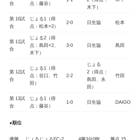
合
点：藤谷）
木下）
第 10試
じょる1（得
2-0
日生協
松本
合
点：松本×2）
じょる2（得
第 11試
点：島田×2、
3-0
日生協
島田
合
木下）
じょる
じょる1（得
第 12試
2（得点：
点：谷口、竹
2-2
竹田
合
島田、永
田）
田）
第 13試
じょる1（得
1-0
日生協
DAIGO
合
点：藤谷）
●
順位
優勝
じょるじょるFC-2
4勝3分0敗
勝点 15