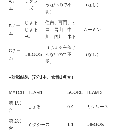
Aチー
ミクシ
ゃないので不
（なし）
ム
ーズ
明）
じょる
住吉、可門、ヒ
Bチー
じょる
ロ、畠山、中
ムーミン
ム
FC
川、西川、木下
（じょる主催じ
Cチー
DIEGOS
ゃないので不
（なし）
ム
明）
●
対戦結果（7分1本、女性1点★）
MATCH
TEAM1
SCORE
TEAM 2
第 1試
じょる
0-4
ミクシーズ
合
第 2試
ミクシーズ
1-1
DIEGOS
合