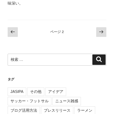
味深い。
投
前
次
ページ
2
の
の
稿
ペ
ペ
ナ
ー
ー
ビ
ジ
ジ
検
検
ゲ
索
索:
ー
シ
タグ
ョ
ン
JASIPA
その他
アイデア
サッカー・フットサル
ニュース雑感
ブログ活用方法
プレスリリース
ラーメン