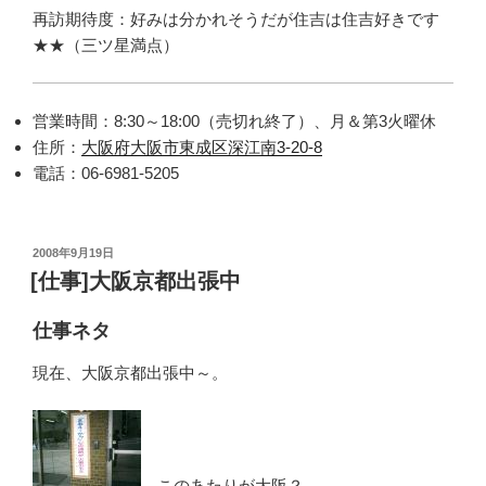
再訪期待度：好みは分かれそうだが住吉は住吉好きです
★★（三ツ星満点）
営業時間：8:30～18:00（売切れ終了）、月＆第3火曜休
住所：
大阪府大阪市東成区深江南3-20-8
電話：06-6981-5205
投
2008年9月19日
稿
[仕事]大阪京都出張中
日:
仕事ネタ
現在、大阪京都出張中～。
←このあたりが大阪？