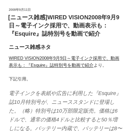
投
2008年9月11日
稿
[ニュース雑感]WIRED VISION2008年9月9
日:
日～電子インク採用で、動画表示も：
『Esquire』誌特別号を動画で紹介
ニュース雑感ネタ
WIRED VISION2008年9月9日～電子インク採用で、動画
表示も：『Esquire』誌特別号を動画で紹介
より。
下記引用。
電子インクを表紙や広告に利用した『Esquire』
誌10月特別号が、ニューススタンドに登場し
た。（略）特別号は10万部限定販売。価格は6
ドルで、通常の価格4ドルと比較すると50％増
しになる。バッテリー内蔵で、バッテリーは8〜