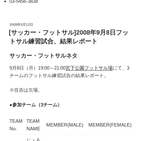
03-5456-3838
投
2008年9月12日
稿
[サッカー・フットサル]2008年9月8日フッ
日:
トサル練習試合、結果レポート
サッカー・フットサルネタ
9月8日（月）19:00～21:00
宮下公園フットサル場
にて、3
チームのフットサル練習試合の結果レポート。
※住吉は欠場。
●
参加チーム（3チーム）
TEAM
TEAM
MEMBER(MALE)
MEMBER(FEMALE)
No.
NAME
じょる