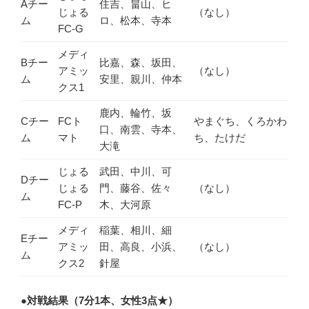
Aチー
住吉、畠山、ヒ
じょる
（なし）
ム
ロ、松本、寺本
FC-G
メディ
Bチー
比嘉、森、坂田、
アミッ
（なし）
ム
安里、親川、仲本
クス1
鹿内、輪竹、坂
Cチー
FCト
やまぐち、くろかわ
口、南雲、寺本、
ム
マト
ち、たけだ
大滝
じょる
武田、中川、可
Dチー
じょる
門、藤谷、佐々
（なし）
ム
FC-P
木、大河原
メディ
稲葉、相川、細
Eチー
アミッ
田、高良、小浜、
（なし）
ム
クス2
針屋
●
対戦結果（7分1本、女性3点★）