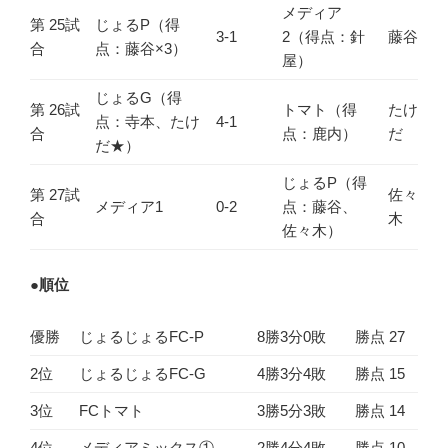
メディア
第 25試
じょるP（得
3-1
2（得点：針
藤谷
合
点：藤谷×3）
屋）
じょるG（得
第 26試
トマト（得
たけ
点：寺本、たけ
4-1
合
点：鹿内）
だ
だ★）
じょるP（得
第 27試
佐々
メディア1
0-2
点：藤谷、
合
木
佐々木）
●
順位
優勝
じょるじょるFC-P
8勝3分0敗
勝点 27
2位
じょるじょるFC-G
4勝3分4敗
勝点 15
3位
FCトマト
3勝5分3敗
勝点 14
4位
メディアミックス①
2勝4分4敗
勝点 10