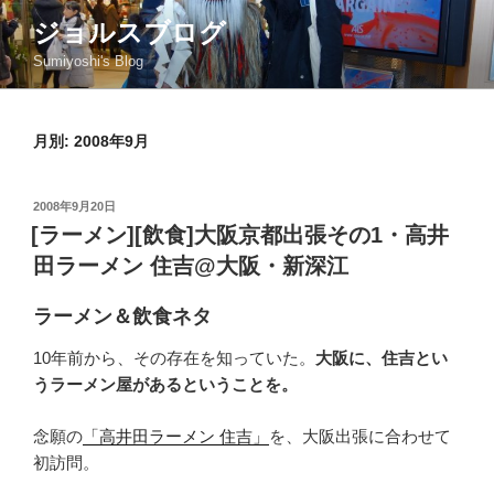
コ
ジョルスブログ
ン
Sumiyoshi's Blog
テ
ン
ツ
月別: 2008年9月
へ
ス
キ
投
2008年9月20日
ッ
稿
[ラーメン][飲食]大阪京都出張その1・高井
日:
プ
田ラーメン 住吉@大阪・新深江
ラーメン＆飲食ネタ
10年前から、その存在を知っていた。
大阪に、住吉とい
うラーメン屋があるということを。
念願の
「高井田ラーメン 住吉」
を、大阪出張に合わせて
初訪問。