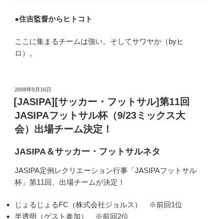
●
住吉監督からヒトコト
ここに集まるチームは強い。そしてサワヤか（byヒ
ロ）。
投
2008年9月16日
稿
[JASIPA][サッカー・フットサル]第11回
日:
JASIPAフットサル杯（9/23ミックス大
会）出場チーム決定！
JASIPA＆サッカー・フットサルネタ
JASIPA定例レクリエーション行事「JASIPAフットサル
杯」第11回、出場チームが決定！
じょるじょるFC（株式会社ジョルス） ※前回1位
半透明（ゲスト参加） ※前回2位