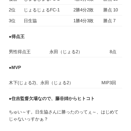
2位
じょるじょるFC-1
2勝4分2敗
勝点 10
3位
日生協
1勝4分3敗
勝点 7
●
得点王
男性得点王
永田（じょる2）
8点
●
MVP
木下(じょる2)、永田（じょる2）
MIP3回
●
住吉監督欠場なので、藤谷姉からヒトコト
ちゅい～す。日生協さんに勝ったのってぇ～、はじめて
じゃないっすかぁ？