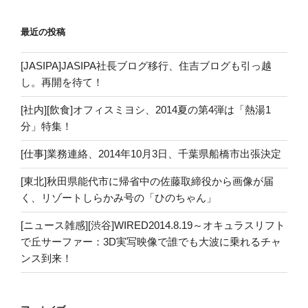
最近の投稿
[JASIPA]JASIPA社長ブログ移行、住吉ブログも引っ越
し。再開を待て！
[社内][飲食]オフィスミヨシ、2014夏の第4弾は「熱湯1
分」特集！
[仕事]業務連絡、2014年10月3日、千葉県船橋市出張決定
[東北]秋田県能代市に帰省中の佐藤取締役から画像が届
く、リゾートしらかみ号の「ひのちゃん」
[ニュース雑感][渋谷]WIRED2014.8.19～オキュラスリフト
で丘サーファー：3D実写映像で誰でも大波に乗れるチャ
ンス到来！