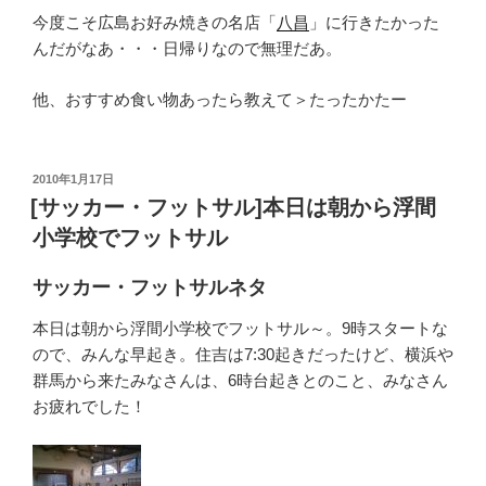
今度こそ広島お好み焼きの名店「
八昌
」に行きたかった
んだがなあ・・・日帰りなので無理だあ。
他、おすすめ食い物あったら教えて＞たったかたー
投
2010年1月17日
稿
[サッカー・フットサル]本日は朝から浮間
日:
小学校でフットサル
サッカー・フットサルネタ
本日は朝から浮間小学校でフットサル～。9時スタートな
ので、みんな早起き。住吉は7:30起きだったけど、横浜や
群馬から来たみなさんは、6時台起きとのこと、みなさん
お疲れでした！