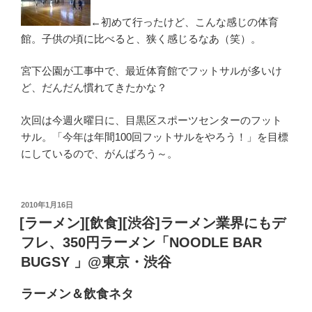
←初めて行ったけど、こんな感じの体育
館。子供の頃に比べると、狭く感じるなあ（笑）。
宮下公園が工事中で、最近体育館でフットサルが多いけ
ど、だんだん慣れてきたかな？
次回は今週火曜日に、目黒区スポーツセンターのフット
サル。「今年は年間100回フットサルをやろう！」を目標
にしているので、がんばろう～。
投
2010年1月16日
稿
[ラーメン][飲食][渋谷]ラーメン業界にもデ
日:
フレ、350円ラーメン「NOODLE BAR
BUGSY 」@東京・渋谷
ラーメン＆飲食ネタ