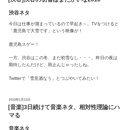
日:
渋谷ネタ
今日は仕事が溜まっているので早起き～。TVをつけると
「鹿児島で大雪です」という映像が！
鹿児島スゲー！
一方、渋谷はこの冬、まだ初雪なし・・・。昨日の夜は
期待したんだけど、雨止んじゃったしね。
Twitterで「雪見酒なう」とつぶやいてみたい！
投
2010年1月12日
稿
[音楽]3日続けて音楽ネタ、相対性理論にハ
日:
マる
音楽ネタ