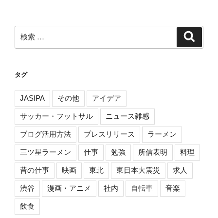
ペ
ペ
ナ
ー
ー
ビ
ジ
ジ
検
検
ゲ
索
索:
ー
シ
タグ
ョ
ン
JASIPA
その他
アイデア
サッカー・フットサル
ニュース雑感
ブログ活用方法
プレスリリース
ラーメン
三ツ星ラーメン
仕事
勉強
所信表明
料理
昔の仕事
映画
東北
東日本大震災
求人
渋谷
漫画・アニメ
社内
自転車
音楽
飲食