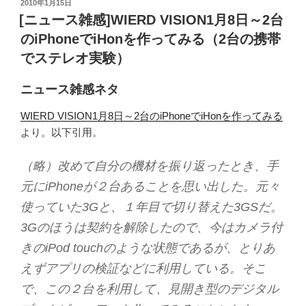
投
2010年1月15日
稿
[ニュース雑感]WIERD VISION1月8日～2台
日:
のiPhoneでiHonを作ってみる（2台の携帯
でステレオ実験）
ニュース雑感ネタ
WIERD VISION1月8日～2台のiPhoneでiHonを作ってみる
より。以下引用。
（略）改めて自分の機材を振り返ったとき、手
元にiPhoneが２台あることを思い出した。元々
使っていた3Gと、１年目で切り替えた3GSだ。
3Gのほうは契約を解除したので、今はカメラ付
きのiPod touchのような状態であるが、とりあ
えずアプリの検証などに利用している。そこ
で、この２台を利用して、見開き型のデジタル