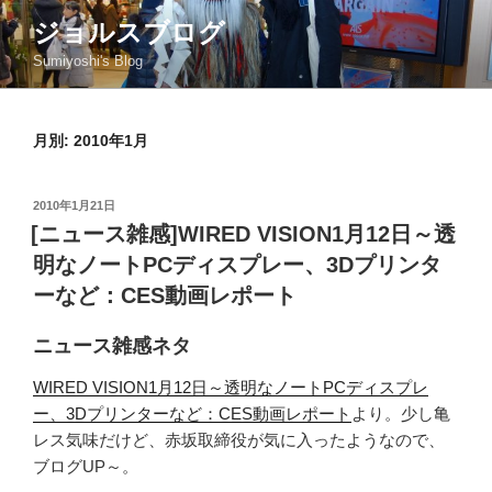
コ
ジョルスブログ
ン
Sumiyoshi's Blog
テ
ン
ツ
月別: 2010年1月
へ
ス
キ
投
2010年1月21日
ッ
稿
[ニュース雑感]WIRED VISION1月12日～透
日:
プ
明なノートPCディスプレー、3Dプリンタ
ーなど：CES動画レポート
ニュース雑感ネタ
WIRED VISION1月12日～透明なノートPCディスプレ
ー、3Dプリンターなど：CES動画レポート
より。少し亀
レス気味だけど、赤坂取締役が気に入ったようなので、
ブログUP～。