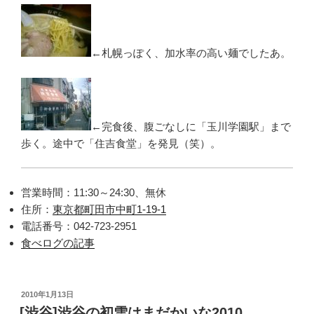
←札幌っぽく、加水率の高い麺でしたあ。
←完食後、腹ごなしに「玉川学園駅」まで
歩く。途中で「住吉食堂」を発見（笑）。
営業時間：11:30～24:30、無休
住所：
東京都町田市中町1-19-1
電話番号：042-723-2951
食べログの記事
投
2010年1月13日
稿
[渋谷]渋谷の初雪はまだかいな2010