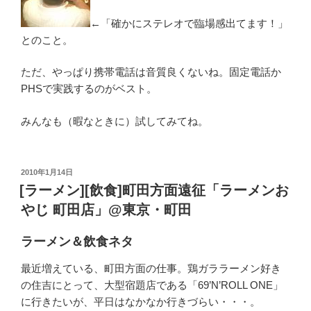
←「確かにステレオで臨場感出てます！」
とのこと。
ただ、やっぱり携帯電話は音質良くないね。固定電話か
PHSで実践するのがベスト。
みんなも（暇なときに）試してみてね。
投
2010年1月14日
稿
[ラーメン][飲食]町田方面遠征「ラーメンお
日:
やじ 町田店」@東京・町田
ラーメン＆飲食ネタ
最近増えている、町田方面の仕事。鶏ガララーメン好き
の住吉にとって、大型宿題店である「69’N’ROLL ONE」
に行きたいが、平日はなかなか行きづらい・・・。