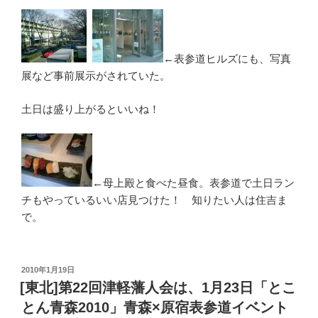
←表参道ヒルズにも、写真
展など事前展示がされていた。
土日は盛り上がるといいね！
←母上殿と食べた昼食。表参道で土日ラン
チもやっているいい店見つけた！ 知りたい人は住吉ま
で。
投
2010年1月19日
稿
[東北]第22回津軽藩人会は、1月23日「とこ
日:
とん青森2010」青森×原宿表参道イベント