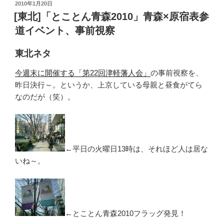
投
2010年1月20日
稿
[東北]「とことん青森2010」青森×原宿表参
日:
道イベント、事前視察
東北ネタ
今週末に開催する「第22回津軽藩人会」
の事前視察を、
昨日決行～。というか、上京している母親と昼食がてら
なのだが（笑）。
←平日の火曜日13時は、それほど人は居な
いね～。
←とことん青森2010フラッグ発見！