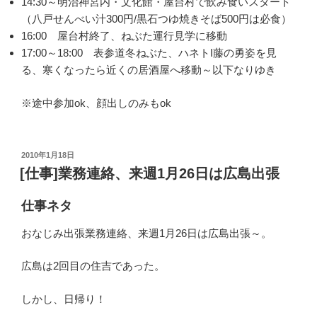
14:30～明治神宮内・文化館・屋台村で飲み食いスタート
（八戸せんべい汁300円/黒石つゆ焼きそば500円は必食）
16:00 屋台村終了、ねぶた運行見学に移動
17:00～18:00 表参道冬ねぶた、ハネトI藤の勇姿を見
る、寒くなったら近くの居酒屋へ移動～以下なりゆき
※途中参加ok、顔出しのみもok
投
2010年1月18日
稿
[仕事]業務連絡、来週1月26日は広島出張
日:
仕事ネタ
おなじみ出張業務連絡、来週1月26日は広島出張～。
広島は2回目の住吉であった。
しかし、日帰り！