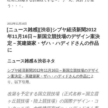
う・・・。
投
2012年11月16日
稿
[ニュース雑感][渋谷]シブヤ経済新聞2012
日:
年11月16日～新国立競技場のデザイン案決
定－英建築家・ザハ・ハディドさんの作品
に
ニュース雑感＆渋谷ネタ
シブヤ経済新聞2012年11月16日～新国立競技場のデザイ
ン案決定－英建築家・ザハ・ハディドさんの作品に
よ
り。以下引用。
改築を予定する国立競技場（正式名称＝国立霞
ヶ丘競技場・陸上競技場）の国際デザイン・コ