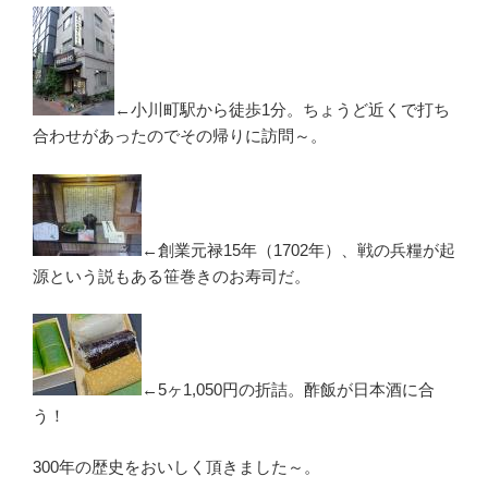
←小川町駅から徒歩1分。ちょうど近くで打ち
合わせがあったのでその帰りに訪問～。
←創業元禄15年（1702年）、戦の兵糧が起
源という説もある笹巻きのお寿司だ。
←5ヶ1,050円の折詰。酢飯が日本酒に合
う！
300年の歴史をおいしく頂きました～。