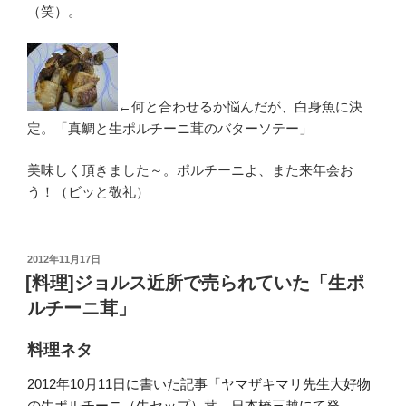
（笑）。
←何と合わせるか悩んだが、白身魚に決
定。「真鯛と生ポルチーニ茸のバターソテー」
美味しく頂きました～。ポルチーニよ、また来年会お
う！（ビッと敬礼）
投
2012年11月17日
稿
[料理]ジョルス近所で売られていた「生ポ
日:
ルチーニ茸」
料理ネタ
2012年10月11日に書いた記事「ヤマザキマリ先生大好物
の生ポルチーニ（生セップ）茸、日本橋三越にて発