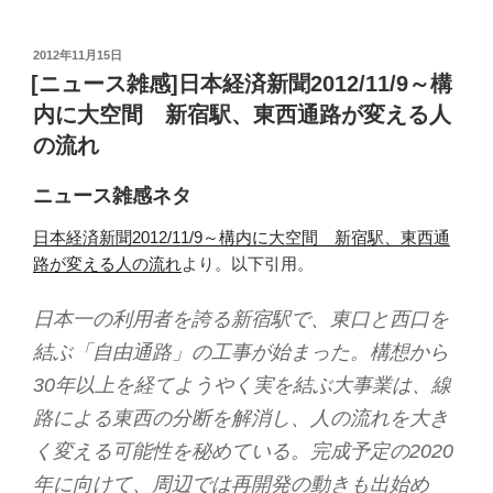
投
2012年11月15日
稿
[ニュース雑感]日本経済新聞2012/11/9～構
日:
内に大空間 新宿駅、東西通路が変える人
の流れ
ニュース雑感ネタ
日本経済新聞2012/11/9～構内に大空間 新宿駅、東西通
路が変える人の流れ
より。以下引用。
日本一の利用者を誇る新宿駅で、東口と西口を
結ぶ「自由通路」の工事が始まった。構想から
30年以上を経てようやく実を結ぶ大事業は、線
路による東西の分断を解消し、人の流れを大き
く変える可能性を秘めている。完成予定の2020
年に向けて、周辺では再開発の動きも出始め