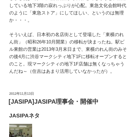
している地下3階の寂れっぷりが心配。東急文化会館時代
のように「東急ストア」にしてほしい、というのは無理
か・・・。
そういえば、日本初の名店街として登場した「東横のれ
ん街」（昭和26年10月開業）の移転が決まったね。駅ビ
ル東館の営業は2013年3月末日まで、東横のれん街のみそ
の後4月に渋谷マークシティ地下1Fに移転オープンすると
のこと。現マークシティの地下1F店舗は無くなっちゃう
んだね～（住吉はあまり活用していなかったが）。
投
2012年11月13日
稿
[JASIPA]JASIPA理事会・開催中
日:
JASIPAネタ