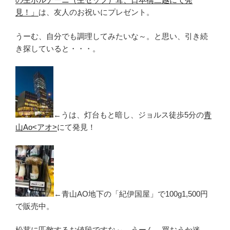
見！」
は、友人のお祝いにプレゼント。
うーむ、自分でも調理してみたいな～。と思い、引き続
き探していると・・・。
←うは、灯台もと暗し、ジョルス徒歩5分の
青
山Ao<アオ>
にて発見！
←青山AO地下の「紀伊国屋」で100g1,500円
で販売中。
松茸に匹敵するお値段ですな～。うーん、買おうか迷