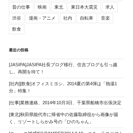
昔の仕事
映画
東北
東日本大震災
求人
渋谷
漫画・アニメ
社内
自転車
音楽
飲食
最近の投稿
[JASIPA]JASIPA社長ブログ移行、住吉ブログも引っ越
し。再開を待て！
[社内][飲食]オフィスミヨシ、2014夏の第4弾は「熱湯1
分」特集！
[仕事]業務連絡、2014年10月3日、千葉県船橋市出張決定
[東北]秋田県能代市に帰省中の佐藤取締役から画像が届
く、リゾートしらかみ号の「ひのちゃん」