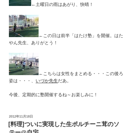
←土曜日の雨はあがり、快晴！
←この日は前半「はたけ塾」を開催。はた
やん先生、ありがとう！
←こちらは女性をまとめる・・・この後ろ
姿は・・・、
いづか先生
だあ。
今後、定期的に塾開催するね～お楽しみに！
投
2012年11月18日
稿
[料理]ついに実現した生ポルチーニ茸のソ
日:
テー@自宅