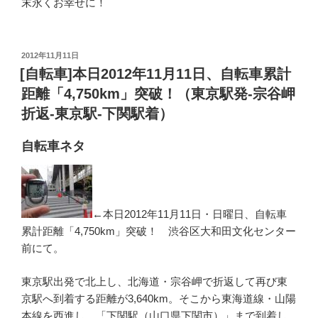
末永くお幸せに！
投
2012年11月11日
稿
[自転車]本日2012年11月11日、自転車累計
日:
距離「4,750km」突破！（東京駅発-宗谷岬
折返-東京駅-下関駅着）
自転車ネタ
←本日2012年11月11日・日曜日、自転車
累計距離「4,750km」突破！ 渋谷区大和田文化センター
前にて。
東京駅出発で北上し、北海道・宗谷岬で折返して再び東
京駅へ到着する距離が3,640km。そこから東海道線・山陽
本線を西進し、「下関駅（山口県下関市）」まで到着し