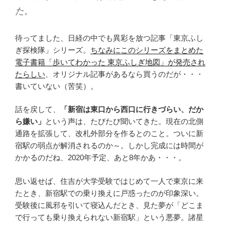
た。
待ってました、日経の中でも異彩を放つ記事「東京ふし
ぎ探検隊」シリーズ。
ちなみにこのシリーズをまとめた
電子書籍「歩いてわかった 東京ふしぎ地図」が発売され
たらしい
、オリジナル記事があるなら買うのだが・・・
書いていない（苦笑）。
話を戻して、
「新宿は東口から西口に行きづらい、だか
ら嫌い」
という声は、たびたび聞いてきた。現在の北側
通路を拡張して、改札外部分を作るとのこと。ついに新
宿駅の弱点が解消されるのか～。しかし完成には時間が
かかるのだね、2020年予定、あと8年かあ・・・。
思い返せば、住吉が大学受験ではじめて一人で東京に来
たとき、新宿駅での乗り換えに戸惑ったのが印象深い。
受験後に風邪を引いて寝込んだとき、見た夢が「どこま
で行っても乗り換えられない新宿駅」という悪夢。諸星