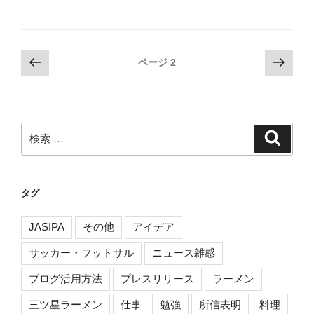
投
前
次
ページ
2
の
の
稿
ペ
ペ
ナ
ー
ー
ビ
ジ
ジ
検
検
ゲ
索
索:
ー
シ
タグ
ョ
ン
JASIPA
その他
アイデア
サッカー・フットサル
ニュース雑感
ブログ活用方法
プレスリリース
ラーメン
三ツ星ラーメン
仕事
勉強
所信表明
料理