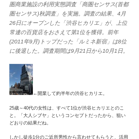
圏商業施設の利用実態調査「商圏センサス(首都
圏センサス)秋調査」を実施。調査の結果、4月
26日にオープンした「渋谷ヒカリエ」が、上位
常連の百貨店をおさえて第1位を獲得。前年
(2011年9月)トップだった「ルミネ新宿」は8位
に後退した。調査期間は9月21日から10月1日。
←開業して約半年の渋谷ヒカリエ。
25歳～40代の女性は、すべて1位が渋谷ヒカリエとのこ
と。「大人シブヤ」というコンセプトだったから、狙い
どおりの結果だね。
しかし徒歩1分のご近所男性から言わせてもらうと、活用