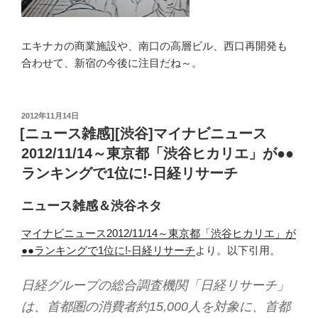
エキナカの商業施設や、南口の高層ビル、西口再開発も
合わせて、新宿の今後に注目だね～。
投
2012年11月14日
稿
[ニュース雑感][渋谷]マイナビニュース
日:
2012/11/14～東京都「渋谷ヒカリエ」が●●
ランキングで1位に!-日経リサーチ
ニュース雑感＆渋谷ネタ
マイナビニュース2012/11/14～東京都「渋谷ヒカリエ」が
●●ランキングで1位に!-日経リサーチ
より。以下引用。
日経グループの総合調査機関「日経リサーチ」
は、首都圏の消費者約15,000人を対象に、首都