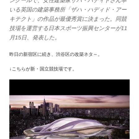
ンクールで、女性建築家ザハ・ハディドさん率
いる英国の建築事務所「ザハ・ハディド・アー
キテクト」の作品が最優秀賞に決まった。同競
技場を運営する日本スポーツ振興センターが11
月15日、発表した。
昨日の新宿区に続き、渋谷区の改築ネタ～。
↓こちらが新・国立競技場です。