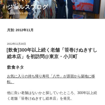
コ
ジョルスブログ
ン
Sumiyoshi's Blog
テ
ン
ツ
月別: 2012年11月
へ
ス
キ
投
2012年11月20日
ッ
稿
[飲食]300年以上続く老舗「笹巻けぬきすし
日:
プ
総本店」を初訪問@東京・小川町
飲食ネタ
お気に入りの持ち帰り寿司「八竹」が原宿から築地に移
転。
他に良い老舗はないかと探していたところ、300年以上続
く老舗「笹巻けぬきすし総本店」を発見。