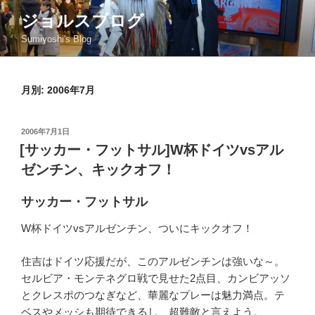
コ
ジョルスブログ
ン
Sumiyoshi's Blog
テ
ン
ツ
月別: 2006年7月
へ
ス
キ
投
2006年7月1日
ッ
稿
[サッカー・フットサル]W杯ドイツvsアル
日:
プ
ゼンチン、キックオフ！
サッカー・フットサル
W杯ドイツvsアルゼンチン、ついにキックオフ！
住吉はドイツ応援だが、このアルゼンチンは強いな～。
セルビア・モンテネグロ戦で見せた2点目、カンビアッソ
とクレスポのつなぎなど、華麗なプレーは魅力満点。テ
ベスやメッシも期待できるし、超難敵と言えよう。