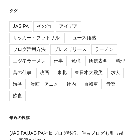
シ
タグ
ョ
ン
JASIPA
その他
アイデア
サッカー・フットサル
ニュース雑感
ブログ活用方法
プレスリリース
ラーメン
三ツ星ラーメン
仕事
勉強
所信表明
料理
昔の仕事
映画
東北
東日本大震災
求人
渋谷
漫画・アニメ
社内
自転車
音楽
飲食
最近の投稿
[JASIPA]JASIPA社長ブログ移行、住吉ブログも引っ越