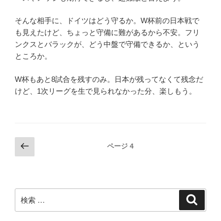
そんな相手に、ドイツはどう守るか。W杯前の日本戦で
も見えたけど、ちょっと守備に難があるから不安。フリ
ンクスとバラックが、どう中盤で守備できるか、という
ところか。
W杯もあと8試合を残すのみ。日本が残ってなくて残念だ
けど、1次リーグを生で見られなかった分、楽しもう。
投
前
ページ
4
の
稿
ペ
ナ
ー
ビ
ジ
検
検
ゲ
索
索:
ー