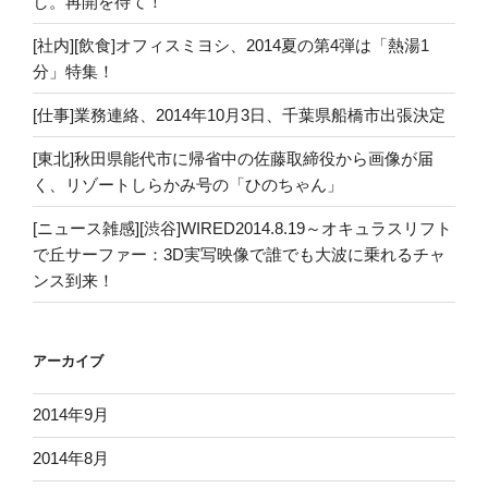
し。再開を待て！
[社内][飲食]オフィスミヨシ、2014夏の第4弾は「熱湯1
分」特集！
[仕事]業務連絡、2014年10月3日、千葉県船橋市出張決定
[東北]秋田県能代市に帰省中の佐藤取締役から画像が届
く、リゾートしらかみ号の「ひのちゃん」
[ニュース雑感][渋谷]WIRED2014.8.19～オキュラスリフト
で丘サーファー：3D実写映像で誰でも大波に乗れるチャ
ンス到来！
アーカイブ
2014年9月
2014年8月