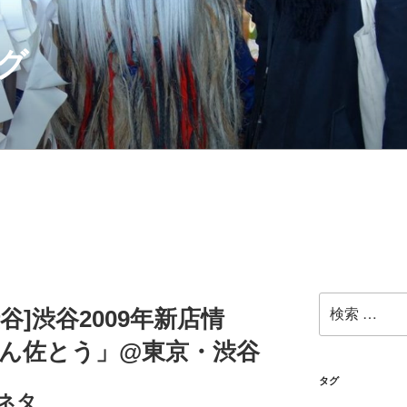
グ
検
渋谷]渋谷2009年新店情
索:
めん佐とう」@東京・渋谷
タグ
ネタ