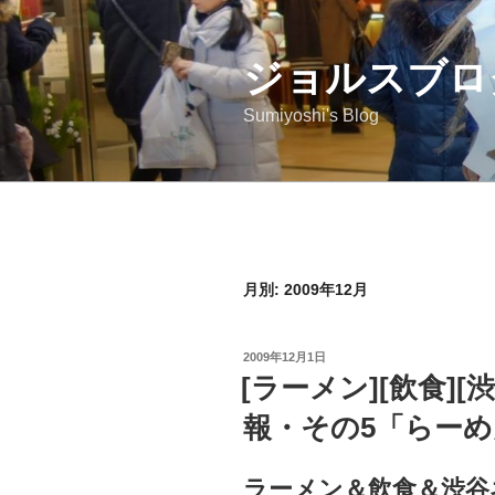
コ
ン
ジョルスブロ
テ
ン
Sumiyoshi's Blog
ツ
へ
ス
キ
ッ
プ
月別: 2009年12月
投
2009年12月1日
稿
[ラーメン][飲食][
日:
報・その5「らー
ラーメン＆飲食＆渋谷