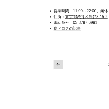
営業時間：11:00～22:00、無休
住所：
東京都渋谷区渋谷3-15-2
電話番号：03-3797-6981
食べログの記事
投
前
の
稿
ペ
ナ
ー
ジ
ビ
ゲ
ー