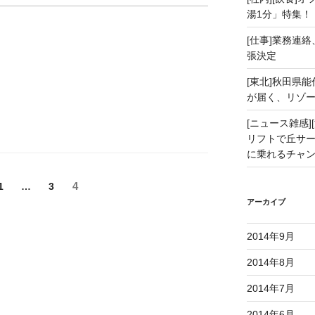
湯1分」特集！
[仕事]業務連絡
張決定
[東北]秋田県
が届く、リゾ
[ニュース雑感][
リフトで丘サー
に乗れるチャ
ペ
4
ペ
1
…
ペ
3
ー
ー
ー
アーカイブ
ジ
ジ
ジ
2014年9月
2014年8月
2014年7月
2014年6月