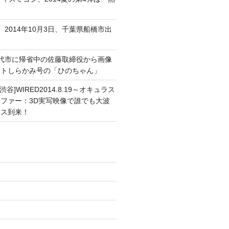
、2014年10月3日、千葉県船橋市出
能代市に帰省中の佐藤取締役から画像
ートしらかみ号の「ひのちゃん」
渋谷]WIRED2014.8.19～オキュラス
ファー：3D実写映像で誰でも大波
ンス到来！