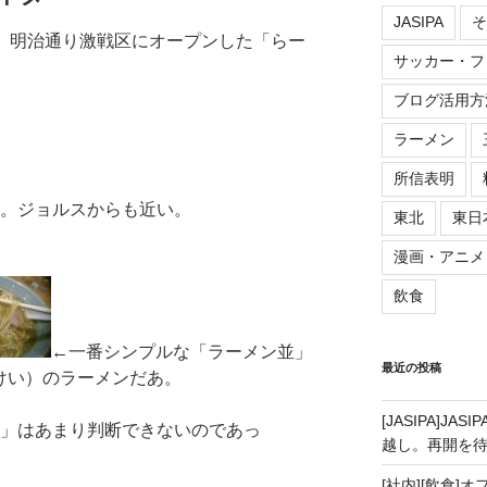
JASIPA
そ
は、明治通り激戦区にオープンした「らー
サッカー・フ
ブログ活用方
ラーメン
所信表明
ど。ジョルスからも近い。
東北
東日
漫画・アニメ
飲食
←一番シンプルな「ラーメン並」
最近の投稿
けい）のラーメンだあ。
[JASIPA]J
い」はあまり判断できないのであっ
越し。再開を
[社内][飲食]