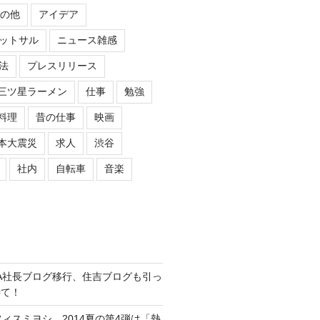
の他
アイデア
ットサル
ニュース雑感
法
プレスリリース
三ツ星ラーメン
仕事
勉強
料理
昔の仕事
映画
本大震災
求人
渋谷
社内
自転車
音楽
ASIPA社長ブログ移行、住吉ブログも引っ
待て！
オフィスミヨシ、2014夏の第4弾は「熱