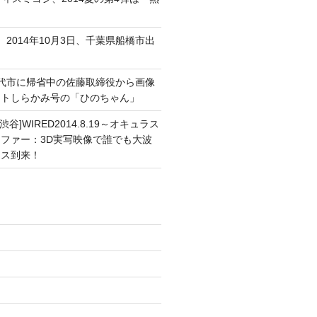
、2014年10月3日、千葉県船橋市出
能代市に帰省中の佐藤取締役から画像
ートしらかみ号の「ひのちゃん」
渋谷]WIRED2014.8.19～オキュラス
ファー：3D実写映像で誰でも大波
ンス到来！