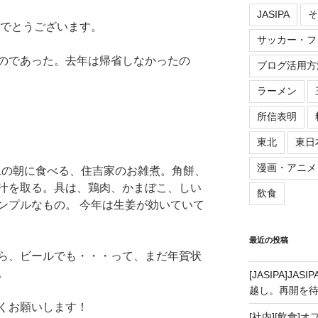
JASIPA
そ
めでとうございます。
サッカー・フ
のであった。去年は帰省しなかったの
ブログ活用方
ラーメン
所信表明
東北
東日
漫画・アニメ
旦の朝に食べる、住吉家のお雑煮。角餅、
汁を取る。具は、鶏肉、かまぼこ、しい
飲食
ンプルなもの。 今年は生姜が効いていて
最近の投稿
ら、ビールでも・・・って、まだ年賀状
。
[JASIPA]J
越し。再開を
くお願いします！
[社内][飲食]