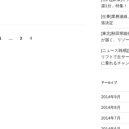
湯1分」特集！
[仕事]業務連絡
張決定
[東北]秋田県
ペ
4
ペ
1
…
ペ
3
が届く、リゾ
ー
ー
ー
ジ
ジ
[ニュース雑感][
ジ
リフトで丘サー
に乗れるチャ
アーカイブ
2014年9月
2014年8月
2014年7月
2014年6月