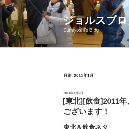
コ
ン
ジョルスブロ
テ
ン
Sumiyoshi's Blog
ツ
へ
ス
キ
ッ
プ
月別: 2011年1月
投
2011年1月1日
稿
[東北][飲食]20
日:
ございます！
東北＆飲食ネタ