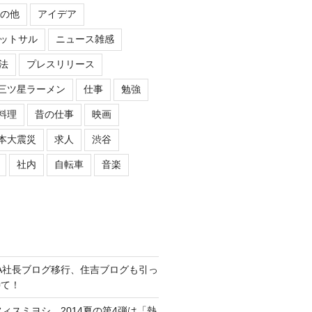
の他
アイデア
ットサル
ニュース雑感
法
プレスリリース
三ツ星ラーメン
仕事
勉強
料理
昔の仕事
映画
本大震災
求人
渋谷
社内
自転車
音楽
ASIPA社長ブログ移行、住吉ブログも引っ
待て！
オフィスミヨシ、2014夏の第4弾は「熱