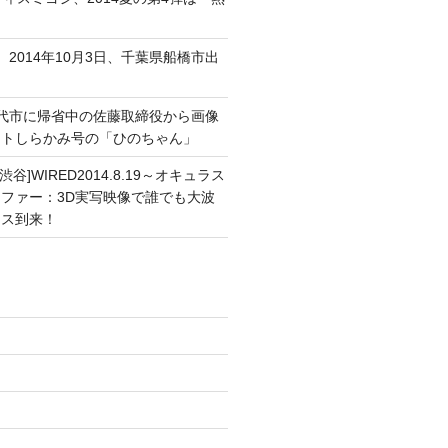
、2014年10月3日、千葉県船橋市出
能代市に帰省中の佐藤取締役から画像
ートしらかみ号の「ひのちゃん」
渋谷]WIRED2014.8.19～オキュラス
ファー：3D実写映像で誰でも大波
ンス到来！