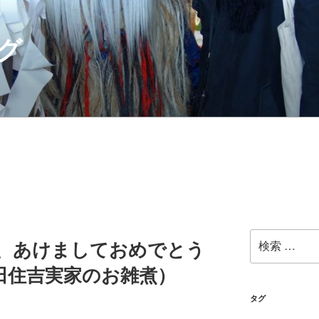
グ
検
14年、あけましておめでとう
索:
田住吉実家のお雑煮）
タグ