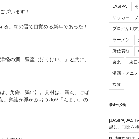
JASIPA
そ
うございます！
サッカー・フ
える。朝の雷で目覚める新年であった！
ブログ活用方
ラーメン
所信表明
津軽の酒「豊盃（ほうはい）」と共に。
東北
東日
漫画・アニメ
飲食
は、角餅、鶏出汁。具材は、鶏肉、ごぼ
葉。鶏油が浮かぶおつゆが「んまい」の
最近の投稿
[JASIPA]J
越し。再開を
[社内][飲食]