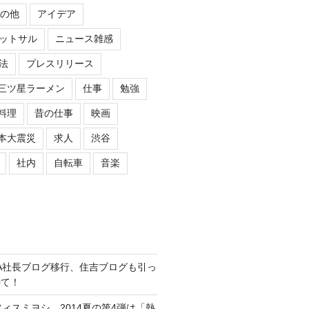
の他
アイデア
ットサル
ニュース雑感
法
プレスリリース
三ツ星ラーメン
仕事
勉強
料理
昔の仕事
映画
本大震災
求人
渋谷
社内
自転車
音楽
ASIPA社長ブログ移行、住吉ブログも引っ
待て！
オフィスミヨシ、2014夏の第4弾は「熱