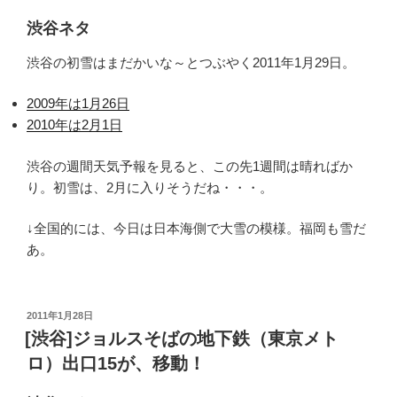
渋谷ネタ
渋谷の初雪はまだかいな～とつぶやく2011年1月29日。
2009年は1月26日
2010年は2月1日
渋谷の週間天気予報を見ると、この先1週間は晴ればか
り。初雪は、2月に入りそうだね・・・。
↓全国的には、今日は日本海側で大雪の模様。福岡も雪だ
あ。
投
2011年1月28日
稿
[渋谷]ジョルスそばの地下鉄（東京メト
日:
ロ）出口15が、移動！