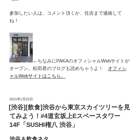
参加したい人は、コメント頂くか、住吉まで連絡して
ね！
←ちなみにPAKAのオフィシャルWebサイトが
オープン。松田君のブログも読めちゃうよ！
オフィシ
ャルWebサイトはこちら。
投
2011年1月22日
稿
[渋谷][飲食]渋谷から東京スカイツリーを見
日:
てみよう！#4道玄坂上Eスペースタワー
14F「SUSHI権八 渋谷」
渋谷＆飲食ネタ