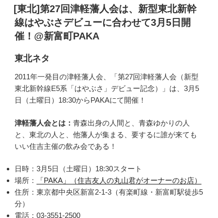
稿
[東北]第27回津軽藩人会は、新型東北新幹
日:
線はやぶさデビューに合わせて3月5日開
催！@新富町PAKA
東北ネタ
2011年一発目の津軽藩人会、「第27回津軽藩人会（新型
東北新幹線E5系「はやぶさ」デビュー記念）」は、3月5
日（土曜日）18:30からPAKAにて開催！
津軽藩人会とは：
青森出身の人間と、青森ゆかりの人
と、東北の人と、他藩人が集まる、要するに誰が来ても
いい住吉主催の飲み会である！
日時：3月5日（土曜日）18:30スタート
場所：
「PAKA」（住吉友人の丸山君がオーナーのお店）
住所：東京都中央区新富2-1-3（有楽町線・新富町駅徒歩5
分）
電話：03-3551-2500