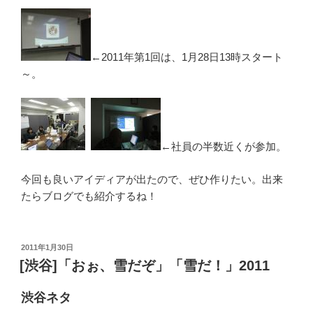
←2011年第1回は、1月28日13時スタート
～。
←社員の半数近くが参加。
今回も良いアイディアが出たので、ぜひ作りたい。出来
たらブログでも紹介するね！
投
2011年1月30日
稿
[渋谷]「おぉ、雪だぞ」「雪だ！」2011
日:
渋谷ネタ