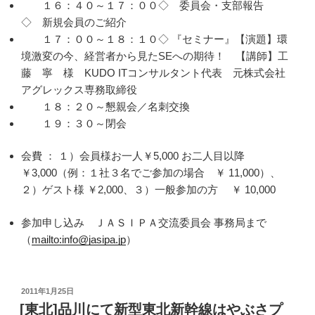
１６：４０～１７：００◇ 委員会・支部報告
◇ 新規会員のご紹介
１７：００～１８：１０◇ 『セミナー』【演題】環
境激変の今、経営者から見たSEへの期待！ 【講師】工
藤 寧 様 KUDO ITコンサルタント代表 元株式会社
アグレックス専務取締役
１８：２０～懇親会／名刺交換
１９：３０～閉会
会費 ： １）会員様お一人￥5,000 お二人目以降
￥3,000（例：１社３名でご参加の場合 ￥ 11,000）、
２）ゲスト様 ￥2,000、３）一般参加の方 ￥ 10,000
参加申し込み ＪＡＳＩＰＡ交流委員会 事務局まで
（
mailto:info@jasipa.jp
）
投
2011年1月25日
稿
[東北]品川にて新型東北新幹線はやぶさプ