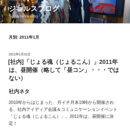
コ
ジョルスブログ
ン
Sumiyoshi's Blog
テ
ン
ツ
月別: 2011年1月
へ
ス
キ
投
2011年1月31日
ッ
稿
[社内]「じょる魂（じょるこん）」2011年
日:
プ
は、昼開催（略して「昼コン」・・・では
ない）
社内ネタ
2010年からはじまった、月イチ月末19時から開催され
る、社内アイディア会議＆コミュニケーションイベント
「じょる魂（じょるこん）」。2011年は、昼開催に決
定！