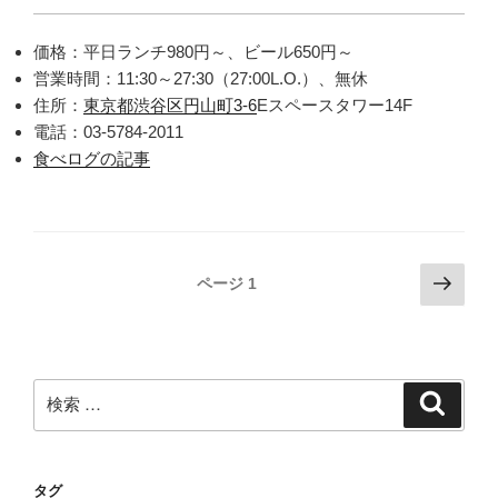
価格：平日ランチ980円～、ビール650円～
営業時間：11:30～27:30（27:00L.O.）、無休
住所：
東京都渋谷区円山町3-6
Eスペースタワー14F
電話：03-5784-2011
食べログの記事
投
次
ページ
1
の
稿
ペ
ナ
ー
ビ
ジ
検
検
ゲ
索
索:
ー
シ
タグ
ョ