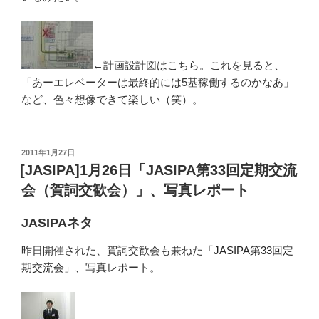
←計画設計図はこちら。これを見ると、
「あーエレベーターは最終的には5基稼働するのかなあ」
など、色々想像できて楽しい（笑）。
投
2011年1月27日
稿
[JASIPA]1月26日「JASIPA第33回定期交流
日:
会（賀詞交歓会）」、写真レポート
JASIPAネタ
昨日開催された、賀詞交歓会も兼ねた
「JASIPA第33回定
期交流会」
、写真レポート。