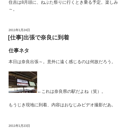
住吉は8月頭に、ねぶた祭りに行くとき乗る予定。楽しみ
～。
投
2011年1月24日
稿
[仕事]出張で奈良に到着
日:
仕事ネタ
本日は奈良出張～。意外に遠く感じるのは何故だろう。
←これは奈良県の駅だよね（笑）。
もうじき現地に到着、内容はおなじみビデオ撮影だあ。
投
2011年1月23日