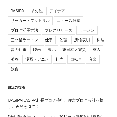
ン
JASIPA
その他
アイデア
サッカー・フットサル
ニュース雑感
ブログ活用方法
プレスリリース
ラーメン
三ツ星ラーメン
仕事
勉強
所信表明
料理
昔の仕事
映画
東北
東日本大震災
求人
渋谷
漫画・アニメ
社内
自転車
音楽
飲食
最近の投稿
[JASIPA]JASIPA社長ブログ移行、住吉ブログも引っ越
し。再開を待て！
[社内][飲食]オフィスミヨシ、2014夏の第4弾は「熱湯1