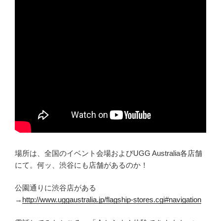
場所は、全国のイベント会場およびUGG Australia各店舗
にて。何ッ、渋谷にも店舗があるのか！
公園通りに渋谷店がある
→
http://www.uggaustralia.jp/flagship-stores.cgi#navigation