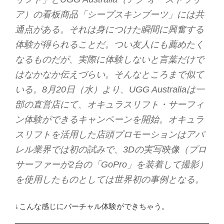
ア）の看板商品「シープスキンブーツ」には共
通点がある。それは身につけた瞬間に興奮する
体験が得られることだ。つい友人にも薦めたく
なるものだが、実際に体験しないと言葉だけで
はなかなか伝えづらい。そんなところまで似て
いる。8月20日（水）より、UGG Australiaは一
部の直営店にて、オキュラスリフト・サーフィ
ン体験ができるキャンペーンを開始。オキュラ
スリフトを活用した店頭プロモーションはアパ
レル業界では初の試みで、3Dの実写映像（プロ
サーファーが2台の「GoPro」を装着して撮影）
を使用したものとしては世界初の事例となる。
↓こんな感じにバーチャル体験ができちゃう。