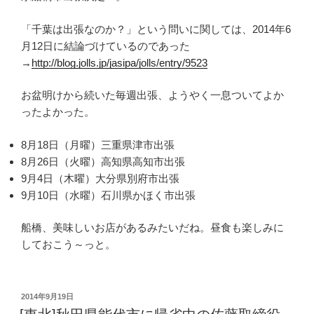
「千葉は出張なのか？」という問いに関しては、2014年6
月12日に結論づけているのであった
→
http://blog.jolls.jp/jasipa/jolls/entry/9523
お盆明けから続いた毎週出張、ようやく一息ついてよか
ったよかった。
8月18日（月曜）三重県津市出張
8月26日（火曜）高知県高知市出張
9月4日（木曜）大分県別府市出張
9月10日（水曜）石川県かほく市出張
船橋、美味しいお店があるみたいだね。昼食も楽しみに
しておこう～っと。
投
2014年9月19日
稿