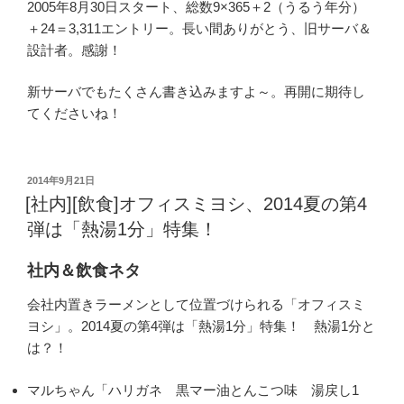
2005年8月30日スタート、総数9×365＋2（うるう年分）
＋24＝3,311エントリー。長い間ありがとう、旧サーバ＆
設計者。感謝！
新サーバでもたくさん書き込みますよ～。再開に期待し
てくださいね！
投
2014年9月21日
稿
[社内][飲食]オフィスミヨシ、2014夏の第4
日:
弾は「熱湯1分」特集！
社内＆飲食ネタ
会社内置きラーメンとして位置づけられる「オフィスミ
ヨシ」。2014夏の第4弾は「熱湯1分」特集！ 熱湯1分と
は？！
マルちゃん「ハリガネ 黒マー油とんこつ味 湯戻し1