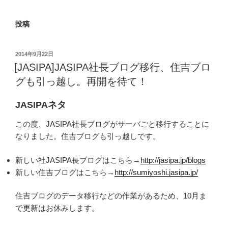
投稿
投
2014年9月22日
稿
[JASIPA]JASIPA社長ブログ移行、住吉ブロ
日:
グも引っ越し。再開を待て！
JASIPAネタ
この度、JASIPA社長ブログがサーバごと移行することに
なりました。住吉ブログも引っ越しです。
新しい社JASIPA長ブログはこちら→
http://jasipa.jp/blogs
新しい住吉ブログはこちら→
http://sumiyoshi.jasipa.jp/
住吉ブログのデータ移行などの作業があるため、10月ま
で更新はお休みします。