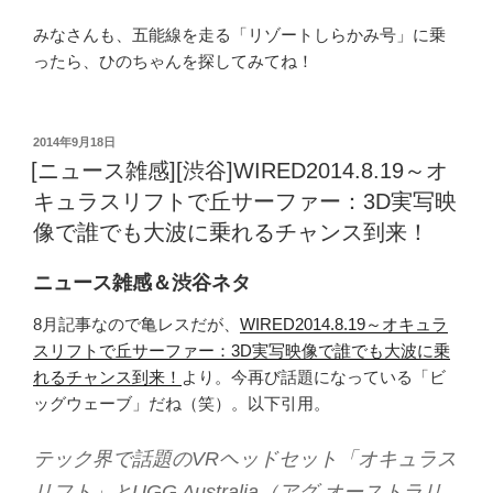
みなさんも、五能線を走る「リゾートしらかみ号」に乗
ったら、ひのちゃんを探してみてね！
投
2014年9月18日
稿
[ニュース雑感][渋谷]WIRED2014.8.19～オ
日:
キュラスリフトで丘サーファー：3D実写映
像で誰でも大波に乗れるチャンス到来！
ニュース雑感＆渋谷ネタ
8月記事なので亀レスだが、
WIRED2014.8.19～オキュラ
スリフトで丘サーファー：3D実写映像で誰でも大波に乗
れるチャンス到来！
より。今再び話題になっている「ビ
ッグウェーブ」だね（笑）。以下引用。
テック界で話題のVRヘッドセット「オキュラス
リフト」とUGG Australia（アグ オーストラリ