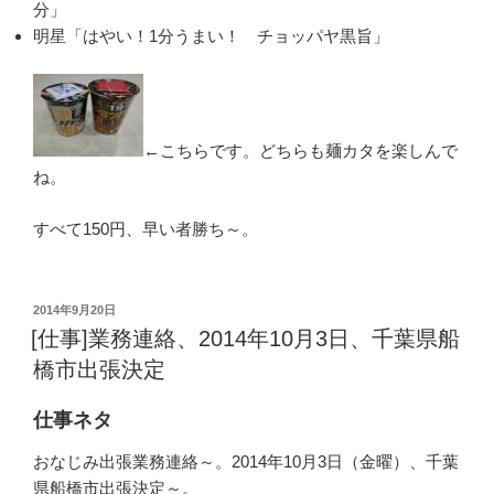
分」
明星「はやい！1分うまい！ チョッパヤ黒旨」
←こちらです。どちらも麺カタを楽しんで
ね。
すべて150円、早い者勝ち～。
投
2014年9月20日
稿
[仕事]業務連絡、2014年10月3日、千葉県船
日:
橋市出張決定
仕事ネタ
おなじみ出張業務連絡～。2014年10月3日（金曜）、千葉
県船橋市出張決定～。