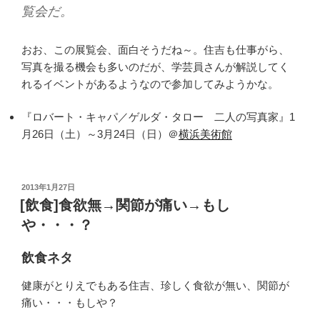
覧会だ。
おお、この展覧会、面白そうだね～。住吉も仕事がら、
写真を撮る機会も多いのだが、学芸員さんが解説してく
れるイベントがあるようなので参加してみようかな。
『ロバート・キャパ／ゲルダ・タロー 二人の写真家』1
月26日（土）～3月24日（日）＠
横浜美術館
投
2013年1月27日
稿
[飲食]食欲無→関節が痛い→もし
日:
や・・・？
飲食ネタ
健康がとりえでもある住吉、珍しく食欲が無い、関節が
痛い・・・もしや？