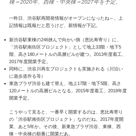
棟＝2020年、西棟・中央棟＝2027年を予定。
一昨日、渋谷駅再開発情報がオープンになったね～。上
記情報は既報だと思うけど、新情報が下記。
新渋谷駅東棟の246挟んで向かい側（恵比寿寄り）に、
「渋谷駅南街区プロジェクト」として地上33階・地下5
階、高さ180メートルの高層ビルが建つ。2013年度着工、
2017年度開業予定。
同時に、渋谷川再生プロジェクトも実施される（川沿い
に遊歩道作る等）
東急プラザ渋谷も建て替え、地上17階・地下5階、高さ
120メートルの高層ビルとなる。2015年度着工、2018年度
開業予定。
こうやって見ると、一番早く開業するのは、恵比寿寄り
の「渋谷駅南街区プロジェクト」なのだね。2017年度開
業、あと5年か。その後、新東急プラザ渋谷、東棟、西
棟・中央棟の順番に開業だあ。