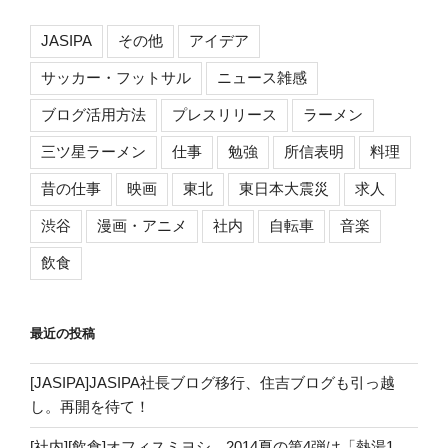
ン
JASIPA
その他
アイデア
サッカー・フットサル
ニュース雑感
ブログ活用方法
プレスリリース
ラーメン
三ツ星ラーメン
仕事
勉強
所信表明
料理
昔の仕事
映画
東北
東日本大震災
求人
渋谷
漫画・アニメ
社内
自転車
音楽
飲食
最近の投稿
[JASIPA]JASIPA社長ブログ移行、住吉ブログも引っ越
し。再開を待て！
[社内][飲食]オフィスミヨシ、2014夏の第4弾は「熱湯1