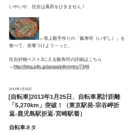
いやいや、住吉は風邪をひきません！
←母上殿手作りの「飯寿司（いずし）」を
食べて、栄養つけよう～っと。
住吉好物ベスト3に入る飯寿司の詳細はこちら
→
http://blog.jolls.jp/jasipa/jolls/entry/7348
投
2013年1月26日
稿
[自転車]2013年1月25日、自転車累計距離
日:
「5,270km」突破！（東京駅発-宗谷岬折
返-鹿児島駅折返-宮崎駅着）
自転車ネタ