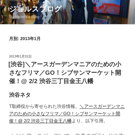
コ
ジョルスブログ
ン
Sumiyoshi's Blog
テ
ン
ツ
月別: 2013年1月
へ
ス
キ
投
2013年1月31日
ッ
稿
[渋谷]＼アースガーデンマニアのための小
日:
プ
さなフリマ／GO！シブサンマーケット開
催！@ 2/2 渋谷三丁目金王八幡
渋谷ネタ
T取締役から寄せられた渋谷情報。
＼アースガーデンマニ
アのための小さなフリマ／GO！シブサンマーケット開
催！@ 2/2 渋谷三丁目金王八幡
より、以下引用。