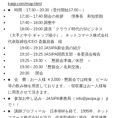
kaigi.com/map.html
■ 時間：17:30～20:30（受付開始17:00～）
17:30～17:40 開会の挨拶 理事長 和知哲朗
17:40～18:00 調整中
18:00～19:00 講演「クラウド時代のSIビジネス
（大手と中小 ギャップ縮小）」 ネットコマース株式会社
代表取締役/CEO 斎藤昌義 様
19:00～19:10 JASIPA新会員の紹介
19:10～19:25 JASIPA関西支部・各委員会報告
19:25～19:30 ＜ 懇親会準備／休憩 ＞
19:30～20:30 『懇親会／名刺交換』
20:30 閉会
■ 会 費：お一人様 ￥3,000・懇親会では軽食、ビール
等の飲み物を用意しております。・領収書はお一人様毎
に用意させて頂きます。
■ 参加お申し込み・JASIPA事務局（ info@jasipa.jp ）ま
で！！
■ 講師プロフィール 日本IBMを経て、1995年、ネット
コマース株式会社を設立 代表取締役に就任、産学連携