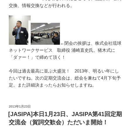
交換、情報交換などが行われる。
←閉会の挨拶は、株式会社琉球
ネットワークサービス 取締役 浦崎直史氏。猪木式に
「ダァー！」で締めて頂く！
今回は過去最高に並ぶ大盛況！ 2013年、明るい年にし
たいですね。次の定期交流会は、総会を兼ねて4月下旬予
定。また詳細決まったらお知らせしますね。
投
2013年1月23日
稿
[JASIPA]本日1月23日、JASIPA第41回定期
日:
交流会（賀詞交歓会）ただいま開始！