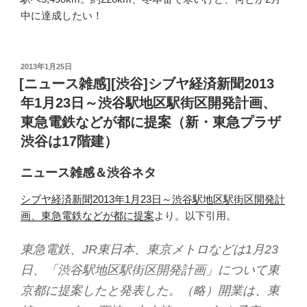
中に達成したい！
投
2013年1月25日
稿
[ニュース雑感][渋谷]シブヤ経済新聞2013
日:
年1月23日～渋谷駅地区駅街区開発計画、
東急電鉄などが都に提案（新・東急プラザ
渋谷は17階建）
ニュース雑感＆渋谷ネタ
シブヤ経済新聞2013年1月23日～渋谷駅地区駅街区開発計
画、東急電鉄などが都に提案
より。以下引用。
東急電鉄、JR東日本、東京メトロなどは1月23
日、「渋谷駅地区駅街区開発計画」について東
京都に提案したと発表した。（略）開業は、東