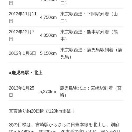
日
口）
2012年11月11
東京駅西進：下関駅到着（山
4,750km
日
口）
2012年12月7
東京駅西進：熊本駅到着（熊
4,950km
日
本）
東京駅西進：鹿児島駅到着（鹿
2013年1月6日
5,150km
児島）
●鹿児島駅・北上
2013年1月25
鹿児島駅北上：宮崎駅到着（宮
5,270km
日
崎）
宣言通り約20日間で120km走破！
次の目標は、宮崎駅からさらに日豊本線を北上し、別府
駅へ5,490km。約220km、冬本番で寒いけど、何とか2月