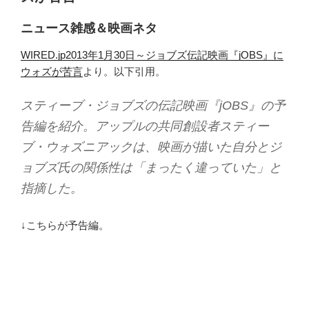
ニュース雑感＆映画ネタ
WIRED.jp2013年1月30日～ジョブズ伝記映画『jOBS』に
ウォズが苦言
より。以下引用。
スティーブ・ジョブズの伝記映画『jOBS』の予
告編を紹介。アップルの共同創設者スティー
ブ・ウォズニアックは、映画が描いた自分とジ
ョブズ氏の関係性は「まったく違っていた」と
指摘した。
↓こちらが予告編。