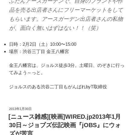
ふだんアースガーデンで、自身のブランドや作
品を売る出店者さんにフリーマーケットをして
もらいます。アースガーデン出店者さんの私物
が、面白く無いはずはない！！（笑）
日時：2月2日（土）10:00〜15:00
場所：渋谷三丁目 金王八幡宮
金王八幡宮は、ジョルス徒歩3分。土曜日、のぞきに行っ
てみよう～っと。
ジョルスのある渋谷二丁目もがんばれbyT取締役
投
2013年1月30日
稿
[ニュース雑感][映画]WIRED.jp2013年1月
日:
30日～ジョブズ伝記映画『jOBS』にウォ
ズが苦言