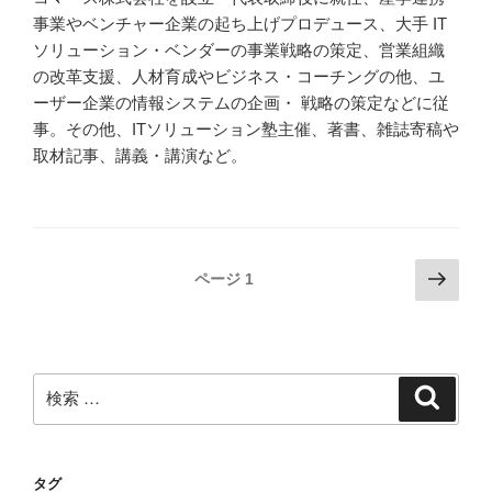
事業やベンチャー企業の起ち上げプロデュース、大手 IT
ソリューション・ベンダーの事業戦略の策定、営業組織
の改革支援、人材育成やビジネス・コーチングの他、ユ
ーザー企業の情報システムの企画・ 戦略の策定などに従
事。その他、ITソリューション塾主催、著書、雑誌寄稿や
取材記事、講義・講演など。
投
次
ページ
1
の
稿
ペ
ナ
ー
ビ
ジ
検
検
ゲ
索
索:
ー
シ
タグ
ョ