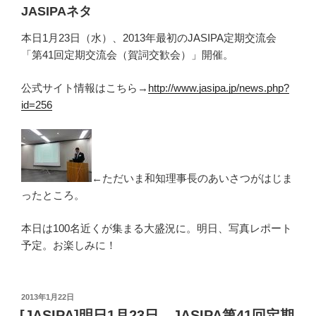
JASIPAネタ
本日1月23日（水）、2013年最初のJASIPA定期交流会
「第41回定期交流会（賀詞交歓会）」開催。
公式サイト情報はこちら→
http://www.jasipa.jp/news.php?
id=256
←ただいま和知理事長のあいさつがはじま
ったところ。
本日は100名近くが集まる大盛況に。明日、写真レポート
予定。お楽しみに！
投
2013年1月22日
稿
[JASIPA]明日1月23日、JASIPA第41回定期