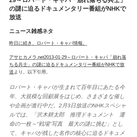
29～ロバート・キャパ「崩れ落ちる兵士」
の謎に迫るドキュメンタリー番組がNHKで
放送
ニュース雑感ネタ
昨日に続き、ロバート・キャパ情報。
アサヒカメラ.net2013-01-29～ロバート・キャパ「崩れ落
ちる兵士」の謎に迫るドキュメンタリー番組がNHKで放
送
より。以下引用。
ロバート・キャパが生まれて百年目にあたる今
年、大規模な回顧展をはじめ、さまざまな催し
や企画が進行中だ。2月3日放送のNHKスペシャ
ルでは、「沢木耕太郎 推理ドキュメント 運
命の一枚～“戦場”写真 最大の謎に挑む」とし
て、キャパが残した名作の核心に迫るドキュメ