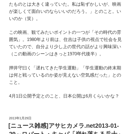
たものとは大きく違っていた。私は恥ずかしいが、映画
が楽しくて面白いのならいいのだろう。」とのこと。い
いのか（笑）。
この映画、観てみたいポイントの一つが「その時代の雰
囲気」。1980年より前は、住吉は子供の視点で社会を見
ていたので、自分より少し上の世代の話がより興味深い
（この動画のシーンはきっと1970年代後半）。
押井守曰く「遅れてきた学生運動」「学生運動の終末期
は何と戦っているのか姿が見えない空気感だった」との
こと。
4月1日公開予定とのこと、日本公開は6月くらいかな？
投
2013年1月29日
稿
[ニュース雑感]アサヒカメラ.net2013-01-
日: