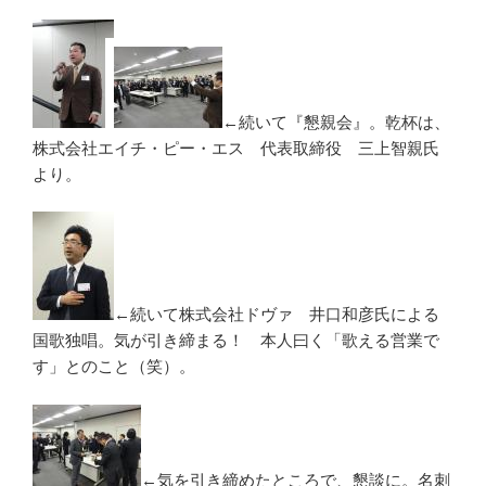
←続いて『懇親会』。乾杯は、
株式会社エイチ・ピー・エス 代表取締役 三上智親氏
より。
←続いて株式会社ドヴァ 井口和彦氏による
国歌独唱。気が引き締まる！ 本人曰く「歌える営業で
す」とのこと（笑）。
←気を引き締めたところで、懇談に。名刺