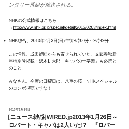
ンタリー番組が放送される。
NHKの公式情報はこちら
→
http://www.nhk.or.jp/special/detail/2013/0203/index.html
NHK総合、2013年2月3日(日)午後9時00分～9時49分
この情報、成田師匠からも寄せられていた。文藝春秋新
年特別号掲載・沢木耕太郎「キャパの十字架」も必読と
のこと。
みなさん、今度の日曜日は、八重の桜→NHKスペシャル
のコンボ視聴ですな！
投
2013年1月28日
稿
[ニュース雑感]WIRED.jp2013年1月26日～
日:
ロバート・キャパは2人いた!? 『ロバー