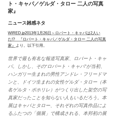
ト・キャパ／ゲルダ・タロー 二人の写真
家』
ニュース雑感ネタ
WIRED.jp2013年1月26日～ロバート・キャパは2人い
た!? 『ロバート・キャパ／ゲルダ・タロー 二人の写真
家』
より。以下引用。
世界で最も有名な報道写真家、ロバート・キャ
パ。しかし、その“ロバート・キャパ”が当初、
ハンガリー生まれの男性アンドレ・フリードマ
ンと、ドイツ生まれの女性ゲルダ・タロー（本
名ゲルタ・ポホリレ）がつくり出した架空の写
真家だったことを知らない人もいるだろう。本
展はキャパとタロー、それぞれの写真作品によ
るふたつの「個展」で構成される、本邦初の展