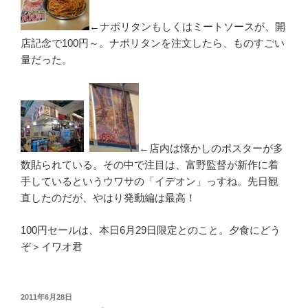
←ナポリタンもしくはミートソースが、開
店記念で100円～。ナポリタンを注文したら、ものすごい
量だった。
←店内は懐かしのポスターが多
数貼られている。その中で注目は、富野監督が新作に着
手しているというウワサの「イデオン」っすね。先日観
直したのだが、やはり発動編は最高！
100円セールは、本日6月29日限定とのこと。夕食にどう
ぞ＞イワオ君
投
2011年6月28日