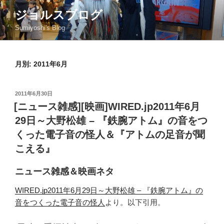
コ
ジョルスブログ
ン
Sumiyoshi's Blog
テ
ン
ツ
月別: 2011年6月
へ
ス
キ
投
2011年6月30日
ッ
稿
[ニュース雑感][映画]WIRED.jp2011年6月
日:
プ
29日～大野松雄 – 『鉄腕アトム』の音をつ
くった電子音の怪人＆『アトムの足音が聞
こえる』
ニュース雑感＆映画ネタ
WIRED.jp2011年6月29日～大野松雄 – 『鉄腕アトム』の
音をつくった電子音の怪人
より。以下引用。