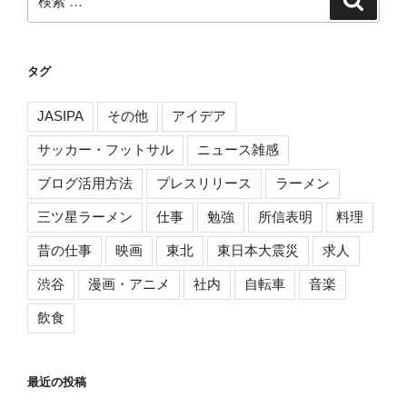
ゲ
索
索:
ー
シ
タグ
ョ
ン
JASIPA
その他
アイデア
サッカー・フットサル
ニュース雑感
ブログ活用方法
プレスリリース
ラーメン
三ツ星ラーメン
仕事
勉強
所信表明
料理
昔の仕事
映画
東北
東日本大震災
求人
渋谷
漫画・アニメ
社内
自転車
音楽
飲食
最近の投稿