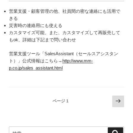
営業支援・顧客管理の他、社員間の密な連絡にも活用で
きる
災害時の連絡用にも使える
カスタマイズ可能、また、カスタマイズして再販売して
もok、詳細は下記まで問い合わせ
営業支援ツール「SalesAssistant（セールスアシスタン
ト）」公式情報はこちら→
http://www.mm-
p.co.jp/sales_assistant.html
投
次
ページ
1
の
稿
ペ
ナ
ー
ビ
ジ
検
検