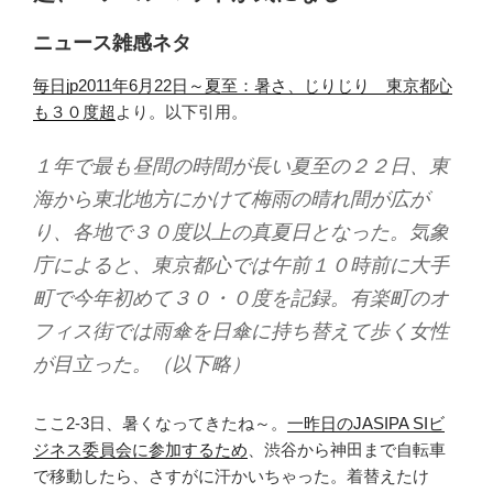
ニュース雑感ネタ
毎日jp2011年6月22日～夏至：暑さ、じりじり 東京都心
も３０度超
より。以下引用。
１年で最も昼間の時間が長い夏至の２２日、東
海から東北地方にかけて梅雨の晴れ間が広が
り、各地で３０度以上の真夏日となった。気象
庁によると、東京都心では午前１０時前に大手
町で今年初めて３０・０度を記録。有楽町のオ
フィス街では雨傘を日傘に持ち替えて歩く女性
が目立った。（以下略）
ここ2-3日、暑くなってきたね～。
一昨日のJASIPA SIビ
ジネス委員会に参加するため
、渋谷から神田まで自転車
で移動したら、さすがに汗かいちゃった。着替えたけ