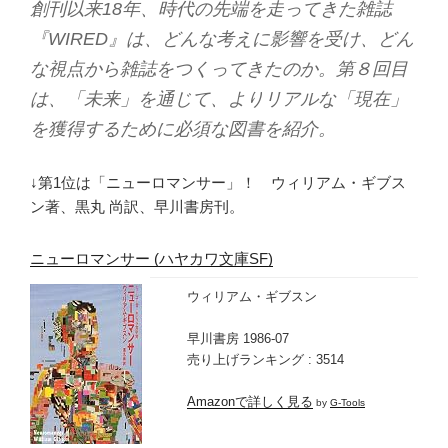
創刊以来18年、時代の先端を走ってきた雑誌
『WIRED』は、どんな考えに影響を受け、どん
な視点から雑誌をつくってきたのか。第８回目
は、「未来」を通じて、よりリアルな「現在」
を獲得するために必須な図書を紹介。
↓第1位は「ニューロマンサー」！ ウィリアム・ギブス
ン著、黒丸 尚訳、早川書房刊。
ニューロマンサー (ハヤカワ文庫SF)
ウィリアム・ギブスン
早川書房 1986-07
売り上げランキング : 3514
Amazonで詳しく見る
by
G-Tools