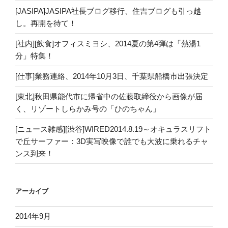
[JASIPA]JASIPA社長ブログ移行、住吉ブログも引っ越
し。再開を待て！
[社内][飲食]オフィスミヨシ、2014夏の第4弾は「熱湯1
分」特集！
[仕事]業務連絡、2014年10月3日、千葉県船橋市出張決定
[東北]秋田県能代市に帰省中の佐藤取締役から画像が届
く、リゾートしらかみ号の「ひのちゃん」
[ニュース雑感][渋谷]WIRED2014.8.19～オキュラスリフト
で丘サーファー：3D実写映像で誰でも大波に乗れるチャ
ンス到来！
アーカイブ
2014年9月