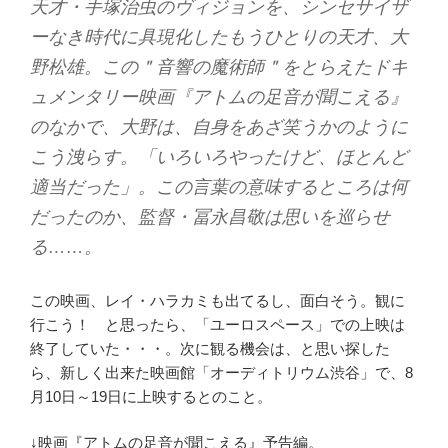
天才・手塚治虫のヴィジョンを、シンセサイザ
ーなき時代に具現化したもうひとりの天才、大
野松雄。この＂音響の魔術師＂をとらえたドキ
ュメンタリー映画『アトムの足音が聞こえる』
のなかで、大野は、自身をあざ笑うかのように
こう洩らす。「いろいろやったけど、ほとんど
適当だった」。この言葉の意味するところは何
だったのか、監督・冨永昌敬は思いを巡らせ
る……。
この映画、レイ・ハラカミも出てるし、面白そう。観に
行こう！ と思ったら、「ユーロスペース」での上映は
終了していた・・・。次に観る機会は、と思い探した
ら、新しく出来た映画館「オーディトリウム渋谷」で、8
月10日～19日に上映するとのこと。
↓映画『アトムの足音が聞こえる』予告編。