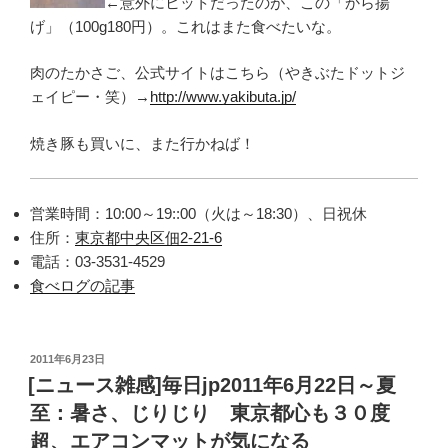
←意外にヒットだったのが、この「から揚
げ」（100g180円）。これはまた食べたいな。
肉のたかさご、公式サイトはこちら（やきぶたドットジ
ェイピー・笑）→
http://www.yakibuta.jp/
焼き豚も買いに、また行かねば！
営業時間：10:00～19::00（火は～18:30）、日祝休
住所：
東京都中央区佃2-21-6
電話：03-3531-4529
食べログの記事
投
2011年6月23日
稿
[ニュース雑感]毎日jp2011年6月22日～夏
日:
至：暑さ、じりじり 東京都心も３０度
超、エアコンマットが気になる