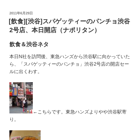
投
2011年6月29日
稿
[飲食][渋谷]スパゲッティーのパンチョ渋谷
日:
2号店、本日開店（ナポリタン）
飲食＆渋谷ネタ
本日N社を訪問後、東急ハンズから渋谷駅に向かっていた
ら、「スパゲッティーのパンチョ」渋谷2号店の開店セー
ルに出くわす。
←こちらです。東急ハンズよりやや渋谷駅寄
り。