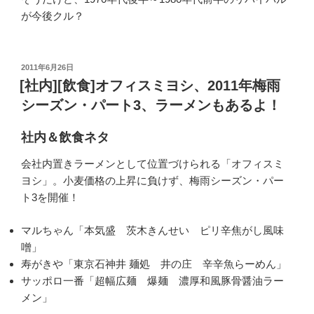
が今後クル？
投
2011年6月26日
稿
[社内][飲食]オフィスミヨシ、2011年梅雨
日:
シーズン・パート3、ラーメンもあるよ！
社内＆飲食ネタ
会社内置きラーメンとして位置づけられる「オフィスミ
ヨシ」。小麦価格の上昇に負けず、梅雨シーズン・パー
ト3を開催！
マルちゃん「本気盛 茨木きんせい ピリ辛焦がし風味
噌」
寿がきや「東京石神井 麺処 井の庄 辛辛魚らーめん」
サッポロ一番「超幅広麺 爆麺 濃厚和風豚骨醤油ラー
メン」