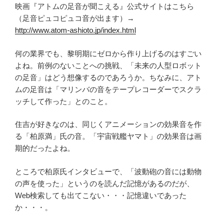
映画『アトムの足音が聞こえる』公式サイトはこちら
（足音ピュコピュコ音が出ます）→
http://www.atom-ashioto.jp/index.html
何の業界でも、黎明期にゼロから作り上げるのはすごい
よね。前例のないことへの挑戦、「未来の人型ロボット
の足音」はどう想像するのであろうか。ちなみに、アト
ムの足音は「マリンバの音をテープレコーダーでスクラ
ッチして作った」とのこと。
住吉が好きなのは、同じくアニメーションの効果音を作
る「柏原満」氏の音。「宇宙戦艦ヤマト」の効果音は画
期的だったよね。
ところで柏原氏インタビューで、「波動砲の音には動物
の声を使った」というのを読んだ記憶があるのだが、
Web検索しても出てこない・・・記憶違いであった
か・・・。