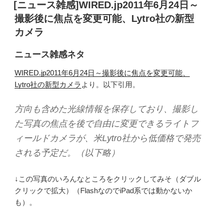
稿
[ニュース雑感]WIRED.jp2011年6月24日～
日:
撮影後に焦点を変更可能、Lytro社の新型
カメラ
ニュース雑感ネタ
WIRED.jp2011年6月24日～撮影後に焦点を変更可能、
Lytro社の新型カメラ
より。以下引用。
方向も含めた光線情報を保存しており、撮影し
た写真の焦点を後で自由に変更できるライトフ
ィールドカメラが、米Lytro社から低価格で発売
される予定だ。（以下略）
↓この写真のいろんなところをクリックしてみそ（ダブル
クリックで拡大）（FlashなのでiPad系では動かないか
も）。