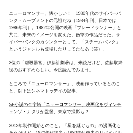
ニューロマンサー、懐かしい！ 1980年代のサイバーパ
ンク・ムーブメントの元祖だね（1984年刊、日本では
1986年刊）。1982年公開の映画「ブレードランナー」と
共に、未来のイメージを変えた、衝撃の作品だった。サ
イバーパンクのカウンターとして、「スチームパンク」
というジャンルも登場したりしてたなあ（笑）。
2位の「虐殺器官」伊藤計劃著は、未読だけど、佐藤取締
役のおすすめらしい。今度読んでみよう。
ところで「ニューロマンサー」、映画作っているとのこ
と。以下はシネマトゥデイの記事。
SF小説の金字塔「ニューロマンサー」映画化をヴィンチ
ェンゾ・ナタリが監督、東京で撮影も？
2012年制作開始とのこと。
「星を継ぐもの」の漫画化
も
そうだけど、1970年代後半～1980年代前半のリバイバル