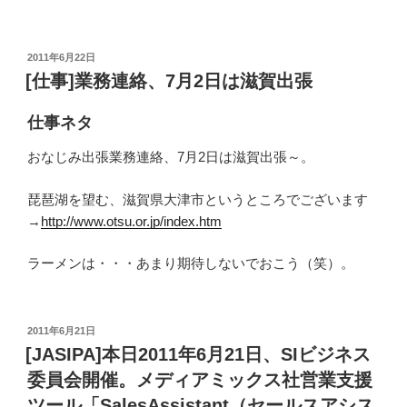
投
2011年6月22日
稿
[仕事]業務連絡、7月2日は滋賀出張
日:
仕事ネタ
おなじみ出張業務連絡、7月2日は滋賀出張～。
琵琶湖を望む、滋賀県大津市というところでございます
→
http://www.otsu.or.jp/index.htm
ラーメンは・・・あまり期待しないでおこう（笑）。
投
2011年6月21日
稿
[JASIPA]本日2011年6月21日、SIビジネス
日:
委員会開催。メディアミックス社営業支援
ツール「SalesAssistant（セールスアシス