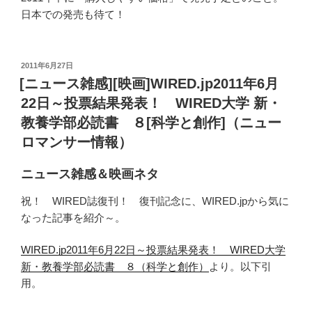
日本での発売も待て！
投
2011年6月27日
稿
[ニュース雑感][映画]WIRED.jp2011年6月
日:
22日～投票結果発表！ WIRED大学 新・
教養学部必読書 ８[科学と創作]（ニュー
ロマンサー情報）
ニュース雑感＆映画ネタ
祝！ WIRED誌復刊！ 復刊記念に、WIRED.jpから気に
なった記事を紹介～。
WIRED.jp2011年6月22日～投票結果発表！ WIRED大学
新・教養学部必読書 ８（科学と創作）
より。以下引
用。