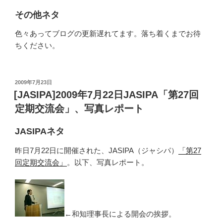
その他ネタ
色々あってブログの更新遅れてます。落ち着くまでお待
ちください。
投
2009年7月23日
稿
[JASIPA]2009年7月22日JASIPA「第27回
日:
定期交流会」、写真レポート
JASIPAネタ
昨日7月22日に開催された、JASIPA（ジャシパ）
「第27
回定期交流会」
。以下、写真レポート。
←和知理事長による開会の挨拶。