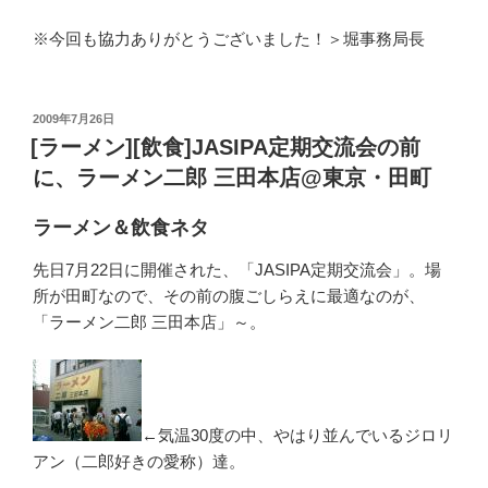
※今回も協力ありがとうございました！＞堀事務局長
投
2009年7月26日
稿
[ラーメン][飲食]JASIPA定期交流会の前
日:
に、ラーメン二郎 三田本店@東京・田町
ラーメン＆飲食ネタ
先日7月22日に開催された、「JASIPA定期交流会」。場
所が田町なので、その前の腹ごしらえに最適なのが、
「ラーメン二郎 三田本店」～。
←気温30度の中、やはり並んでいるジロリ
アン（二郎好きの愛称）達。