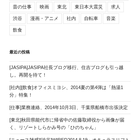
昔の仕事
映画
東北
東日本大震災
求人
渋谷
漫画・アニメ
社内
自転車
音楽
飲食
最近の投稿
[JASIPA]JASIPA社長ブログ移行、住吉ブログも引っ越
し。再開を待て！
[社内][飲食]オフィスミヨシ、2014夏の第4弾は「熱湯1
分」特集！
[仕事]業務連絡、2014年10月3日、千葉県船橋市出張決定
[東北]秋田県能代市に帰省中の佐藤取締役から画像が届
く、リゾートしらかみ号の「ひのちゃん」
[ニュース雑感][渋谷]WIRED2014.8.19～オキュラスリフト