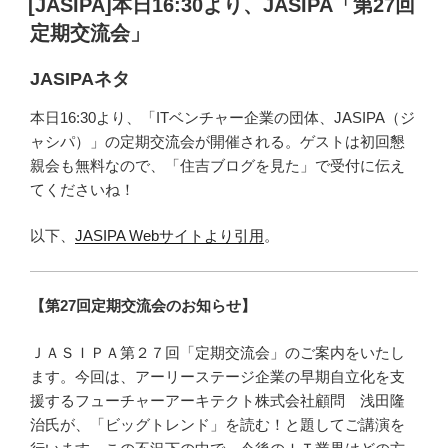
[JASIPA]本日16:30より、JASIPA「第27回
日:
定期交流会」
JASIPAネタ
本日16:30より、「ITベンチャー企業の団体、JASIPA（ジ
ャシパ）」の定期交流会が開催される。ゲストは初回懇
親会も無料なので、「住吉ブログを見た」で受付に伝え
てくださいね！
以下、
JASIPA Webサイトより引用
。
【第27回定期交流会のお知らせ】
ＪＡＳＩＰＡ第２７回「定期交流会」のご案内をいたし
ます。今回は、アーリーステージ企業の早期自立化を支
援するフューチャーアーキテクト株式会社顧問 浅田隆
治氏が、「ビッグトレンド」を読む！と題してご講演を