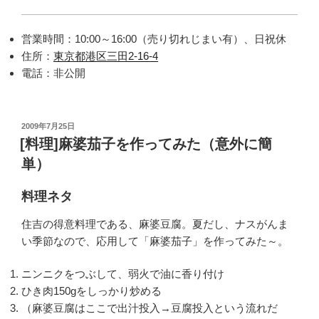
営業時間：10:00～16:00（売り切れじまい有）、日祝休
住所：
東京都港区三田2-16-4
電話：非公開
投
2009年7月25日
稿
[料理]麻婆茄子を作ってみた（意外に簡
日:
単）
料理ネタ
住吉の得意料理である、麻婆豆腐。夏だし、ナスがんま
い季節なので、応用して「麻婆茄子」を作ってみた～。
ニンニクをつぶして、弱火で油に香り付け
ひき肉150gをしっかり炒める
（麻婆豆腐はここで出汁投入→豆腐投入という流れだ