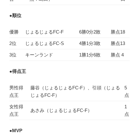
●
順位
優勝
じょるじょるFC-F
6勝0分2敗
勝点18
2位
じょるじょるFC-S
4勝1分3敗
勝点13
3位
キーンランド
1勝1分6敗
勝点 4
●
得点王
男性得
藤谷（じょるじょるFC-F）、引頭（じょる
5
点王
じょるFC-F）
点
女性得
1
あさみ（じょるじょるFC-F）
点王
点
●
MVP