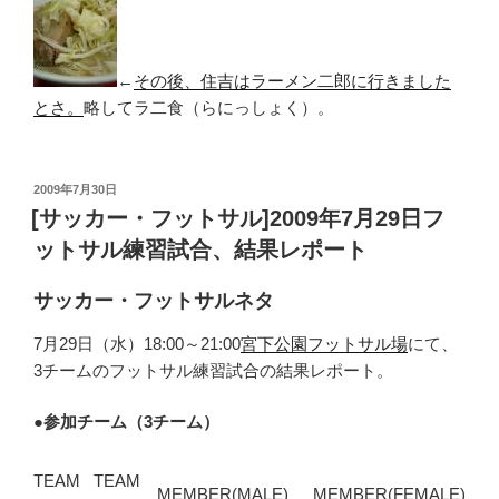
←
その後、住吉はラーメン二郎に行きました
とさ。
略してラ二食（らにっしょく）。
投
2009年7月30日
稿
[サッカー・フットサル]2009年7月29日フ
日:
ットサル練習試合、結果レポート
サッカー・フットサルネタ
7月29日（水）18:00～21:00
宮下公園フットサル場
にて、
3チームのフットサル練習試合の結果レポート。
●
参加チーム（3チーム）
TEAM
TEAM
MEMBER(MALE)
MEMBER(FEMALE)