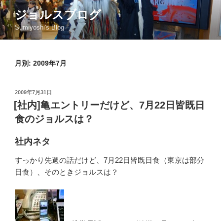
コ
ジョルスブログ
ン
Sumiyoshi's Blog
テ
ン
ツ
月別: 2009年7月
へ
ス
キ
投
2009年7月31日
ッ
稿
[社内]亀エントリーだけど、7月22日皆既日
日:
プ
食のジョルスは？
社内ネタ
すっかり先週の話だけど、7月22日皆既日食（東京は部分
日食）、そのときジョルスは？