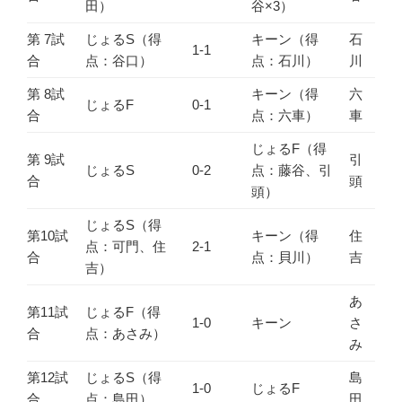
田）
谷×3）
第 7試
じょるS（得
キーン（得
石
1-1
合
点：谷口）
点：石川）
川
第 8試
キーン（得
六
じょるF
0-1
合
点：六車）
車
じょるF（得
第 9試
引
じょるS
0-2
点：藤谷、引
合
頭
頭）
じょるS（得
第10試
キーン（得
住
点：可門、住
2-1
合
点：貝川）
吉
吉）
あ
第11試
じょるF（得
1-0
キーン
さ
合
点：あさみ）
み
第12試
じょるS（得
島
1-0
じょるF
合
点：島田）
田