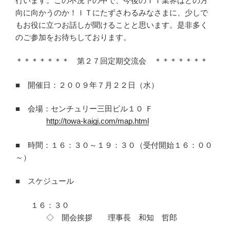
行います。この不況下の中で、今後のＩＴ業界はどの方
向に向かうのか！ＩＴにたずさわるみなさまに、少しで
もお役に立つお話しが聞けることと思います。是非多く
のご参加をお待ちしております。
＊＊＊＊＊＊＊ 第２７回定期交流会 ＊＊＊＊＊＊＊
■ 開催日：２００９年７月２２日（水）
■ 会場：センチュリー三田ビル１０ Ｆ
http://towa-kaigi.com/map.html
■ 時間：１６：３０～１９：３０（受付開始１６：００
～）
■ スケジュール
１６：３０
◇ 開会挨拶 理事長 和知 哲郎