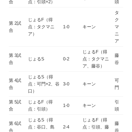
合
点：引頭×2）
頭
タ
じょるF（得
ク
第 2試
点：タクマニ
1-0
キーン
マ
合
ア）
ニ
ア
じょるF（得
第 3試
藤
じょるS
0-2
点：タクマニ
合
谷
ア、藤谷）
じょるS（得
第 4試
可
点：可門×2、谷
3-0
キーン
合
門
口）
第 5試
じょるF（得
引
1-0
キーン
合
点：引頭）
頭
じょるS（得
じょるF（得
第 6試
藤
点：谷口、島
2-4
点：引頭、藤
合
谷