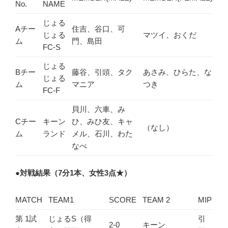
No.
NAME
じょる
Aチー
住吉、谷口、可
じょる
マツイ、おくだ
ム
門、島田
FC-S
じょる
Bチー
藤谷、引頭、タク
あさみ、ひらた、な
じょる
ム
マニア
つき
FC-F
貝川、六車、み
Cチー
キーン
ひ、みひ友、キャ
（なし）
ム
ランド
メル、石川、わた
なべ
●
対戦結果（7分1本、女性3点★）
MATCH
TEAM1
SCORE
TEAM 2
MIP
第 1試
じょるS（得
引
2-0
キーン