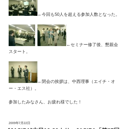
←今回も50人を超える参加人数となった。
←セミナー修了後、懇親会
スタート。
←閉会の挨拶は、中西理事（エイチ・オ
ー・エス社）。
参加したみなさん、お疲れ様でした！
投
2009年7月22日
稿