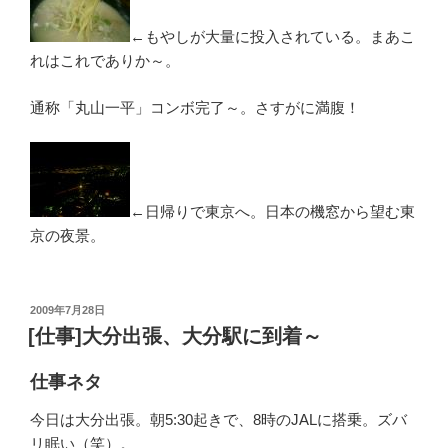
←もやしが大量に投入されている。まあこ
れはこれでありか～。
通称「丸山一平」コンボ完了～。さすがに満腹！
←日帰りで東京へ。日本の機窓から望む東
京の夜景。
投
2009年7月28日
稿
[仕事]大分出張、大分駅に到着～
日:
仕事ネタ
今日は大分出張。朝5:30起きで、8時のJALに搭乗。ズバ
リ眠い（笑）。