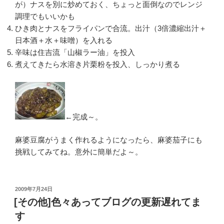
が）ナスを別に炒めておく、ちょっと面倒なのでレンジ
調理でもいいかも
ひき肉とナスをフライパンで合流。出汁（3倍濃縮出汁＋
日本酒＋水＋味噌）を入れる
辛味は住吉流「山椒ラー油」を投入
煮えてきたら水溶き片栗粉を投入、しっかり煮る
←完成～。
麻婆豆腐がうまく作れるようになったら、麻婆茄子にも
挑戦してみてね。意外に簡単だよ～。
投
2009年7月24日
稿
[その他]色々あってブログの更新遅れてま
日:
す