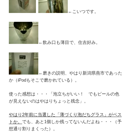
←こいつです。
←飲み口も薄目で、住吉好み。
←磨きの説明、やはり新潟県燕市であった
か（iPodもそこで磨かれている）。
使った感想は・・・「泡立ちがいい！ でもビールの色
が見えないのはやはりちょっと残念」。
やはり2年前に当選した「薄づくり泡だちグラス」がベス
トか。
でも、あと1個しか残ってないんだよね・・・（予
想通り割りまくった）。