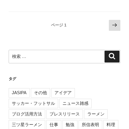
投
次
ページ
1
の
稿
ペ
ナ
ー
ビ
ジ
検
検
ゲ
索
索:
ー
シ
タグ
ョ
ン
JASIPA
その他
アイデア
サッカー・フットサル
ニュース雑感
ブログ活用方法
プレスリリース
ラーメン
三ツ星ラーメン
仕事
勉強
所信表明
料理