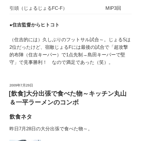
引頭（じょるじょるFC-F）
MIP3回
●
住吉監督からヒトコト
（住吉的には）久しぶりのフットサル試合～。じょるSは
2位だったけど、宿敵じょるFには最後の試合で「超攻撃
的布陣（住吉キーパー）で1点先制→島田キーパーで堅
守」で見事勝利！ なので満足であった（笑）。
投
2009年7月29日
稿
[飲食]大分出張で食べた物～キッチン丸山
日:
＆一平ラーメンのコンボ
飲食ネタ
昨日7月28日の大分出張で食べた物～。