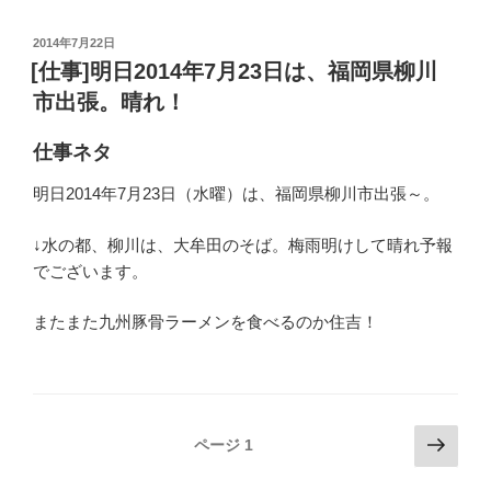
投
2014年7月22日
稿
[仕事]明日2014年7月23日は、福岡県柳川
日:
市出張。晴れ！
仕事ネタ
明日2014年7月23日（水曜）は、福岡県柳川市出張～。
↓水の都、柳川は、大牟田のそば。梅雨明けして晴れ予報
でございます。
またまた九州豚骨ラーメンを食べるのか住吉！
投
次
ページ
1
の
稿