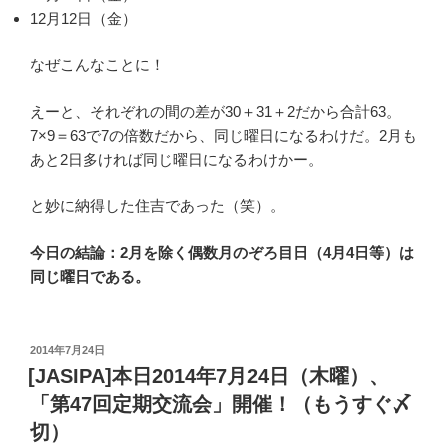
12月12日（金）
なぜこんなことに！
えーと、それぞれの間の差が30＋31＋2だから合計63。
7×9＝63で7の倍数だから、同じ曜日になるわけだ。2月も
あと2日多ければ同じ曜日になるわけかー。
と妙に納得した住吉であった（笑）。
今日の結論：2月を除く偶数月のぞろ目日（4月4日等）は
同じ曜日である。
投
2014年7月24日
稿
[JASIPA]本日2014年7月24日（木曜）、
日:
「第47回定期交流会」開催！（もうすぐ〆
切）