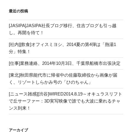
最近の投稿
[JASIPA]JASIPA社長ブログ移行、住吉ブログも引っ越
し。再開を待て！
[社内][飲食]オフィスミヨシ、2014夏の第4弾は「熱湯1
分」特集！
[仕事]業務連絡、2014年10月3日、千葉県船橋市出張決定
[東北]秋田県能代市に帰省中の佐藤取締役から画像が届
く、リゾートしらかみ号の「ひのちゃん」
[ニュース雑感][渋谷]WIRED2014.8.19～オキュラスリフト
で丘サーファー：3D実写映像で誰でも大波に乗れるチャ
ンス到来！
アーカイブ