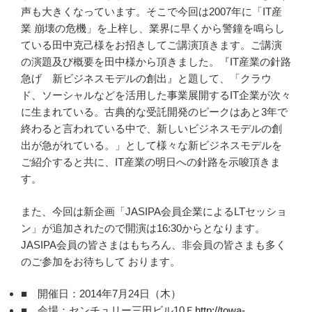
声も大きくなっています。そこで今回は2007年に「IT産
業 崩壊の危機」を上梓し、業界に早くから警鐘を鳴らし
ている田中克己様をお招きしてご講演頂きます。ご講演
の演題及び概要を田中様から頂きました。『IT産業の針路
急げ 新ビジネスモデルの創出』と題して、「クラウ
ド、ソーシャルなどを活用した事業展開するIT企業が次々
に生まれている。古典的な受託開発のピークはあと3年で
終わると言われている中で、新しいビジネスモデルの創
出が急がれている。」として様々な新ビジネスモデルを
ご紹介すると共に、IT産業の明日への針路を示唆頂きま
す。
また、今回は新企画「JASIPA会員企業によるLTセッショ
ン」が追加されたので開演は16:30からとなります。
JASIPA会員の皆さまはもちろん、非会員の皆さまも多く
のご参加をお待ちして おります。
■ 開催日：2014年7月24日（木）
■ 会場：センチュリー三田ビル10Ｆ
http://towa-