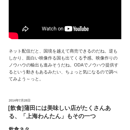
ネット配信だと、国境を越えて商売できるのだね。逆も
しかり、面白い映像作る国も出てくる予感。映像作りの
ノウハウの輸出も進みそうだね。ODAでノウハウ提供す
るという動きもあるみたい、ちょっと気になるので調べ
てみよう～っと。
投
2014年7月28日
稿
[飲食]蒲田には美味しい店がたくさんあ
日:
る、「上海わんたん」もその一つ
飲食ネタ