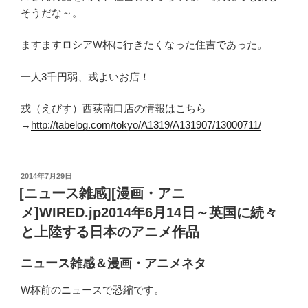
そうだな～。
ますますロシアW杯に行きたくなった住吉であった。
一人3千円弱、戎よいお店！
戎（えびす）西荻南口店の情報はこちら
→
http://tabelog.com/tokyo/A1319/A131907/13000711/
投
2014年7月29日
稿
[ニュース雑感][漫画・アニ
日:
メ]WIRED.jp2014年6月14日～英国に続々
と上陸する日本のアニメ作品
ニュース雑感＆漫画・アニメネタ
W杯前のニュースで恐縮です。