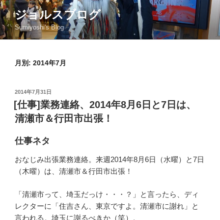
コ
ジョルスブログ
ン
Sumiyoshi's Blog
テ
ン
ツ
月別: 2014年7月
へ
ス
キ
投
2014年7月31日
ッ
稿
[仕事]業務連絡、2014年8月6日と7日は、
日:
プ
清瀬市＆行田市出張！
仕事ネタ
おなじみ出張業務連絡。来週2014年8月6日（水曜）と7日
（木曜）は、清瀬市＆行田市出張！
「清瀬市って、埼玉だっけ・・・？」と言ったら、ディ
レクターに「住吉さん、東京ですよ。清瀬市に謝れ」と
言われる。埼玉に謝るべきか（笑）。