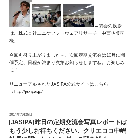
←閉会の挨拶
は、株式会社ユニケソフトウェアリサーチ 中西佐登司
様。
今回も盛り上がりました～。次回定期交流会は10月に開
催予定、日程が決まり次第お知らせしますね。お楽しみ
に！
リニューアルされたJASIPA公式サイトはこちら
→
http://jasipa.jp/
投
2014年7月25日
稿
[JASIPA]昨日の定期交流会写真レポートは
日:
もう少しお待ちください、クリエココ中嶋