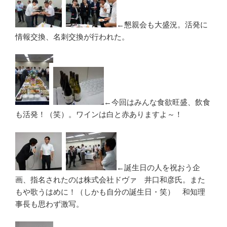
←懇親会も大盛況。活発に
情報交換、名刺交換が行われた。
←今回はみんな食欲旺盛、飲食
も活発！（笑）。ワインは白と赤ありますよ～！
←誕生日の人を祝おう企
画、指名されたのは株式会社ドヴァ 井口和彦氏。また
もや歌うはめに！（しかも自分の誕生日・笑） 和知理
事長も思わず激写。