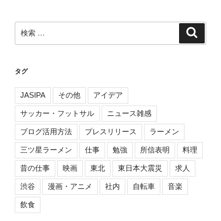
ペ
ナ
ー
ビ
ジ
検
検
ゲ
索
索:
ー
シ
タグ
ョ
ン
JASIPA
その他
アイデア
サッカー・フットサル
ニュース雑感
ブログ活用方法
プレスリリース
ラーメン
三ツ星ラーメン
仕事
勉強
所信表明
料理
昔の仕事
映画
東北
東日本大震災
求人
渋谷
漫画・アニメ
社内
自転車
音楽
飲食