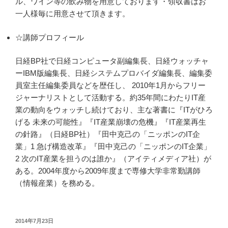
ル、ワイン等の飲み物を用意しております・領収書はお
一人様毎に用意させて頂きます。
☆講師プロフィール
日経BP社で日経コンピュータ副編集長、日経ウォッチャ
ーIBM版編集長、日経システムプロバイダ編集長、編集委
員室主任編集委員などを歴任し、 2010年1月からフリー
ジャーナリストとして活動する。約35年間にわたりIT産
業の動向をウォッチし続けており、主な著書に『ITがひろ
げる 未来の可能性』『IT産業崩壊の危機』『IT産業再生
の針路』（日経BP社）『田中克己の「ニッポンのIT企
業」1 急げ構造改革』『田中克己の「ニッポンのIT企業」
2 次のIT産業を担うのは誰か』（アイティメディア社）が
ある。2004年度から2009年度まで専修大学非常勤講師
（情報産業）を務める。
投
2014年7月23日