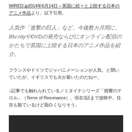
WIRED.jp2014年6月14日～英国に続々と上陸する日本の
アニメ作品
より。以下引用。
人気作「進撃の巨人」など、今後数カ月間に、
Blu-rayやDVDの発売ならびにオンライン配信の
かたちで英国に上陸する日本のアニメ作品を紹
介。
フランスやドイツでジャパニメーションが人気、と聞い
ていたが、イギリスでも火が着いたのだねー。
↓記事でも触れられているノミタイナシリーズ「残響のテ
ロル」（Terror of Resonance）。現在3話まで放映中。住
吉も観ているけど面白くなりそう。