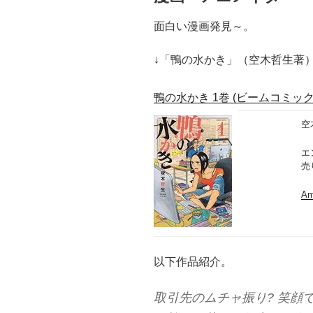
面白い漫画発見～。
↓「鴨の水かき」（空木哲生著
鴨の水かき 1巻 (ビームコミック
空
エ
売
A
以下作品紹介。
取引先のムチャ振り? 笑顔