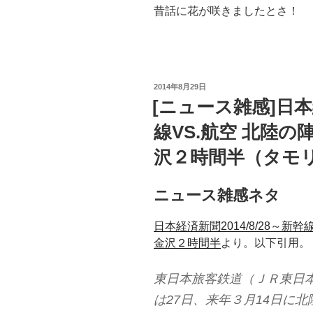
昔話に花が咲きましたとさ！
投
2014年8月29日
稿
[ニュース雑感]日本経
日:
線VS.航空 北陸の
沢２時間半（タモ
ニュース雑感ネタ
日本経済新聞2014/8/28～新
金沢２時間半
より。以下引用。
東日本旅客鉄道（ＪＲ東日
は27日、来年３月14日に