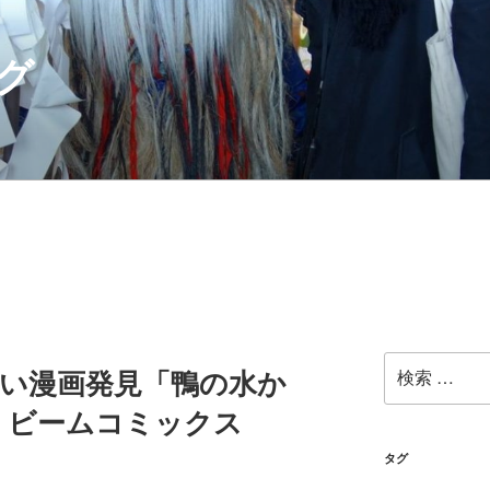
グ
検
白い漫画発見「鴨の水か
索:
）ビームコミックス
タグ