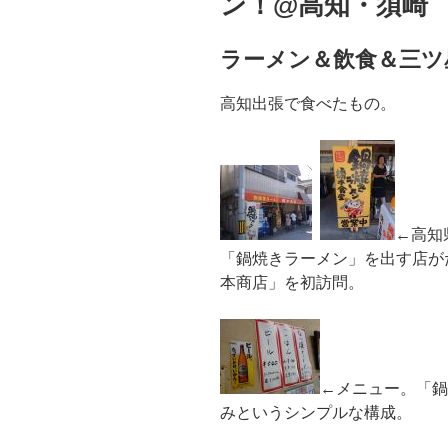
ン！@高知・須崎
ラーメン＆飲食＆三ツ
高知出張で食べたもの。
←高知
「鍋焼きラーメン」を出す店が
本商店」を初訪問。
←メニュー。「鍋
みというシンプルな構成。