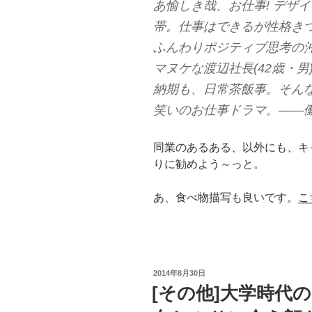
あ愉しき哉、お仕事! デザイ
帯。仕事はできるが性格きつ
ふんわりポジティブ思考の沖
マヌケな渡辺社長(42歳・
納期も、日常茶飯事。そん
笑いのお仕事ドラマ。――
同業のあるある、以外にも、キ
りに勧めよう～っと。
あ、食べ物描写も良いです。
こ
投
2014年8月30日
稿
[その他]大学時代
日: