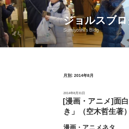
コ
ン
ジョルスブロ
テ
ン
Sumiyoshi's Blog
ツ
へ
ス
キ
ッ
プ
月別: 2014年8月
投
2014年8月31日
稿
[漫画・アニメ]面
日:
き」（空木哲生著
漫画・アニメネタ