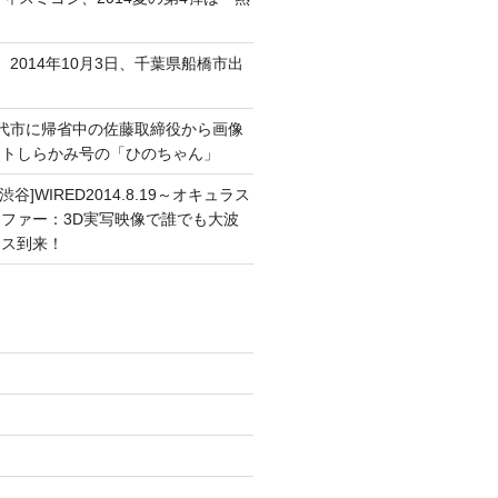
、2014年10月3日、千葉県船橋市出
能代市に帰省中の佐藤取締役から画像
ートしらかみ号の「ひのちゃん」
渋谷]WIRED2014.8.19～オキュラス
ファー：3D実写映像で誰でも大波
ンス到来！