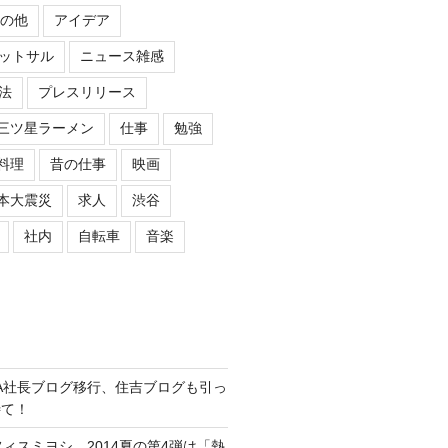
の他
アイデア
ットサル
ニュース雑感
法
プレスリリース
三ツ星ラーメン
仕事
勉強
料理
昔の仕事
映画
本大震災
求人
渋谷
社内
自転車
音楽
ASIPA社長ブログ移行、住吉ブログも引っ
待て！
オフィスミヨシ、2014夏の第4弾は「熱