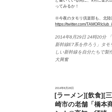
と書いている間に、9月に金沢
ってみるか！
※今夜のタモリ倶楽部も、北陸
https://twitter.com/TAMORIclub_
2014年8月29日 24時20
新幹線E7系を作ろう」タモ
しい新幹線を自分たちで製作＆
大興奮
投
2014年8月28日
稿
[ラーメン][飲食]
日:
崎市の老舗「橋本