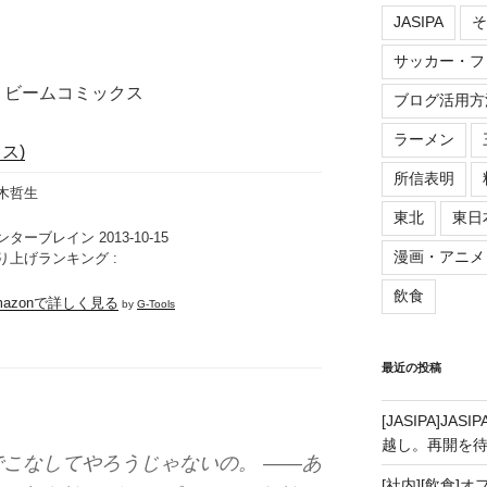
JASIPA
そ
サッカー・フ
）ビームコミックス
ブログ活用方
ラーメン
ス)
所信表明
木哲生
東北
東日
ンターブレイン 2013-10-15
漫画・アニメ
り上げランキング :
飲食
mazonで詳しく見る
by
G-Tools
最近の投稿
[JASIPA]J
越し。再開を
でこなしてやろうじゃないの。 ――あ
[社内][飲食]