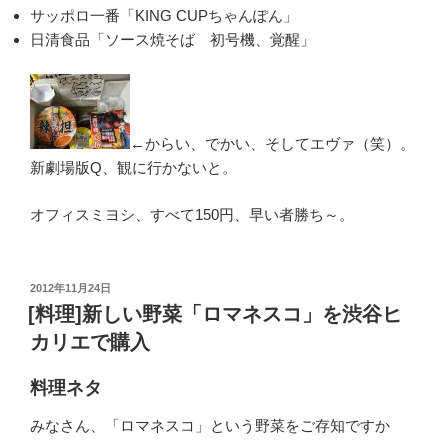
サッポロ一番「KING CUPちゃんぽん」
日清食品「ソース焼そば 初号機、覚醒」
←からい、でかい、そしてエヴァ（笑）。
新劇場版Q、観に行かないと。
オフィスミヨシ、すべて150円、早い者勝ち～。
投
2012年11月24日
稿
[料理]新しい野菜「ロマネスコ」を渋谷ヒ
日:
カリエで購入
料理ネタ
みなさん、「ロマネスコ」という野菜をご存知ですか