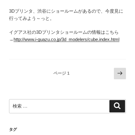
3Dプリンタ、渋谷にショールームがあるので、今度見に
行ってみよう～っと。
イグアス社の3Dプリンタショールームの情報はこちら
→
http://www.i-guazu.co.jp/3d_modelers/cube.index.html
投
次
ページ
1
の
稿
ペ
ナ
ー
ビ
ジ
検
検
ゲ
索
索:
ー
シ
タグ
ョ