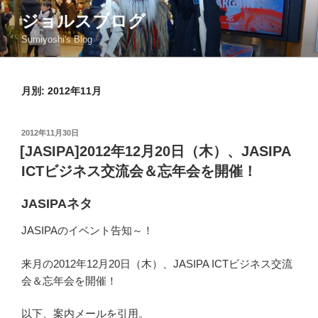
コ
ジョルスブログ
ン
Sumiyoshi's Blog
テ
ン
ツ
月別: 2012年11月
へ
ス
キ
投
2012年11月30日
ッ
稿
[JASIPA]2012年12月20日（木）、JASIPA
日:
プ
ICTビジネス交流会＆忘年会を開催！
JASIPAネタ
JASIPAのイベント告知～！
来月の2012年12月20日（木）、JASIPA ICTビジネス交流
会＆忘年会を開催！
以下、案内メールを引用。