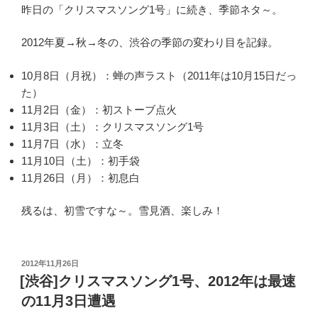
昨日の「クリスマスソング1号」に続き、季節ネタ～。
2012年夏→秋→冬の、渋谷の季節の変わり目を記録。
10月8日（月祝）：蝉の声ラスト（2011年は10月15日だっ
た）
11月2日（金）：初ストーブ点火
11月3日（土）：クリスマスソング1号
11月7日（水）：立冬
11月10日（土）：初手袋
11月26日（月）：初息白
残るは、初雪ですな～。雪見酒、楽しみ！
投
2012年11月26日
稿
[渋谷]クリスマスソング1号、2012年は最速
日:
の11月3日遭遇