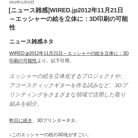
投
2012年11月22日
稿
[ニュース雑感]WIRED.jp2012年11月21日
日:
～エッシャーの絵を立体に：3D印刷の可能
性
ニュース雑感ネタ
WIRED.jp2012年11月21日～エッシャーの絵を立体に：3D
印刷の可能性
より。以下引用。
エッシャーの絵を立体化するプロジェクトや、
アコースティックギターを作る試みなど、3Dプ
リンティングをさまざまな領域で活用した取り
組みを紹介。
昨日に続き
、3Dプリンターネタ。
↓このエッシャーの絵の3D化がすごい。