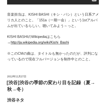
音楽担当は、KISHI BASHI（キシ・バシ）という日系アメ
リカ人とのこと。「151a（一期一会）」という1stアルバ
ムが出ているらしい。聴いてみよう～っと。
KISHI BASHIのWikipediaはこちら
→
http://ja.wikipedia.org/wiki/Kishi_Bashi
※このCMの曲は、タイトルも無かったのだが、評判にな
っているので現在フルバージョンを制作中とのこと。
投
2012年11月27日
稿
[渋谷]渋谷の季節の変わり目を記録（夏→
日:
秋→冬）
渋谷ネタ