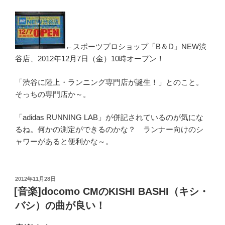
←スポーツプロショップ「B＆D」NEW渋
谷店、2012年12月7日（金）10時オープン！
「渋谷に陸上・ランニング専門店が誕生！」とのこと。
そっちの専門店か～。
「adidas RUNNING LAB」が併記されているのが気にな
るね。何かの測定ができるのかな？ ランナー向けのシ
ャワーがあると便利かな～。
投
2012年11月28日
稿
[音楽]docomo CMのKISHI BASHI（キシ・
日:
バシ）の曲が良い！