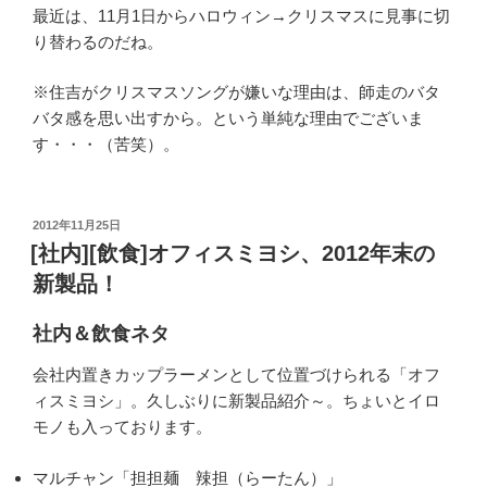
最近は、11月1日からハロウィン→クリスマスに見事に切
り替わるのだね。
※住吉がクリスマスソングが嫌いな理由は、師走のバタ
バタ感を思い出すから。という単純な理由でございま
す・・・（苦笑）。
投
2012年11月25日
稿
[社内][飲食]オフィスミヨシ、2012年末の
日:
新製品！
社内＆飲食ネタ
会社内置きカップラーメンとして位置づけられる「オフ
ィスミヨシ」。久しぶりに新製品紹介～。ちょいとイロ
モノも入っております。
マルチャン「担担麺 辣担（らーたん）」