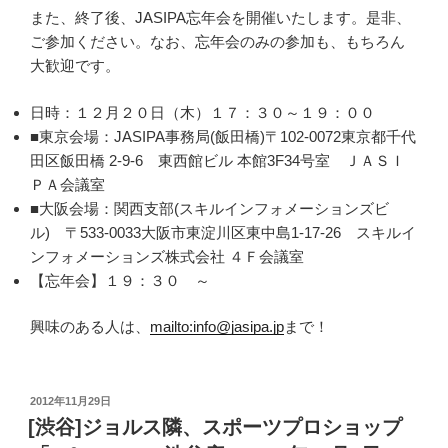
また、終了後、JASIPA忘年会を開催いたします。是非、
ご参加ください。なお、忘年会のみの参加も、もちろん
大歓迎です。
日時：１２月２０日（木）１７：３０～１９：００
■東京会場：JASIPA事務局(飯田橋)〒102-0072東京都千代
田区飯田橋 2-9-6 東西館ビル 本館3F34号室 ＪＡＳＩ
ＰＡ会議室
■大阪会場：関西支部(スキルインフォメーションズビ
ル) 〒533-0033大阪市東淀川区東中島1-17-26 スキルイ
ンフォメーションズ株式会社 ４Ｆ会議室
【忘年会】１９：３０ ～
興味のある人は、
mailto:info@jasipa.jp
まで！
投
2012年11月29日
稿
[渋谷]ジョルス隣、スポーツプロショップ
日: