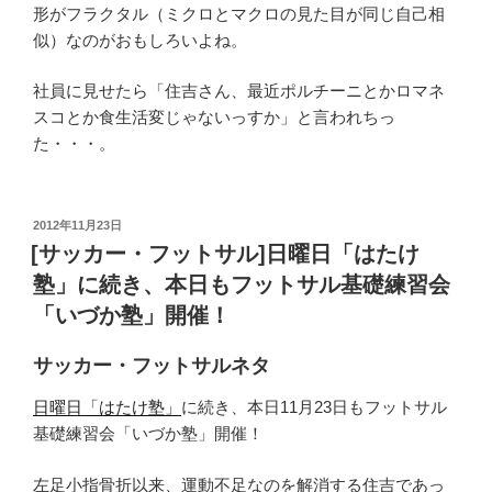
形がフラクタル（ミクロとマクロの見た目が同じ自己相
似）なのがおもしろいよね。
社員に見せたら「住吉さん、最近ポルチーニとかロマネ
スコとか食生活変じゃないっすか」と言われちっ
た・・・。
投
2012年11月23日
稿
[サッカー・フットサル]日曜日「はたけ
日:
塾」に続き、本日もフットサル基礎練習会
「いづか塾」開催！
サッカー・フットサルネタ
日曜日「はたけ塾」
に続き、本日11月23日もフットサル
基礎練習会「いづか塾」開催！
左足小指骨折以来、運動不足なのを解消する住吉であっ