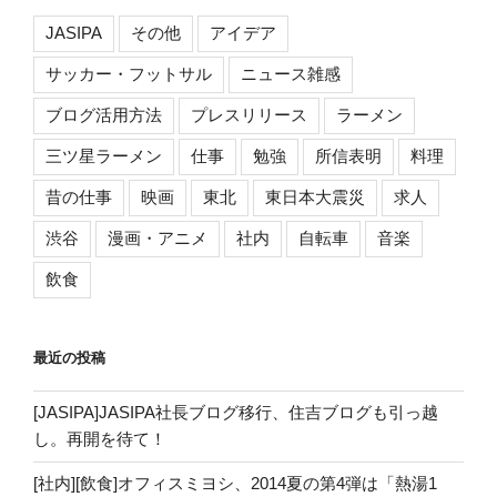
ン
JASIPA
その他
アイデア
サッカー・フットサル
ニュース雑感
ブログ活用方法
プレスリリース
ラーメン
三ツ星ラーメン
仕事
勉強
所信表明
料理
昔の仕事
映画
東北
東日本大震災
求人
渋谷
漫画・アニメ
社内
自転車
音楽
飲食
最近の投稿
[JASIPA]JASIPA社長ブログ移行、住吉ブログも引っ越
し。再開を待て！
[社内][飲食]オフィスミヨシ、2014夏の第4弾は「熱湯1