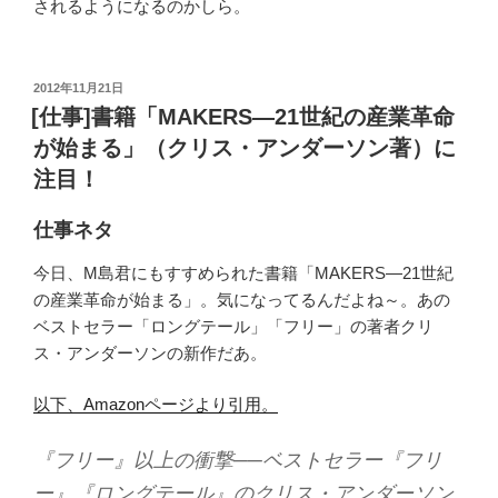
されるようになるのかしら。
投
2012年11月21日
稿
[仕事]書籍「MAKERS―21世紀の産業革命
日:
が始まる」（クリス・アンダーソン著）に
注目！
仕事ネタ
今日、M島君にもすすめられた書籍「MAKERS―21世紀
の産業革命が始まる」。気になってるんだよね～。あの
ベストセラー「ロングテール」「フリー」の著者クリ
ス・アンダーソンの新作だあ。
以下、Amazonページより引用。
『フリー』以上の衝撃──ベストセラー『フリ
ー』『ロングテール』のクリス・アンダーソン