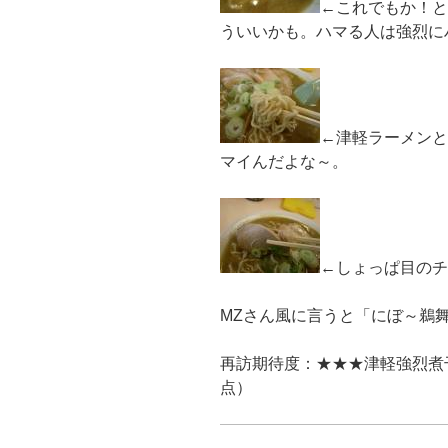
←これでもか！と
ういいかも。ハマる人は強烈に
←津軽ラーメンと
マイんだよな～。
←しょっぱ目のチ
MZさん風に言うと「にぼ～鵜
再訪期待度：★★★津軽強烈煮
点）