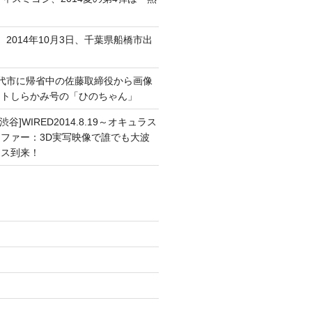
、2014年10月3日、千葉県船橋市出
能代市に帰省中の佐藤取締役から画像
ートしらかみ号の「ひのちゃん」
渋谷]WIRED2014.8.19～オキュラス
ファー：3D実写映像で誰でも大波
ンス到来！