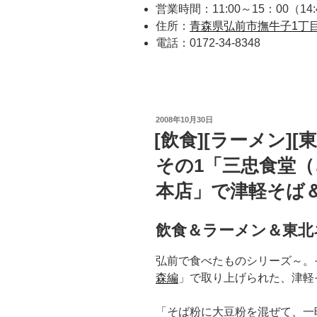
営業時間：11:00～15：00（
住所：
青森県弘前市撫牛子1丁目
電話：0172-34-8348
投
2008年10月30日
稿
[飲食][ラーメン]
日:
その1「三忠食堂
本店」で津軽そば
飲食＆ラーメン＆東北
弘前で食べたものシリーズ～。
森編
」で取り上げられた、津軽
「そば粉に大豆粉を混ぜて、一