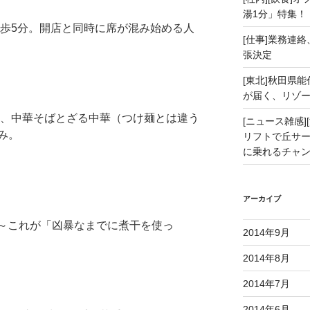
湯1分」特集！
歩5分。開店と同時に席が混み始める人
[仕事]業務連絡
張決定
[東北]秋田県
が届く、リゾ
、中華そばとざる中華（つけ麺とは違う
[ニュース雑感][
み。
リフトで丘サー
に乗れるチャ
アーカイブ
～これが「凶暴なまでに煮干を使っ
2014年9月
2014年8月
2014年7月
2014年6月