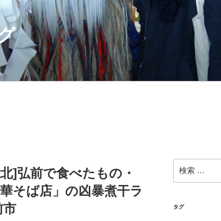
グ
検
[東北]弘前で食べたもの・
索:
中華そば店」の凶暴煮干ラ
前市
タグ