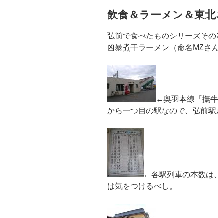
飲食＆ラーメン＆東北
弘前で食べたものシリーズその
凶暴煮干ラーメン（命名MZさ
←奥羽本線「撫牛
から一つ目の駅なので、弘前駅
←各駅列車の本数は
は気をつけるべし。