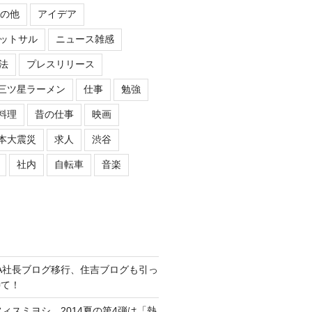
の他
アイデア
ットサル
ニュース雑感
法
プレスリリース
三ツ星ラーメン
仕事
勉強
料理
昔の仕事
映画
本大震災
求人
渋谷
社内
自転車
音楽
ASIPA社長ブログ移行、住吉ブログも引っ
待て！
オフィスミヨシ、2014夏の第4弾は「熱