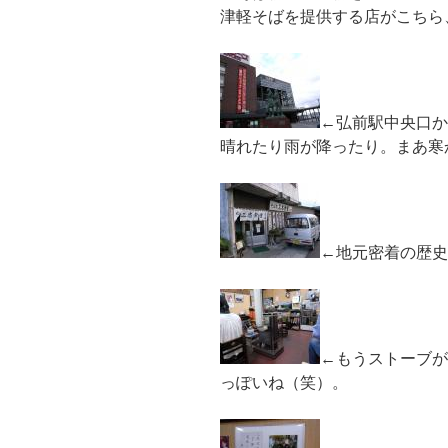
津軽そばを提供する店がこちら
←弘前駅中央口か
晴れたり雨が降ったり。まあ寒
←地元密着の歴史
←もうストーブが
っぽいね（笑）。