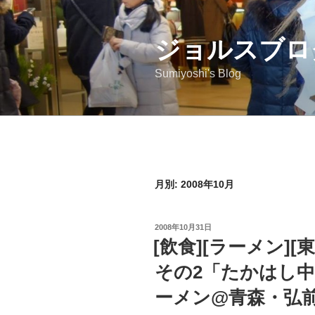
コ
ン
ジョルスブロ
テ
ン
Sumiyoshi's Blog
ツ
へ
ス
キ
ッ
プ
月別: 2008年10月
投
2008年10月31日
稿
[飲食][ラーメン]
日:
その2「たかはし
ーメン@青森・弘