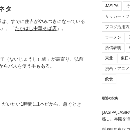
JASIPA
そ
ネタ
サッカー・フ
2は、すでに住吉がやみつきになっている
ブログ活用方
ん）、「
たかはし中華そば店
」。
ラーメン
所信表明
東北
東日
子（ないじょうし）駅」が最寄り。弘前
からバスを使う手もある。
漫画・アニメ
飲食
最近の投稿
、だいたい1時間に1本だから、急ぐとき
[JASIPA]J
越し。再開を
[社内][飲食]