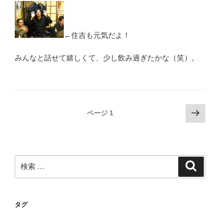
←住吉も元気だよ！
みんなと話せて嬉しくて、少し飲み過ぎたかな（笑）。
投
次
ページ
1
の
稿
ペ
ナ
ー
ビ
ジ
検
検
ゲ
索
索:
ー
シ
タグ
ョ