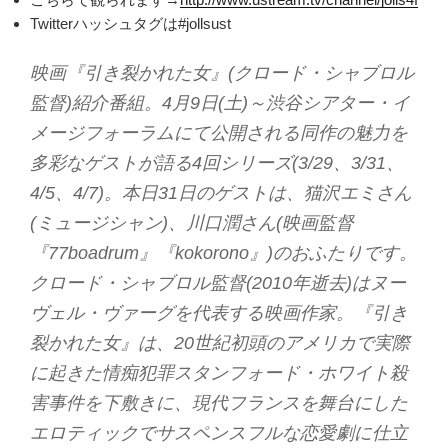
Twitterハッシュタグは#jollsust
映画『引き裂かれた女』(クロード・シャブロル
監督)紹介番組。4月9日(土)～渋谷シアター・イ
メージフォーラムにて公開される同作の魅力を
多彩なゲストが語る4回シリーズ(3/29、3/31、
4/5、4/7)。本日31日のゲストは、猫沢エミさん
(ミュージシャン)、川口潤さん(映画監督
『77boadrum』『kokorono』)のおふたりです。
クロード・シャブロル監督(2010年逝去)はヌー
ヴェル・ヴァーグを代表する映画作家。『引き
裂かれた女』は、20世紀初頭のアメリカで実際
に起きた情痴犯罪スタンフォード・ホワイト殺
害事件を下敷きに、現代フランスを舞台にした
エロティックでサスペンスフルな恋愛劇に仕立