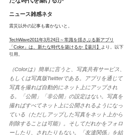
たな時代を築けるか
ニュース雑感ネタ
震災以外の記事も書かないと。
TechWave2011年3月24日～常識を揺さぶる新アプリ
「Color」は、新たな時代を築けるか【湯川】
より。以下
引用。
（Colorは）簡単に言うと、写真共有サービス、
もしくは写真版Twitterである。アプリを通じて
写真を撮れば自動的にネット上にアップされ
る。「公開」「非公開」の設定はない。写真を
撮ればすべてネット上に公開されるようになっ
ている（ただしアップした写真をネット上から
削除することは可能）。そしてだれかをフォロ
ーしたり、されたりもない。「友達関係」を結