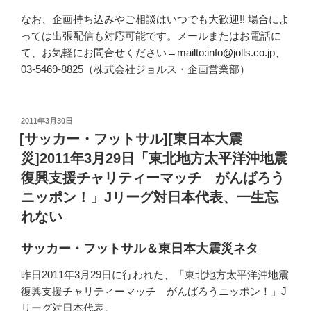
なお、企画持ち込みやご相談はいつでも大歓迎!! 場合によ
っては出張配信も対応可能です。メールまたはお電話に
て、お気軽にお問合せください→
mailto:info@jolls.co.jp
、
03-5469-8825（株式会社ジョルス・企画営業部）
投
2011年3月30日
稿
[サッカー・フットサル][東日本大震
日:
災]2011年3月29日「東北地方太平洋沖地震
復興支援チャリティーマッチ がんばろう
ニッポン！」Jリーグ対日本代表、一生忘
れない
サッカー・フットサル＆東日本大震災ネタ
昨日2011年3月29日に行われた、「東北地方太平洋沖地震
復興支援チャリティーマッチ がんばろうニッポン！」J
リーグ対日本代表。