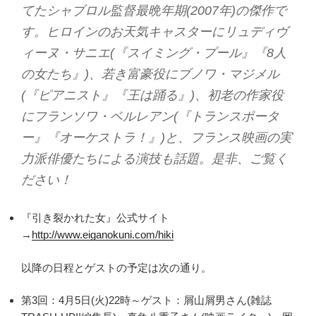
てたシャブロル監督最晩年期(2007年)の傑作で
す。ヒロインのお天気キャスターにリュディヴ
ィーヌ・サニエ(『スイミング・プール』『8人
の女たち』)、若き富豪役にブノワ・マジメル
(『ピアニスト』『王は踊る』)、初老の作家役
にフランソワ・ベルレアン(『トランスポータ
ー』『オーケストラ！』)と、フランス映画の実
力派俳優たちによる演技も話題。是非、ご覧く
ださい！
『引き裂かれた女』公式サイト
→
http://www.eiganokuni.com/hiki
以降の日程とゲストの予定は次の通り。
第3回：4月5日(火)22時～ゲスト：屑山屑男さん(雑誌