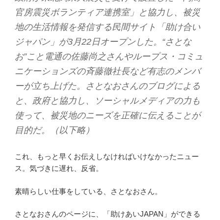
官房震災ボランティア連携室」と協力し、被災
地の生活情報を発信する民間サイト「助け合い
ジャパン」が3月22日オープンした。“さとな
お”こと電通の佐藤尚之さんやループス・コミュ
ニケーションズの斉藤徹社長など有志のメンバ
ーが立ち上げた。さとなおさんのブログによる
と、政府と協力し、ソーシャルメディアの力も
使って、被災地のニーズを正確に伝えることが
目的だ。（以下略）
これ、もっと早くお伝えしなければいけなかったニュー
ス。気づきに遅れ、反省。
素晴らしい仕事をしている、さとなおさん。
さとなおさんのページに、「助けあいJAPAN」ができる