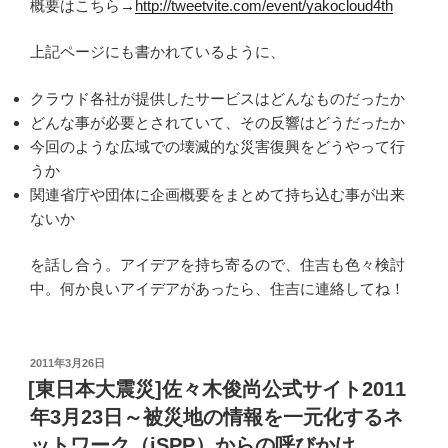
概要はこちら→
http://tweetvite.com/event/yakocloud4th
上記ページにも書かれているように、
クラウド各社が提供したサービスはどんなものだったか
どんな事が必要とされていて、その反響はどうだったか
今回のような広域での壊滅的な災害復興をどうやって行
うか
関連省庁や団体に企画概要をまとめて持ち込む事が出来
ないか
を話し合う。アイデアを持ち寄るので、住吉も色々検討
中。何か良いアイデアがあったら、住吉に連絡してね！
投
2011年3月26日
稿
[東日本大震災]佐々木俊尚公式サイト2011
日:
年3月23日～被災地の情報を一元化するネ
ットワーク（iSPP）からの呼びかけ