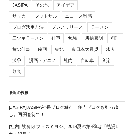
ン
JASIPA
その他
アイデア
サッカー・フットサル
ニュース雑感
ブログ活用方法
プレスリリース
ラーメン
三ツ星ラーメン
仕事
勉強
所信表明
料理
昔の仕事
映画
東北
東日本大震災
求人
渋谷
漫画・アニメ
社内
自転車
音楽
飲食
最近の投稿
[JASIPA]JASIPA社長ブログ移行、住吉ブログも引っ越
し。再開を待て！
[社内][飲食]オフィスミヨシ、2014夏の第4弾は「熱湯1
分」特集！