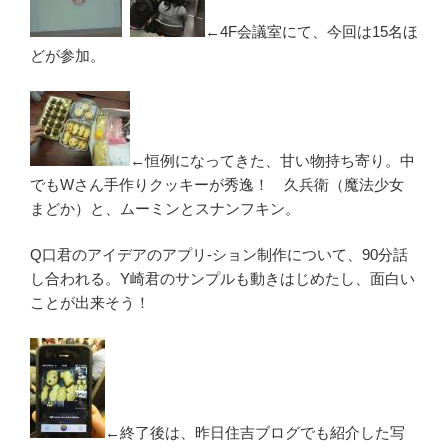
←4F会議室にて、今回は15名ほ
どが参加。
←恒例になってきた、甘い物持ち寄り。中
でもWさん手作りクッキーが秀逸！ 久兵衛（魔法少女
まどか）と、ムーミンとスナンフキン。
Q口君のアイデアのアプリ-ション制作について、90分話
し合われる。Y崎君のサンプルも動きはじめたし、面白い
ことが出来そう！
←終了後は、昨日住吉ブログでも紹介した写