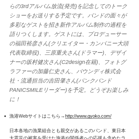
らの3rdアルバム放流(発売)を記念してのトーク
ショーをお送りする予定です。バンドの面々が
多彩なゲストを招き新作アルバム制作の過程を
語りつくします。ゲストには、プロデューサー
の福田裕彦さん(クリエイター・カンパニー大頭
代表取締役)、三原重夫さん(ドラマー)、デザイ
ナーの坂村健次さん(C2design在籍)、フォトグ
ラファーの加藤仁史さん、バウンディ株式会
社・流通担当の吉田肇さん(パンクバンド
PANICSMILEリーダー)を予定。どうぞお楽しみ
に！
漁港Webサイトはこちら→
http://www.gyoko.com/
日本各地の漁業組合とも親交があるこのバンド、東日本
大震災の被害を受けた漁港や関係者への応援も含めたラ