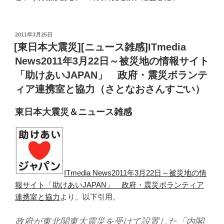
投
2011年3月25日
稿
[東日本大震災][ニュース雑感]ITmedia
日:
News2011年3月22日～被災地の情報サイト
「助けあいJAPAN」 政府・震災ボランテ
ィア連携室と協力（さとなおさんすごい）
東日本大震災＆ニュース雑感
ITmedia News2011年3月22日～被災地の情
報サイト「助けあいJAPAN」 政府・震災ボランティア
連携室と協力
より。以下引用。
政府が東北関東大震災を受けて設置した「内閣