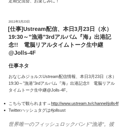
定期交流会、お楽しみに！
投
2011年3月23日
稿
[仕事]Ustream配信、本日3月23日（水）
日:
19:30～”漁港”3rdアルバム『海』出港記
念!! 電脳リアルタイムトーク生中継
@Jolls-4F
仕事ネタ
おなじみジョルスUstream配信情報、本日3月23日（水）
19:30～"漁港"3rdアルバム『海』出港記念!! 電脳リアル
タイムトーク生中継@Jolls-4F。
こちらで観られます→
http://www.ustream.tv/channel/jolls4f
Twitterハッシュタグは#jollsust
世界唯一のフィッシュロックバンド"漁港"。彼