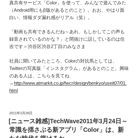
真共有サービス「Color」を使って、みんなで遊んでみた
（Android用にもβ版があるとのこと）。おお、やはり面
白い、情報ダダ漏れ感がリアル（笑）。
「動画も共有できるんだね～あれ、もしかしてこの声も
録音されているのかな？」と間抜けに話しているのは住
吉です＞渋谷区渋谷2丁目のみなさま
社員に聞いてみたところ、Colorの対抗馬としては、
Twitterの写真版「インスタグラム」があるとのこと。興味
のある人は、こちらを見てね
→
http://www.atmarkit.co.jp/fwcr/design/benkyo/useit07/01.
html
投
2011年3月28日
稿
[ニュース雑感]TechWave2011年3月24日～
日:
常識を揺さぶる新アプリ「Color」は、新