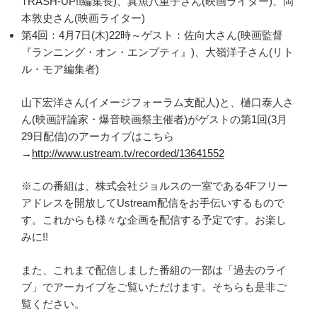
TRASH-UP!!編集長)、真魚八重子さん(映画ライター)、岡
本敦史さん(映画ライター)
第4回：4月7日(木)22時～ゲスト：佐向大さん(映画監督
『ランニング・オン・エンプティ』)、大嶺洋子さん(リト
ル・モア編集者)
山下宏洋さん(イメージフォーラム支配人)と、樋口泰人さ
ん(映画評論家・爆音映画祭主催者)がゲストの第1回(3月
29日配信)のアーカイブはこちら
→
http://www.ustream.tv/recorded/13641552
※この番組は、株式会社ジョルスの一室である4Fフリー
アドレスを開放してUstream配信をお手伝いするもので
す。これからも様々な企画を配信する予定です。お楽し
みに!!
また、これまで配信しました番組の一部は「過去のライ
ブ」でアーカイブをご覧いただけます。そちらも是非ご
覧ください。