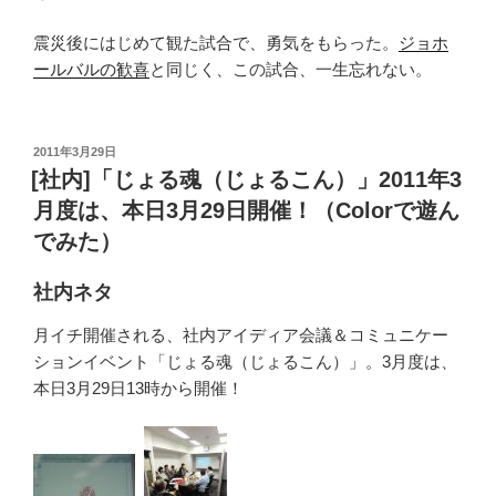
震災後にはじめて観た試合で、勇気をもらった。
ジョホ
ールバルの歓喜
と同じく、この試合、一生忘れない。
投
2011年3月29日
稿
[社内]「じょる魂（じょるこん）」2011年3
日:
月度は、本日3月29日開催！（Colorで遊ん
でみた）
社内ネタ
月イチ開催される、社内アイディア会議＆コミュニケー
ションイベント「じょる魂（じょるこん）」。3月度は、
本日3月29日13時から開催！