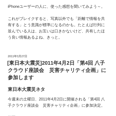
iPhoneユーザーの人に、使った感想を聞いてみよう～。
これがブレイクすると、写真以外でも「距離で情報を共
有する」とう意識が標準になるのかも。たとえば行列に
並んでいる人は、お互いは口きかないけど、共有したほ
う良い情報あるよね、きっと。
投
2011年3月27日
稿
[東日本大震災]2011年4月2日「第4回 八子
日:
クラウド座談会 災害チャリティ企画」に
参加します
東日本大震災ネタ
今週末の土曜日、2011年4月2日に開催される「第4回 八
子クラウド座談会 災害チャリティ企画」に参加決定。