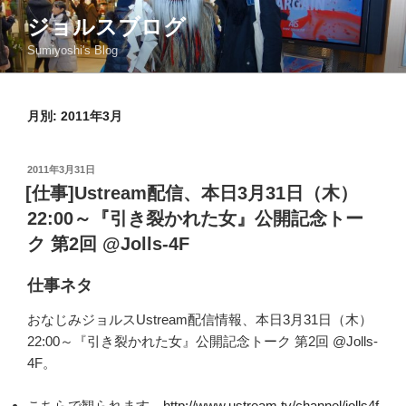
コ
ジョルスブログ
ン
Sumiyoshi's Blog
テ
ン
ツ
月別: 2011年3月
へ
ス
キ
投
2011年3月31日
ッ
稿
[仕事]Ustream配信、本日3月31日（木）
日:
プ
22:00～『引き裂かれた女』公開記念トー
ク 第2回 @Jolls-4F
仕事ネタ
おなじみジョルスUstream配信情報、本日3月31日（木）
22:00～『引き裂かれた女』公開記念トーク 第2回 @Jolls-
4F。
こちらで観られます→
http://www.ustream.tv/channel/jolls4f