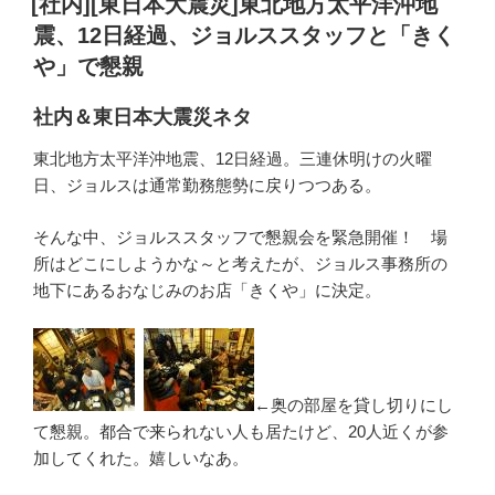
[社内][東日本大震災]東北地方太平洋沖地
日:
震、12日経過、ジョルススタッフと「きく
や」で懇親
社内＆東日本大震災ネタ
東北地方太平洋沖地震、12日経過。三連休明けの火曜
日、ジョルスは通常勤務態勢に戻りつつある。
そんな中、ジョルススタッフで懇親会を緊急開催！ 場
所はどこにしようかな～と考えたが、ジョルス事務所の
地下にあるおなじみのお店「きくや」に決定。
←奥の部屋を貸し切りにし
て懇親。都合で来られない人も居たけど、20人近くが参
加してくれた。嬉しいなあ。