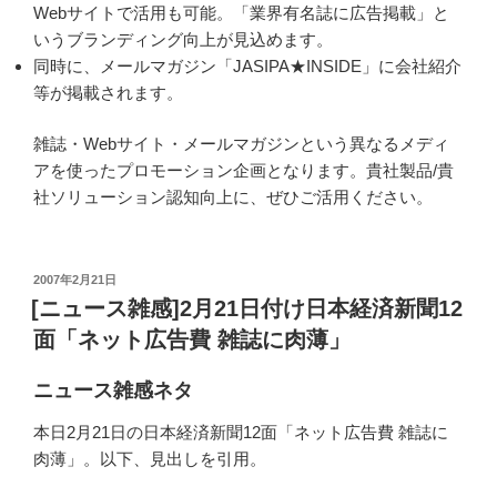
Webサイトで活用も可能。「業界有名誌に広告掲載」と
いうブランディング向上が見込めます。
同時に、メールマガジン「JASIPA★INSIDE」に会社紹介
等が掲載されます。
雑誌・Webサイト・メールマガジンという異なるメディ
アを使ったプロモーション企画となります。貴社製品/貴
社ソリューション認知向上に、ぜひご活用ください。
投
2007年2月21日
稿
[ニュース雑感]2月21日付け日本経済新聞12
日:
面「ネット広告費 雑誌に肉薄」
ニュース雑感ネタ
本日2月21日の日本経済新聞12面「ネット広告費 雑誌に
肉薄」。以下、見出しを引用。