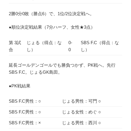
2勝0分0敗（勝点6）で、1位/2位決定戦へ。
●順位決定戦結果（7分ハーフ、女性★3点）
第 3試
じょる（得点：な
0-
SBS F.C（得点：な
合
し）
0
し）
延長ゴールデンゴールでも勝負つかず、PK戦へ。先行
SBS F.C。じょるGK島田。
●PK戦結果
SBS F.C男性：○
じょる男性：可門 ○
SBS F.C男性：○
じょる女性：めぐ ○
SBS F.C男性：×
じょる男性：西川 ○