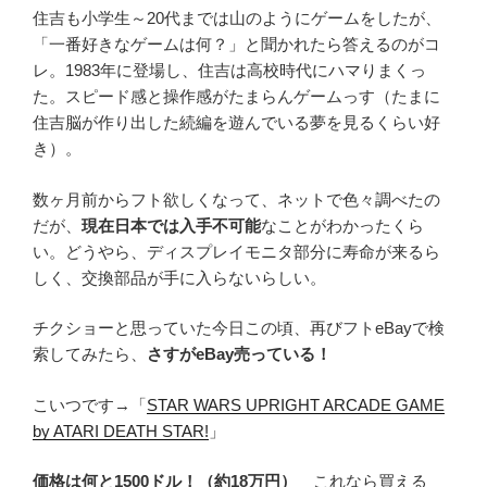
住吉も小学生～20代までは山のようにゲームをしたが、
「一番好きなゲームは何？」と聞かれたら答えるのがコ
レ。1983年に登場し、住吉は高校時代にハマりまくっ
た。スピード感と操作感がたまらんゲームっす（たまに
住吉脳が作り出した続編を遊んでいる夢を見るくらい好
き）。
数ヶ月前からフト欲しくなって、ネットで色々調べたの
だが、
現在日本では入手不可能
なことがわかったくら
い。どうやら、ディスプレイモニタ部分に寿命が来るら
しく、交換部品が手に入らないらしい。
チクショーと思っていた今日この頃、再びフトeBayで検
索してみたら、
さすがeBay売っている！
こいつです→「
STAR WARS UPRIGHT ARCADE GAME
by ATARI DEATH STAR!
」
価格は何と1500ドル！（約18万円）
これなら買える