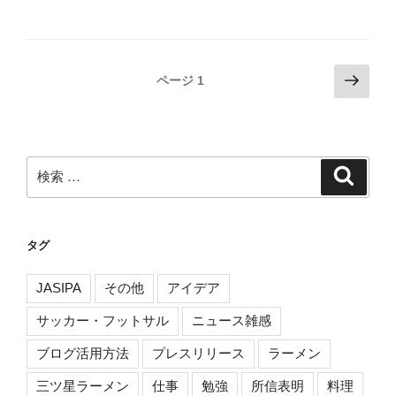
投
次
ページ
1
の
稿
ペ
ナ
ー
ビ
ジ
検
検
ゲ
索
索:
ー
シ
タグ
ョ
ン
JASIPA
その他
アイデア
サッカー・フットサル
ニュース雑感
ブログ活用方法
プレスリリース
ラーメン
三ツ星ラーメン
仕事
勉強
所信表明
料理