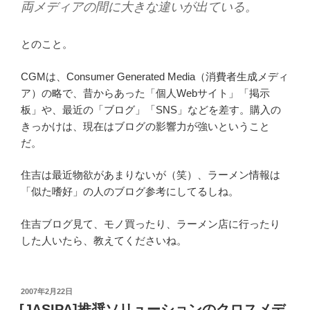
両メディアの間に大きな違いが出ている。
とのこと。
CGMは、Consumer Generated Media（消費者生成メディ
ア）の略で、昔からあった「個人Webサイト」「掲示
板」や、最近の「ブログ」「SNS」などを差す。購入の
きっかけは、現在はブログの影響力が強いということ
だ。
住吉は最近物欲があまりないが（笑）、ラーメン情報は
「似た嗜好」の人のブログ参考にしてるしね。
住吉ブログ見て、モノ買ったり、ラーメン店に行ったり
した人いたら、教えてくださいね。
投
2007年2月22日
稿
[JASIPA]推奨ソリューションのクロスメデ