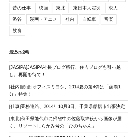
昔の仕事
映画
東北
東日本大震災
求人
渋谷
漫画・アニメ
社内
自転車
音楽
飲食
最近の投稿
[JASIPA]JASIPA社長ブログ移行、住吉ブログも引っ越
し。再開を待て！
[社内][飲食]オフィスミヨシ、2014夏の第4弾は「熱湯1
分」特集！
[仕事]業務連絡、2014年10月3日、千葉県船橋市出張決定
[東北]秋田県能代市に帰省中の佐藤取締役から画像が届
く、リゾートしらかみ号の「ひのちゃん」