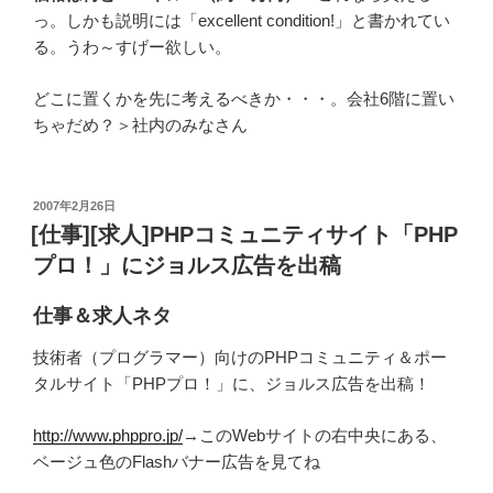
っ。しかも説明には「excellent condition!」と書かれてい
る。うわ～すげー欲しい。
どこに置くかを先に考えるべきか・・・。会社6階に置い
ちゃだめ？＞社内のみなさん
投
2007年2月26日
稿
[仕事][求人]PHPコミュニティサイト「PHP
日:
プロ！」にジョルス広告を出稿
仕事＆求人ネタ
技術者（プログラマー）向けのPHPコミュニティ＆ポー
タルサイト「PHPプロ！」に、ジョルス広告を出稿！
http://www.phppro.jp/
→このWebサイトの右中央にある、
ベージュ色のFlashバナー広告を見てね