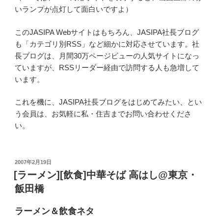
いランプが点灯して面白いですよ）
このJASIPA Webサイトはもちろん、JASIPA社長ブログ
も「カテゴリ別RSS」など細かに対応させています。社
長ブログは、月間30万ページビューの人気サイトになっ
ていますが、RSSリーダー経由で訪問する人も急増して
います。
これを機に、JASIPA社長ブログをはじめてみたい、とい
う会員は、お気軽に私・住吉までお問い合わせくださ
い。
投
2007年2月19日
稿
[ラーメン][飲食]中華そば 高はし@東京・
日:
飯田橋
ラーメン＆飲食ネタ