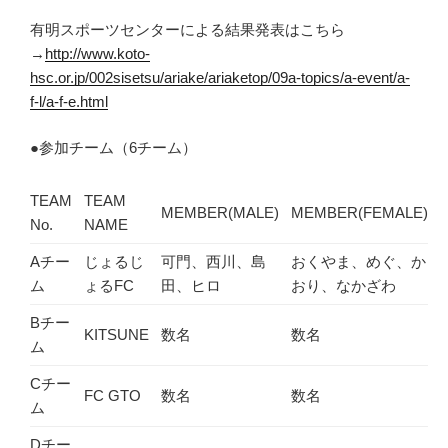
有明スポーツセンターによる結果発表はこちら
→
http://www.koto-
hsc.or.jp/002sisetsu/ariake/ariaketop/09a-topics/a-event/a-
f-l/a-f-e.html
●参加チーム（6チーム）
TEAM
TEAM
MEMBER(MALE)
MEMBER(FEMALE)
No.
NAME
Aチー
じょるじ
可門、西川、島
おくやま、めぐ、か
ム
ょるFC
田、ヒロ
おり、なかざわ
Bチー
KITSUNE
数名
数名
ム
Cチー
FC GTO
数名
数名
ム
Dチー