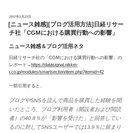
投
2007年2月23日
稿
[ニュース雑感][ブログ活用方法]日経リサー
日:
チ社「CGMにおける購買行動への影響」
ニュース雑感＆ブログ活用ネタ
日経リサーチ社の「CGMにおける購買行動への影響」の
レポート→
https://datasignal.nikkei-
r.co.jp/modules/smartsection/item.php?itemid=42
一部引用すると、
ブログやSNSを読んで商品を購買した経験を聞
いたところ、ブログ利用者（開設者および閲読
者）の40.8％が「影響を受けた」と回答してい
るのに対してSNSユーザーでは13.9％に留まり