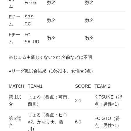
Fellers
数名
数名
ム
Eチー
SBS
数名
数名
ム
F.C
Fチー
FC
数名
数名
ム
SALUD
※じょる主催じゃないので名前などは不明
●リーグ戦試合結果（10分1本、女性★3点）
MATCH
TEAM1
SCORE
TEAM 2
第 1試
じょる（得点：可門、
KITSUNE（得
2-1
合
西川）
点：男性×1）
じょる（得点：ヒロ
第 2試
FC GTO（得
×2、かおり★、西
6-1
合
点：男性×1）
川）