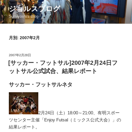
コ
ジョルスブログ
ン
Sumiyoshi's Blog
テ
ン
ツ
月別: 2007年2月
へ
ス
キ
投
2007年2月28日
ッ
稿
[サッカー・フットサル]2007年2月24日フ
日:
プ
ットサル公式試合、結果レポート
サッカー・フットサルネタ
2月24日（土）18:00～21:00、有明スポー
ツセンター主催「Enjoy Futsal（ミックス公式大会）」の
結果レポート。