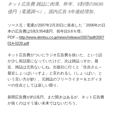
ネット広告費 雑誌に肉薄。昨年、3割増の3630
億円（電通調べ）。国内広告 3年連続増加。
ソース元：電通が2007年2月20日に発表した「2006年の日
本の広告費は5兆9,954億円、前年比0.6％増」
PDF→
http://www.dentsu.co.jp/news/release/2007/pdf/2007
014-0220.pdf
ネット広告費がついにラジオ広告費を抜いた、という話
が少し前話題になっていたけど、次は雑誌っすか。最
近、雑誌は元気ないしね。出版社に行くと「住吉さん～
最近しょっぱいっすよ」と言われるし（しょっぱい、と
いう言い方が妙）。元雑誌のフリーライター＆エディタ
ーの住吉としては寂しい限り。
新聞広告費が約1兆円、まだ開きはあるが、ネット広告費
が抜くのはそう遠い未来ではないだろう。