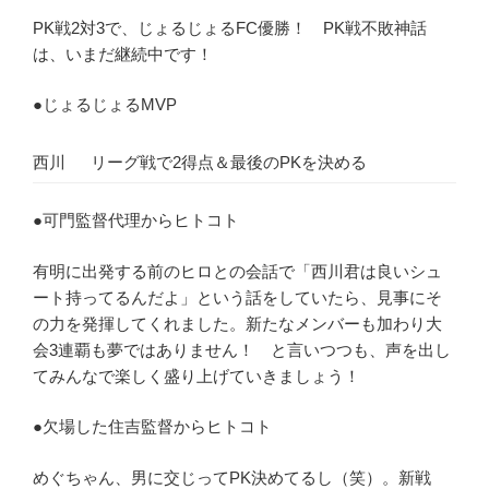
PK戦2対3で、じょるじょるFC優勝！ PK戦不敗神話
は、いまだ継続中です！
●じょるじょるMVP
西川
リーグ戦で2得点＆最後のPKを決める
●可門監督代理からヒトコト
有明に出発する前のヒロとの会話で「西川君は良いシュ
ート持ってるんだよ」という話をしていたら、見事にそ
の力を発揮してくれました。新たなメンバーも加わり大
会3連覇も夢ではありません！ と言いつつも、声を出し
てみんなで楽しく盛り上げていきましょう！
●欠場した住吉監督からヒトコト
めぐちゃん、男に交じってPK決めてるし（笑）。新戦