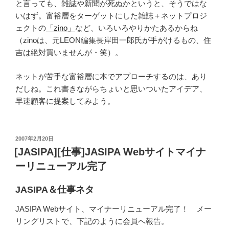
と言っても、雑誌や新聞が死ぬかというと、そうではな
いはず。富裕層をターゲットにした雑誌＋ネットプロジ
ェクトの
「zino」
など、いろいろやりかたあるからね
（zinoは、元LEON編集長岸田一郎氏が手がけるもの、住
吉は絶対買いませんが・笑）。
ネットが苦手な富裕層に本でアプローチするのは、あり
だしね。これ書きながらちょいと思いついたアイデア、
早速顧客に提案してみよう。
投
2007年2月20日
稿
[JASIPA][仕事]JASIPA Webサイトマイナ
日:
ーリニューアル完了
JASIPA＆仕事ネタ
JASIPA Webサイト、マイナーリニューアル完了！ メー
リングリストで、下記のように会員へ報告。