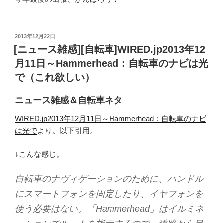
投
2013年12月22日
稿
[ニュース雑感][自転車]WIRED.jp2013年12
日:
月11日～Hammerhead：自転車のナビは光
で（これ欲しい）
ニュース雑感＆自転車ネタ
WIRED.jp2013年12月11日～Hammerhead：自転車のナビ
は光で
より。以下引用。
↓こんな感じ。
自転車のナヴィゲーションのために、ハンドル
にスマートフォンを固定したり、イヤフォンを
使う必要はない。「Hammerhead」はイルミネ