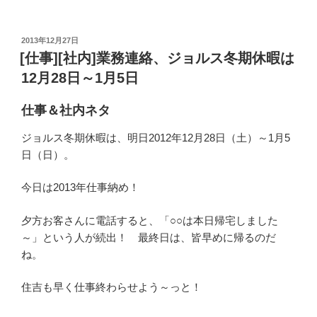
投
2013年12月27日
稿
[仕事][社内]業務連絡、ジョルス冬期休暇は
日:
12月28日～1月5日
仕事＆社内ネタ
ジョルス冬期休暇は、明日2012年12月28日（土）～1月5
日（日）。
今日は2013年仕事納め！
夕方お客さんに電話すると、「○○は本日帰宅しました
～」という人が続出！ 最終日は、皆早めに帰るのだ
ね。
住吉も早く仕事終わらせよう～っと！