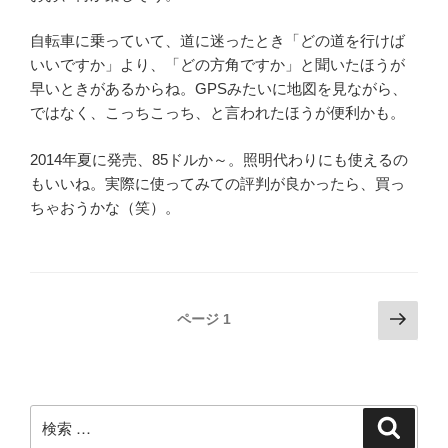
自転車に乗っていて、道に迷ったとき「どの道を行けば
いいですか」より、「どの方角ですか」と聞いたほうが
早いときがあるからね。GPSみたいに地図を見ながら、
ではなく、こっちこっち、と言われたほうが便利かも。
2014年夏に発売、85ドルか～。照明代わりにも使えるの
もいいね。実際に使ってみての評判が良かったら、買っ
ちゃおうかな（笑）。
投
次
ページ
1
の
稿
ペ
ナ
ー
ビ
ジ
検
検
ゲ
索
索: