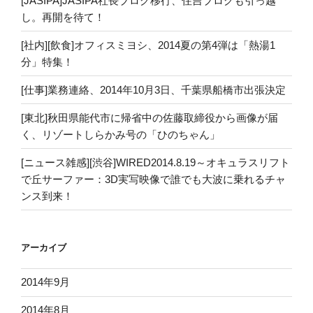
[JASIPA]JASIPA社長ブログ移行、住吉ブログも引っ越
し。再開を待て！
[社内][飲食]オフィスミヨシ、2014夏の第4弾は「熱湯1
分」特集！
[仕事]業務連絡、2014年10月3日、千葉県船橋市出張決定
[東北]秋田県能代市に帰省中の佐藤取締役から画像が届
く、リゾートしらかみ号の「ひのちゃん」
[ニュース雑感][渋谷]WIRED2014.8.19～オキュラスリフト
で丘サーファー：3D実写映像で誰でも大波に乗れるチャ
ンス到来！
アーカイブ
2014年9月
2014年8月