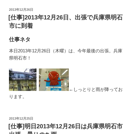
投
2013年12月26日
稿
[仕事]2013年12月26日、出張で兵庫県明石
日:
市に到着
仕事ネタ
本日2013年12月26日（木曜）は、今年最後の出張。兵庫
県明石市！
←しっとりと雨が降ってお
ります。
投
2013年12月25日
稿
[仕事]明日2013年12月26日は兵庫県明石市
日: