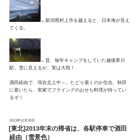
←新潟県村上市を越えると、日本海が見え
てくる。
←昔、毎年キャンプをしていた越後寒川
駅。雪に見えるが、実は大雨！
酒田経由で、現在北上中～。たどり着くのか住吉。秋田
に着いたら、実家でフライングのおせち料理が待ってい
るぞ！
投
2013年12月30日
稿
[東北]2013年末の帰省は、各駅停車で酒田
日:
経由（雪景色）