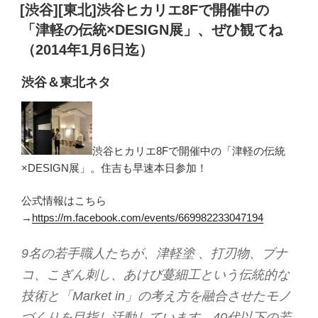
稿
[渋谷][東北]渋谷ヒカリエ8Fで開催中の
日:
「津軽の伝統×DESIGN展」、ぜひ観てね
（2014年1月6日迄）
渋谷＆東北ネタ
渋谷ヒカリエ8Fで開催中の「津軽の伝統
×DESIGN展」。住吉も早速本日参加！
公式情報はこちら
→
https://m.facebook.com/events/669982233047194
9名の若手職人たちが、津軽塗 、打刃物、ブナ
コ、こぎん刺し、あけび蔓細工という伝統的な
技術と「Market in」の考え方を融合させたモノ
づくりを目指し活動しています。40代以下の若