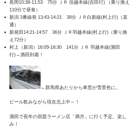
長岡10:38-11:53 75分 ＪＲ 信越本線(吉田行) （乗り換え
110分で昼食）
新潟 3番線発 13:43-14:21 38分 ＪＲ白新線(村上行)（直
通）
新発田14:21-14:57 36分 ＪＲ羽越本線(村上行)（乗り換
え72分）
村上（新潟）16:09-18:30 141分 ＪＲ 羽越本線(酒田
行)→酒田到着！
←群馬県あたりから車窓が雪景色に。
ビール飲みながら現在北上中～！
酒田で長年の宿題ラーメン店「満月」に行く予定。楽し
み！