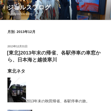
コ
ジョルスブログ
ン
Sumiyoshi's Blog
テ
ン
ツ
月別: 2013年12月
へ
ス
キ
投
2013年12月31日
ッ
稿
[東北]2013年末の帰省、各駅停車の車窓か
日:
プ
ら、日本海と越後寒川
東北ネタ
2013年末の秋田帰省、各駅停車の旅。