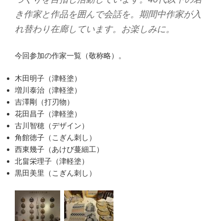
き作家と作品を囲んで会話を。期間中作家が入
れ替わり在廊しています。お楽しみに。
今回参加の作家一覧（敬称略）。
木田明子（津軽塗）
増川泰治（津軽塗）
吉澤剛（打刃物）
花田昌子（津軽塗）
古川智穂（デザイン）
角館徳子（こぎん刺し）
西東幾子（あけび蔓細工）
北畠栄理子（津軽塗）
黒田美里（こぎん刺し）