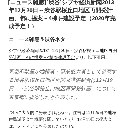
稿
[ニュース雑感][渋谷]シブヤ経済新聞2013
日:
年12月20日～渋谷駅桜丘口地区再開発計
画、都に提案－4棟を建設予定（2020年完
成予定！）
ニュース雑感＆渋谷ネタ
シブヤ経済新聞2013年12月20日～渋谷駅桜丘口地区再開
発計画、都に提案－4棟を建設予定
より。以下引用。
東急不動産が地権者・事業協力者として参画す
る渋谷駅桜丘口地区再開発準備組合は12月19
日、「渋谷駅桜丘口地区再開発計画」について
東京都に提案したと発表した。
ついに大々的に発表されたね～。住吉は11月29日の地域
住民説明会で概要は聞いていたが、12月19日の発表会
は、メディアにも公表したのだね。