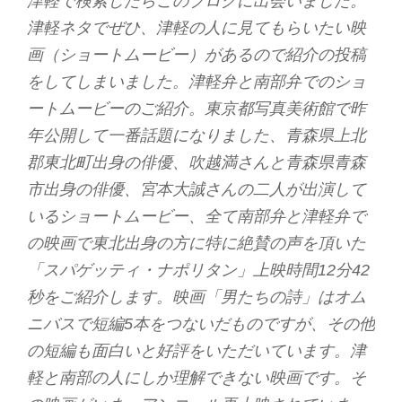
津軽で検索したらこのブログに出会いました。
津軽ネタでぜひ、津軽の人に見てもらいたい映
画（ショートムービー）があるので紹介の投稿
をしてしまいました。津軽弁と南部弁でのショ
ートムービーのご紹介。東京都写真美術館で昨
年公開して一番話題になりました、青森県上北
郡東北町出身の俳優、吹越満さんと青森県青森
市出身の俳優、宮本大誠さんの二人が出演して
いるショートムービー、全て南部弁と津軽弁で
の映画で東北出身の方に特に絶賛の声を頂いた
「スパゲッティ・ナポリタン」上映時間12分42
秒をご紹介します。映画「男たちの詩」はオム
ニバスで短編5本をつないだものですが、その他
の短編も面白いと好評をいただいています。津
軽と南部の人にしか理解できない映画です。そ