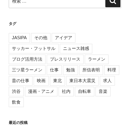
ゲ
索
索:
ー
シ
タグ
ョ
ン
JASIPA
その他
アイデア
サッカー・フットサル
ニュース雑感
ブログ活用方法
プレスリリース
ラーメン
三ツ星ラーメン
仕事
勉強
所信表明
料理
昔の仕事
映画
東北
東日本大震災
求人
渋谷
漫画・アニメ
社内
自転車
音楽
飲食
最近の投稿