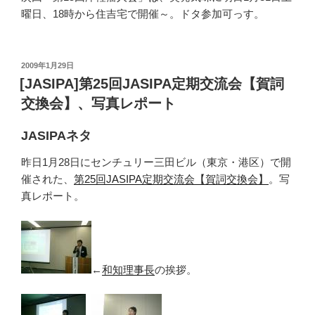
曜日、18時から住吉宅で開催～。ドタ参加可っす。
投
2009年1月29日
稿
[JASIPA]第25回JASIPA定期交流会【賀詞
日:
交換会】、写真レポート
JASIPAネタ
昨日1月28日にセンチュリー三田ビル（東京・港区）で開
催された、
第25回JASIPA定期交流会【賀詞交換会】
。写
真レポート。
←
和知理事長
の挨拶。