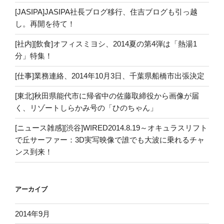
[JASIPA]JASIPA社長ブログ移行、住吉ブログも引っ越
し。再開を待て！
[社内][飲食]オフィスミヨシ、2014夏の第4弾は「熱湯1
分」特集！
[仕事]業務連絡、2014年10月3日、千葉県船橋市出張決定
[東北]秋田県能代市に帰省中の佐藤取締役から画像が届
く、リゾートしらかみ号の「ひのちゃん」
[ニュース雑感][渋谷]WIRED2014.8.19～オキュラスリフト
で丘サーファー：3D実写映像で誰でも大波に乗れるチャ
ンス到来！
アーカイブ
2014年9月