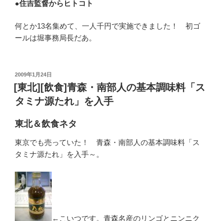
●
住吉監督からヒトコト
何とか13名集めて、一人千円で実施できました！ 初ゴ
ールは堀事務局長だあ。
投
2009年1月24日
稿
[東北][飲食]青森・南部人の基本調味料「ス
日:
タミナ源たれ」を入手
東北＆飲食ネタ
東京でも売っていた！ 青森・南部人の基本調味料「ス
タミナ源たれ」を入手～。
←こいつです。青森名産のリンゴとニンニク