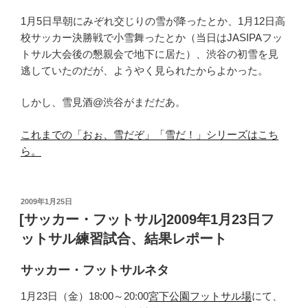
1月5日早朝にみぞれ交じりの雪が降ったとか、1月12日高
校サッカー決勝戦で小雪舞ったとか（当日はJASIPAフッ
トサル大会後の懇親会で地下に居た）、渋谷の初雪を見
逃していたのだが、ようやく見られたからよかった。
しかし、雪見酒@渋谷がまだだあ。
これまでの「おぉ、雪だぞ」「雪だ！」シリーズはこち
ら。
投
2009年1月25日
稿
[サッカー・フットサル]2009年1月23日フ
日:
ットサル練習試合、結果レポート
サッカー・フットサルネタ
1月23日（金）18:00～20:00
宮下公園フットサル場
にて、