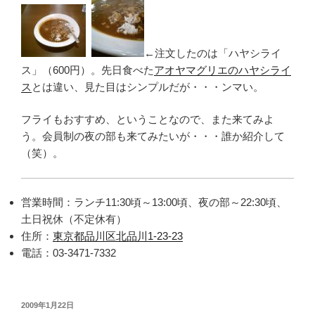
←注文したのは「ハヤシライ
ス」（600円）。先日食べた
アオヤマグリエのハヤシライ
ス
とは違い、見た目はシンプルだが・・・ンマい。
フライもおすすめ、ということなので、また来てみよ
う。会員制の夜の部も来てみたいが・・・誰か紹介して
（笑）。
営業時間：ランチ11:30頃～13:00頃、夜の部～22:30頃、
土日祝休（不定休有）
住所：
東京都品川区北品川1-23-23
電話：03-3471-7332
投
2009年1月22日