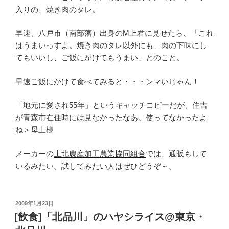
入りの、焼き肉のタレ。
早速、八戸市（南部藩）出身のM上君に見せたら、「これ
はうまいっすよ。焼き肉のタレ以外にも、肉の下味にし
てもいいし、ご飯にかけてもうまい」とのこと。
早速ご飯にかけて食べてみると・・・ンマいじゃん！
「地元に愛され55年」というキャッチコピーだが、住吉
が青森市在住時には見なかったなあ。使ってなかったよ
ね＞母上様
メーカーの
上北農産加工農業協同組合
では、通販もして
いるみたい。試してみたい人はぜひどうぞ～。
投
2009年1月23日
稿
[飲食]「北品川」のハヤシライス@東京・
日: