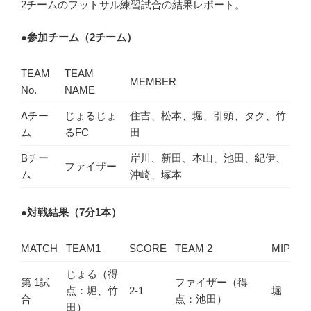
2チームのフットサル練習試合の結果レポート。
●
参加チーム（2チーム）
TEAM
TEAM
MEMBER
No.
NAME
Aチー
じょるじょ
住吉、松本、堀、引頭、タク、竹
ム
るFC
田
Bチー
岸川、新田、本山、池田、紀伊、
ファイザー
ム
沖崎、塚本
●
対戦結果（7分1本）
MATCH
TEAM1
SCORE
TEAM 2
MIP
じょる（得
第 1試
ファイザー（得
点：堀、竹
2-1
堀
合
点：池田）
田）