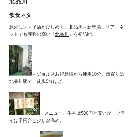
北品川
飲食ネタ
意外にンマイ店がひしめく、北品川～新馬場エリア。ネ
ットでも評判の高い「
北品川
」を初訪問。
←ジョルスお得意様から徒歩10分。最寄りは
北品川駅で、徒歩5分ほど。
←メニュー。牛丼は500円と安いが、フラ
イは千円台と少しお高め。