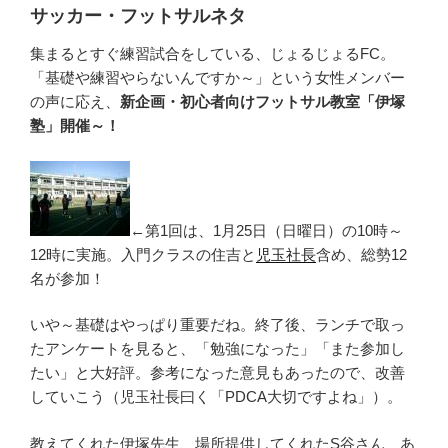
サッカー・フットサルネタ
集まるとすぐ練習試合をしている、じょるじょるFC。
「基礎や練習やらないんですか～」という女性メンバー
の声に応え、
新企画・初心者向けフットサル教室「伊塚
塾」開催～！
←第1回は、1月25日（日曜日）の10時～
12時に実施。入門クラスの住吉と
児玉社長
含め、総勢12
名が参加！
いや～基礎はやっぱり重要だね。終了後、ランチで取っ
たアンケートを見ると、「勉強になった」「また参加し
たい」と大好評。参考になった意見もあったので、改善
していこう（児玉社長曰く「PDCA大切ですよね」）。
教えてくれた伊塚先生、場所提供してくれたS谷さん、あ