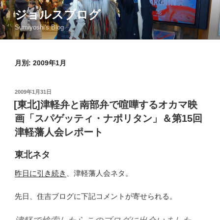
コ
ジョルスブログ
ン
Sumiyoshi's Blog
テ
ン
ツ
月別: 2009年1月
へ
ス
キ
投
2009年1月31日
ッ
稿
[東北]津軽弁と南部弁で喧嘩するオカマ映
日:
プ
画「スパゲッティ・ナポリタン」＆第15回
津軽藩人会レポート
東北ネタ
昨日に引き続き
、津軽藩人会ネタ。
先日、住吉ブログに下記コメントが寄せられる。