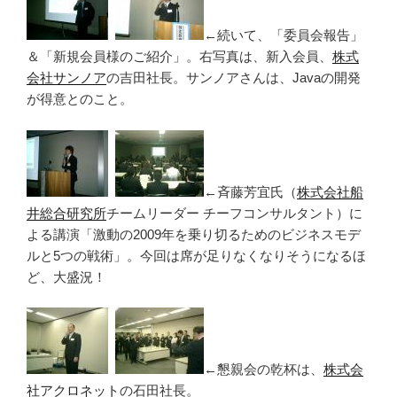
←続いて、「委員会報告」
＆「新規会員様のご紹介」。右写真は、新入会員、
株式
会社サンノア
の吉田社長。サンノアさんは、Javaの開発
が得意とのこと。
←斉藤芳宜氏（
株式会社船
井総合研究所
チームリーダー チーフコンサルタント）に
よる講演「激動の2009年を乗り切るためのビジネスモデ
ルと5つの戦術」。今回は席が足りなくなりそうになるほ
ど、大盛況！
←懇親会の乾杯は、
株式会
社アクロネット
の石田社長。