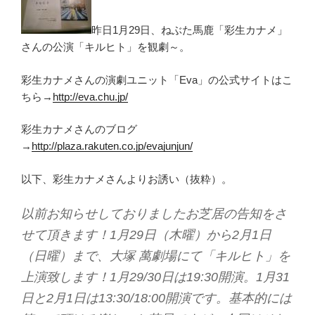
昨日1月29日、ねぶた馬鹿「彩生カナメ」
さんの公演「キルヒト」を観劇～。
彩生カナメさんの演劇ユニット「Eva」の公式サイトはこ
ちら→
http://eva.chu.jp/
彩生カナメさんのブログ
→
http://plaza.rakuten.co.jp/evajunjun/
以下、彩生カナメさんよりお誘い（抜粋）。
以前お知らせしておりましたお芝居の告知をさ
せて頂きます！1月29日（木曜）から2月1日
（日曜）まで、大塚 萬劇場にて「キルヒト」を
上演致します！1月29/30日は19:30開演。1月31
日と2月1日は13:30/18:00開演です。基本的には