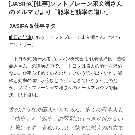
稿
[JASIPA][仕事]ソフトブレーン宋文洲さん
日:
のメルマガより「能率と効率の違い」
JASIPA＆仕事ネタ
昨日の記事
に続き、ソフトブレーン宋文洲さんについて
エントリー。
「トヨタ式 第一人者 カルマン株式会社 代表取締役 若松
義人さん」の講演の中で、「トヨタは職人の能率を求め
ない。効率を求めているのだ」という話が出ていた。能
率と効率の違いが今ひとつピンときていなかったのだ
が、ソフトブレーン宋文洲さんのメールマガジンで解
決。以下引用。
私のような外国人がもちろん、多くの日本人も
「能率」と「効率」の区別ははっきり付かない
と思います。若松さんは「能率は職人の能力で