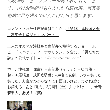
の映画がいま、アンコール再上映されていま
す。ぜひお時間がありましたら恵比寿、写真美
術館に足を運んでいただけたらと思います。
コメントされた住吉記事はこちら→
「第13回津軽藩人会
【忘年会】@渋谷」レポート！
二人のオカマが津軽弁と南部弁で喧嘩するショートムー
ビー「スパゲッティ・ナポリタン」を含む、「男たちの
詩」の公式サイト→
http://tomotoyorozu.com/
本日、津軽藩（住吉）＋南部藩（イワオ）＋松前藩（U
越）＋尾張藩（成田総監督）の4名で観劇。いや～笑った
笑った。方言がわからなくても面白いけど、わかればな
お笑える。あと1週間、2月6日（金）まで上映中～。
全青
森県人、必見！（笑）