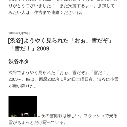
りがとうございました！ また実施するよ～。参加して
みたい人は、住吉まで連絡くださいね。
投
2009年1月26日
稿
[渋谷]ようやく見られた「おぉ、雪だぞ」
日:
「雪だ！」2009
渋谷ネタ
渋谷でようやく見られた「おぉ、雪だぞ」「雪だ！」
2009～。時は、西暦2009年1月24日土曜日夜。渋谷に小雪
が舞い降りた。
←夜の雪撮影は難しい。フラッシュで光る
雪がちょっとだけ写っている。