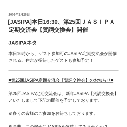
投
2009年1月28日
稿
[JASIPA]本日16:30、第25回ＪＡＳＩＰＡ
日:
定期交流会【賀詞交換会】開催
JASIPAネタ
本日16時から、ゲスト参加可のJASIPA定期交流会が開催
される。住吉が招待したゲストも参加予定！
■第25回JASIPA定期交流会【賀詞交換会】のお知らせ■
第25回JASIPA定期交流会は、新年JASIPA【賀詞交換会】
といたしまして下記の開催を予定しております。
※多くの皆様のご参加をお待ちしております。
※是非、この機会にJASIPAを体感してみませんか？