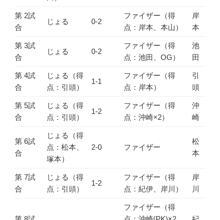
第 2試
ファイザー（得
岸
じょる
0-2
合
点：岸本、本山）
本
第 3試
ファイザー（得
池
じょる
0-2
合
点：池田、OG）
田
第 4試
じょる（得
ファイザー（得
引
1-1
合
点：引頭）
点：岸本）
頭
第 5試
じょる（得
ファイザー（得
沖
1-2
合
点：引頭）
点：沖崎×2）
崎
じょる（得
第 6試
松
点：松本、
2-0
ファイザー
合
本
塚本）
第 7試
じょる（得
ファイザー（得
岸
1-2
合
点：引頭）
点：紀伊、岸川）
川
ファイザー（得
第 8試
点：沖崎(PK)×2、
紀