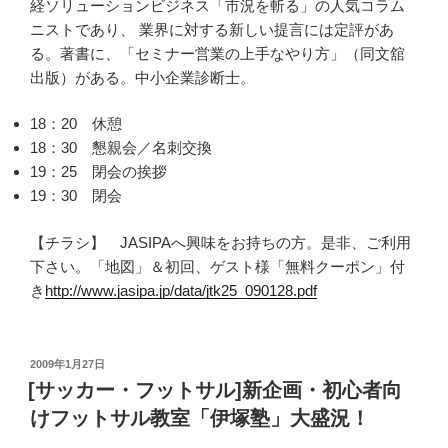
経ソリューションビジネス「市況を斬る」の人気コラム
ニストであり、 業界に対する新しい提言には定評があ
る。著書に、「セミナー営業の上手なやり方」（同文舘
出版）がある。中小企業診断士。
18：20 休憩
18：30 懇親会／名刺交換
19：25 閉会の挨拶
19：30 閉会
【チラシ】 JASIPAへ興味をお持ちの方。是非、ご利用
下さい。「地図」＆初回、ゲスト様「無料クーポン」付
き
http://www.jasipa.jp/data/jtk25_090128.pdf
投
2009年1月27日
稿
[サッカー・フットサル]新企画・初心者向
日:
けフットサル教室「伊塚塾」大盛況！