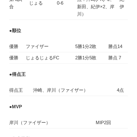
じょる
0-6
合
新田、紀伊×2、岸
伊
川）
●
順位
優勝
ファイザー
5勝1分2敗
勝点14
優勝
じょるじょるFC
2勝1分5敗
勝点 7
●
得点王
得点王
沖崎、岸川（ファイザー）
4点
●
MVP
岸川（ファイザー）
MIP2回