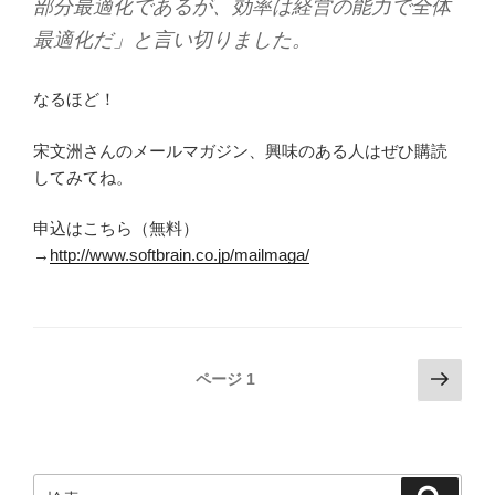
部分最適化であるが、効率は経営の能力で全体
最適化だ」と言い切りました。
なるほど！
宋文洲さんのメールマガジン、興味のある人はぜひ購読
してみてね。
申込はこちら（無料）
→
http://www.softbrain.co.jp/mailmaga/
投
次
ページ
1
の
稿
ペ
ナ
ー
ビ
ジ
検
検