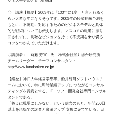
ジネスモデルと５つの戦術」
◇ 講演【概要】2009年は「100年に1度」と言われるく
らい大変な年になりそうです。2009年の経済動向予測を
もとに、不況期に対応するためのビジネスモデルと具体
的な戦術についてお伝えします。マスコミの報道に振り
回されずに、明確なビジョンを持って不況期を乗り切る
コツをつかんでいただけます。
◇講演者： 斉藤 芳宜 氏 株式会社船井総合研究所
チームリーダー チーフコンサルタント
http://www.funaisoken.co.jp/
【経歴】神戸大学経営学部卒。船井総研ソフトハウスチ
ームにおいて、特に即時業績アップに つながるコンサル
ティングを得意とする、IT・ソフト開発会社専門コンサル
タントである。
「答えは現場にしかない」という信念のもと、年間250日
以上を現場での調査と業績アップ 支援に充てている。日