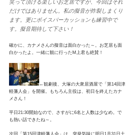
笑って頂ける楽しいお芝居ですが、今回はそれ
だけではありません。私の擬音が炸裂しまくり
ます。更にボイスパーカッションも練習中で
す。擬音期待して下さい！
確かに、カナメさんの擬音は面白かった～。お芝居も面
白かったよ。一緒に観に行ったM上君も絶賛！
←観劇後、大塚の大衆居酒屋で「第14回津
軽藩人会」を開催。もちろん主役は、初日を終えたカナ
メさん！
平日21:30開始なので、さすがに6名と人数は少なめ。で
も熱い話できたね～。
次回「第15回津軽藩人会」は、突発気味に明日1月31日土