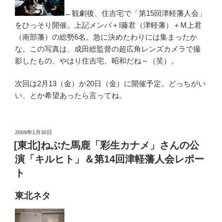
←観劇後、住吉宅で「第15回津軽藩人会」
をひっそり開催。上記メンバ＋I藤君（津軽藩）＋M上君
（南部藩）の総勢6名。急に決めたわりには集まったか
な。この写真は、成田総監督の超広角レンズカメラで撮
影したもの、やはり住吉宅、昭和だね～（笑）。
次回は2月13（金）か20日（金）に開催予定。どっちがい
い、とか希望あったら言ってね。
投
2009年1月30日
稿
[東北]ねぶた馬鹿「彩生カナメ」さんの公
日:
演「キルヒト」＆第14回津軽藩人会レポー
ト
東北ネタ