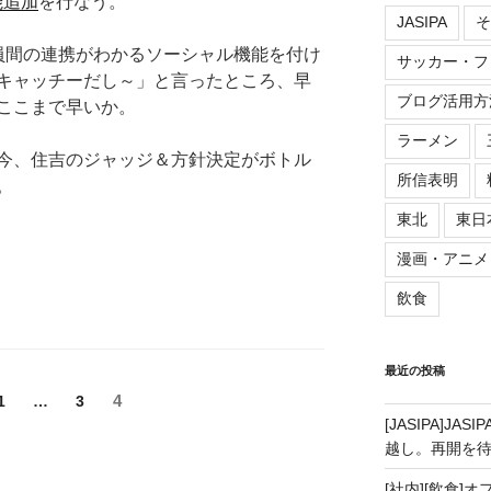
能追加
を行なう。
JASIPA
そ
員間の連携がわかるソーシャル機能を付け
サッカー・フ
キャッチーだし～」と言ったところ、早
ブログ活用方
ここまで早いか。
ラーメン
今、住吉のジャッジ＆方針決定がボトル
所信表明
。
東北
東日
漫画・アニメ
飲食
最近の投稿
ペ
4
ペ
1
…
ペ
3
ー
ー
ー
[JASIPA]J
ジ
ジ
ジ
越し。再開を
[社内][飲食]