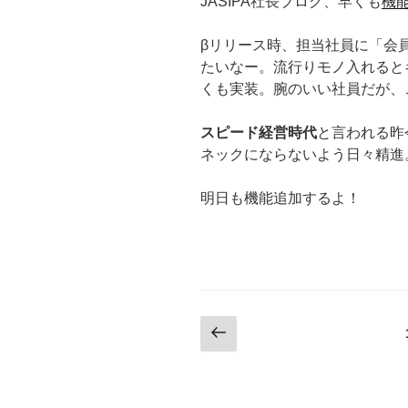
JASIPA社長ブログ、早くも
機
βリリース時、担当社員に「会
たいなー。流行りモノ入れると
くも実装。腕のいい社員だが、
スピード経営時代
と言われる昨
ネックにならないよう日々精進
明日も機能追加するよ！
投
前
の
稿
ペ
ナ
ー