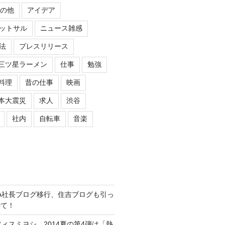
の他
アイデア
ットサル
ニュース雑感
法
プレスリリース
三ツ星ラーメン
仕事
勉強
料理
昔の仕事
映画
本大震災
求人
渋谷
社内
自転車
音楽
ASIPA社長ブログ移行、住吉ブログも引っ
待て！
オフィスミヨシ、2014夏の第4弾は「熱