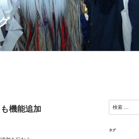
グ
検
早くも機能追加
索:
タグ