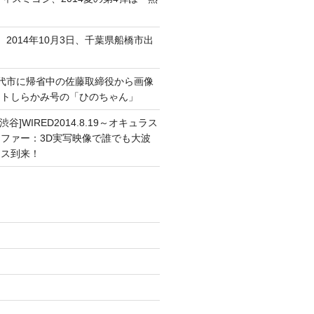
、2014年10月3日、千葉県船橋市出
能代市に帰省中の佐藤取締役から画像
ートしらかみ号の「ひのちゃん」
渋谷]WIRED2014.8.19～オキュラス
ファー：3D実写映像で誰でも大波
ンス到来！