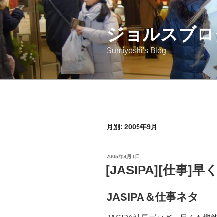
コ
ン
ジョルスブロ
テ
ン
Sumiyoshi's Blog
ツ
へ
ス
キ
ッ
プ
月別: 2005年9月
投
2005年9月1日
稿
[JASIPA][仕事]
日:
JASIPA＆仕事ネタ