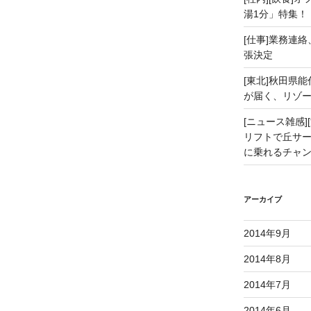
ー
ー
ー
湯1分」特集！
ジ
ジ
ジ
[仕事]業務連絡
張決定
[東北]秋田県
が届く、リゾ
[ニュース雑感][
リフトで丘サー
に乗れるチャ
アーカイブ
2014年9月
2014年8月
2014年7月
2014年6月