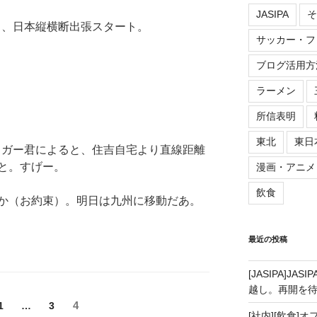
JASIPA
そ
から、日本縦横断出張スタート。
サッカー・フ
ブログ活用方
ラーメン
所信表明
東北
東日
ロガー君によると、住吉自宅より直線距離
こと。すげー。
漫画・アニメ
飲食
か（お約束）。明日は九州に移動だあ。
最近の投稿
[JASIPA]J
越し。再開を
ペ
4
ペ
1
…
ペ
3
[社内][飲食]