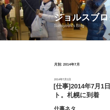
コ
ン
ジョルスブロ
テ
ン
Sumiyoshi's Blog
ツ
へ
ス
キ
ッ
プ
月別: 2014年7月
投
2014年7月1日
稿
[仕事]2014年7
日:
ト。札幌に到着
仕事ネタ