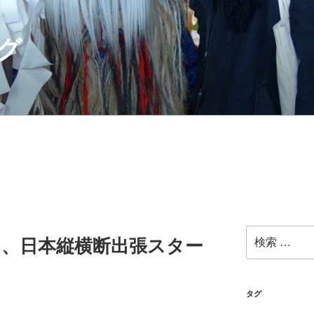
グ
検
月1日、日本縦横断出張スター
索:
タグ