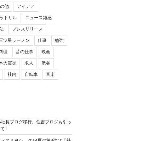
の他
アイデア
ットサル
ニュース雑感
法
プレスリリース
三ツ星ラーメン
仕事
勉強
料理
昔の仕事
映画
本大震災
求人
渋谷
社内
自転車
音楽
ASIPA社長ブログ移行、住吉ブログも引っ
待て！
オフィスミヨシ、2014夏の第4弾は「熱