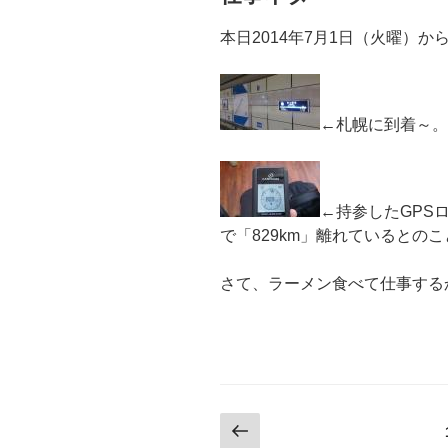
本日2014年7月1日（火曜）
←札幌に到着～。
←持参したGPS
で「829km」離れているとの
さて、ラーメン食べて仕事する
投
前