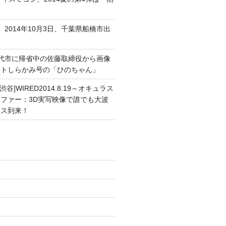
、2014年10月3日、千葉県船橋市出
能代市に帰省中の佐藤取締役から画像
ートしらかみ号の「ひのちゃん」
渋谷]WIRED2014.8.19～オキュラス
ファー：3D実写映像で誰でも大波
ンス到来！