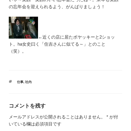
の忘年会を迎えられるよう、がんばりましょう！
←近くの店に居たボヤッキーと2ショッ
ト。ha女史曰く「住吉さんに似てる～」とのこと
（笑）。
タ
仕事
,
社内
グ
コメントを残す
メールアドレスが公開されることはありません。
*
が付
いている欄は必須項目です