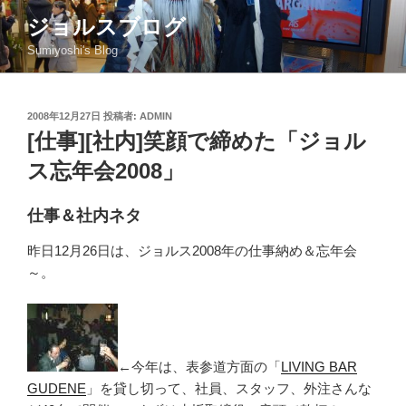
コ
ジョルスブログ
ン
Sumiyoshi's Blog
テ
ン
ツ
投
2008年12月27日
投稿者:
ADMIN
へ
稿
[仕事][社内]笑顔で締めた「ジョル
ス
日:
キ
ス忘年会2008」
ッ
プ
仕事＆社内ネタ
昨日12月26日は、ジョルス2008年の仕事納め＆忘年会
～。
←今年は、表参道方面の「
LIVING BAR
GUDENE
」を貸し切って、社員、スタッフ、外注さんな