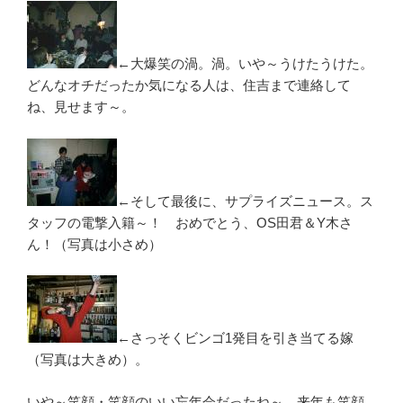
←大爆笑の渦。渦。いや～うけたうけた。
どんなオチだったか気になる人は、住吉まで連絡して
ね、見せます～。
←そして最後に、サプライズニュース。ス
タッフの電撃入籍～！ おめでとう、OS田君＆Y木さ
ん！（写真は小さめ）
←さっそくビンゴ1発目を引き当てる嫁
（写真は大きめ）。
いや～笑顔・笑顔のいい忘年会だったね～。来年も笑顔