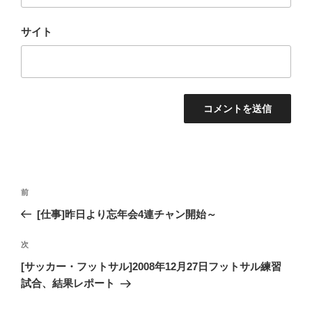
サイト
投
過
前
稿
去
[仕事]昨日より忘年会4連チャン開始～
ナ
の
ビ
投
次
次
稿
ゲ
の
[サッカー・フットサル]2008年12月27日フットサル練習
投
ー
試合、結果レポート
稿
シ