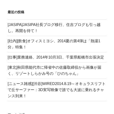
最近の投稿
[JASIPA]JASIPA社長ブログ移行、住吉ブログも引っ越
し。再開を待て！
[社内][飲食]オフィスミヨシ、2014夏の第4弾は「熱湯1
分」特集！
[仕事]業務連絡、2014年10月3日、千葉県船橋市出張決定
[東北]秋田県能代市に帰省中の佐藤取締役から画像が届
く、リゾートしらかみ号の「ひのちゃん」
[ニュース雑感][渋谷]WIRED2014.8.19～オキュラスリフト
で丘サーファー：3D実写映像で誰でも大波に乗れるチャ
ンス到来！