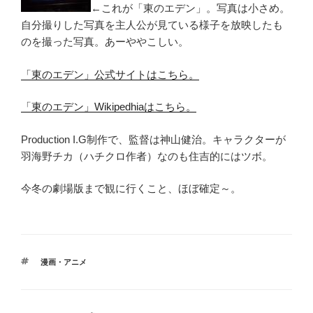
←これが「東のエデン」。写真は小さめ。
自分撮りした写真を主人公が見ている様子を放映したも
のを撮った写真。あーややこしい。
「東のエデン」公式サイトはこちら。
「東のエデン」Wikipedhiaはこちら。
Production I.G制作で、監督は神山健治。キャラクターが
羽海野チカ（ハチクロ作者）なのも住吉的にはツボ。
今冬の劇場版まで観に行くこと、ほぼ確定～。
タ
漫画・アニメ
グ