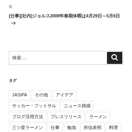
稿
ゲ
次
次
の
ー
[仕事][社内]ジョルス2009年春期休暇は4月29日～5月6日
投
シ
稿
ョ
ン
検
検
索
索:
タグ
JASIPA
その他
アイデア
サッカー・フットサル
ニュース雑感
ブログ活用方法
プレスリリース
ラーメン
三ツ星ラーメン
仕事
勉強
所信表明
料理