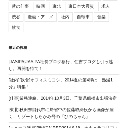
昔の仕事
映画
東北
東日本大震災
求人
渋谷
漫画・アニメ
社内
自転車
音楽
飲食
最近の投稿
[JASIPA]JASIPA社長ブログ移行、住吉ブログも引っ越
し。再開を待て！
[社内][飲食]オフィスミヨシ、2014夏の第4弾は「熱湯1
分」特集！
[仕事]業務連絡、2014年10月3日、千葉県船橋市出張決定
[東北]秋田県能代市に帰省中の佐藤取締役から画像が届
く、リゾートしらかみ号の「ひのちゃん」
[ニュース雑感][渋谷]WIRED2014.8.19～オキュラスリフト