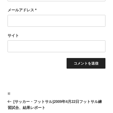
メールアドレス
*
サイト
投
過
前
稿
去
[サッカー・フットサル]2009年4月22日フットサル練
ナ
の
習試合、結果レポート
ビ
投