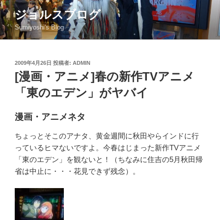
コ
ジョルスブログ
ン
Sumiyoshi's Blog
テ
ン
ツ
投
2009年4月26日
投稿者:
ADMIN
へ
稿
[漫画・アニメ]春の新作TVアニメ
ス
日:
キ
「東のエデン」がヤバイ
ッ
プ
漫画・アニメネタ
ちょっとそこのアナタ、黄金週間に秋田やらインドに行
っているヒマないですよ。今春はじまった新作TVアニメ
「東のエデン」を観ないと！（ちなみに住吉の5月秋田帰
省は中止に・・・花見できず残念）。