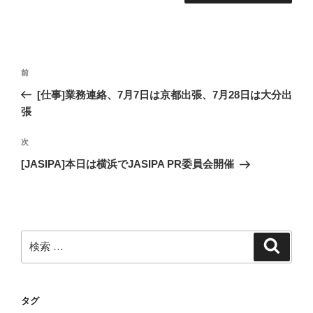
投
過
前
稿
去
[仕事]業務連絡、7月7日は京都出張、7月28日は大分出
ナ
の
張
ビ
投
稿
ゲ
次
次
の
ー
[JASIPA]本日は横浜でJASIPA PR委員会開催
投
シ
稿
ョ
ン
検
検
索
索:
タグ