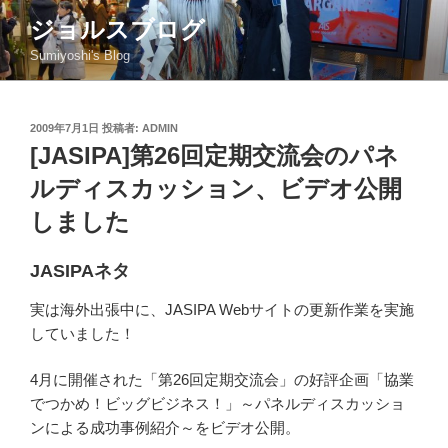
コ
ジョルスブログ
ン
Sumiyoshi's Blog
テ
ン
ツ
投
2009年7月1日
投稿者:
ADMIN
へ
稿
[JASIPA]第26回定期交流会のパネ
ス
日:
キ
ルディスカッション、ビデオ公開
ッ
しました
プ
JASIPAネタ
実は海外出張中に、JASIPA Webサイトの更新作業を実施
していました！
4月に開催された「第26回定期交流会」の好評企画「協業
でつかめ！ビッグビジネス！」～パネルディスカッショ
ンによる成功事例紹介～をビデオ公開。