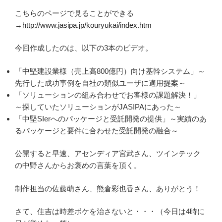
こちらのページで見ることができる
→
http://www.jasipa.jp/kouryukai/index.htm
今回作成したのは、以下の3本のビデオ。
「中堅建設業様（売上高800億円）向け基幹システム」～
先行した成功事例を自社の類似ユーザに適用提案～
「ソリューションの組み合わせでお客様の課題解決！」
～探していたソリューションがJASIPAにあった～
「中堅SIerへのパッケージと受託開発の提供」～実績のあ
るパッケージと要件に合わせた受託開発の融合～
公開すると早速、アセンディア宮武さん、ツインテック
の中野さんからお褒めの言葉を頂く。
制作担当の佐藤萌さん、熊倉彩也香さん、ありがとう！
さて、住吉は時差ボケを治さないと・・・（今日は4時に