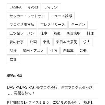
JASIPA
その他
アイデア
サッカー・フットサル
ニュース雑感
ブログ活用方法
プレスリリース
ラーメン
三ツ星ラーメン
仕事
勉強
所信表明
料理
昔の仕事
映画
東北
東日本大震災
求人
渋谷
漫画・アニメ
社内
自転車
音楽
飲食
最近の投稿
[JASIPA]JASIPA社長ブログ移行、住吉ブログも引っ越
し。再開を待て！
[社内][飲食]オフィスミヨシ、2014夏の第4弾は「熱湯1