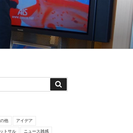
検
索
の他
アイデア
ットサル
ニュース雑感