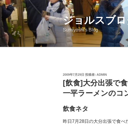
コ
ン
ジョルスブロ
テ
ン
Sumiyoshi's Blog
ツ
へ
ス
キ
ッ
プ
投
2009年7月29日
投稿者:
ADMIN
稿
[飲食]大分出張で
日:
一平ラーメンのコ
飲食ネタ
昨日7月28日の大分出張で食べ