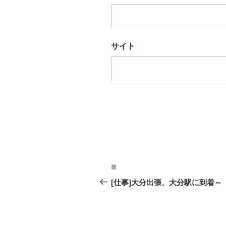
サイト
投
前
過
稿
去
[仕事]大分出張、大分駅に到着～
の
ナ
投
ビ
稿