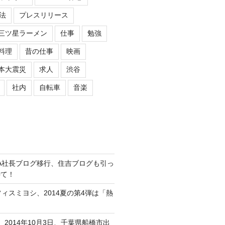
法
プレスリリース
三ツ星ラーメン
仕事
勉強
料理
昔の仕事
映画
本大震災
求人
渋谷
社内
自転車
音楽
ASIPA社長ブログ移行、住吉ブログも引っ
待て！
オフィスミヨシ、2014夏の第4弾は「熱
、2014年10月3日、千葉県船橋市出