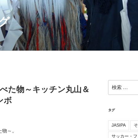
グ
検
食べた物～キッチン丸山＆
索:
ンボ
タグ
JASIPA
そ
た物～。
サッカー・フ