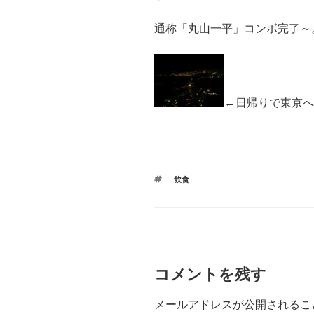
通称「丸山一平」コンボ完了～
←日帰りで東京へ
タ
飲食
グ
コメントを残す
メールアドレスが公開されるこ