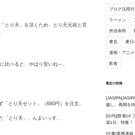
ブログ活用方
ラーメン
「とり天」を頂くため、とり天元祖と言
所信表明
。
東北
東日
漫画・アニメ
飲食
に比べると、やはり安いね～。
最近の投稿
[JASIPA]J
ず「とり天セット」（680円）を注文。
越し。再開を
[社内][飲食]
た「とり天」。んまいっす。
湯1分」特集！
[仕事]業務連絡