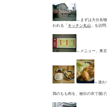
←まずは大分名物
われる「
キッチン丸山
」を訪問
←メニュー。東京
←迷わ
鶏のもも肉を、秘伝の衣で揚げ