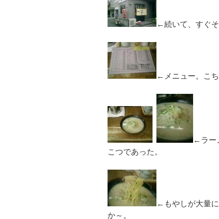
←続いて、すぐそ
←メニュー。こち
←ラー
こつであった。
←もやしが大量に
か～。