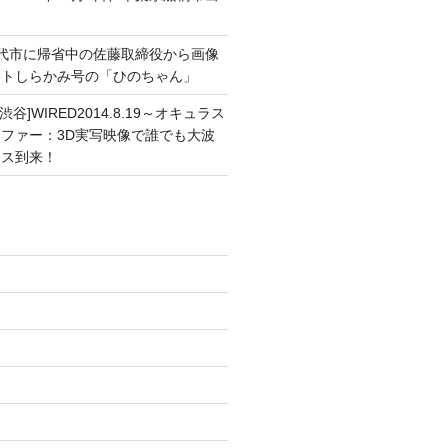
能代市に帰省中の佐藤取締役から画像
ートしらかみ号の「ひのちゃん」
渋谷]WIRED2014.8.19～オキュラス
ファー：3D実写映像で誰でも大波
ンス到来！