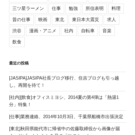
三ツ星ラーメン
仕事
勉強
所信表明
料理
昔の仕事
映画
東北
東日本大震災
求人
渋谷
漫画・アニメ
社内
自転車
音楽
飲食
最近の投稿
[JASIPA]JASIPA社長ブログ移行、住吉ブログも引っ越
し。再開を待て！
[社内][飲食]オフィスミヨシ、2014夏の第4弾は「熱湯1
分」特集！
[仕事]業務連絡、2014年10月3日、千葉県船橋市出張決定
[東北]秋田県能代市に帰省中の佐藤取締役から画像が届