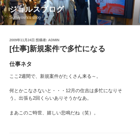
コ
ジョルスブログ
ン
Sumiyoshi's Blog
テ
ン
ツ
投
2009年11月24日
投稿者:
ADMIN
へ
稿
[仕事]新規案件で多忙になる
ス
日:
キ
ッ
仕事ネタ
プ
ここ2週間で、新規案件がたくさん来る～。
何とかこなさないと・・・12月の住吉は多忙になりそ
う。出張も2回くらいありそうかなあ。
まあこのご時世、嬉しい悲鳴だね（笑）。