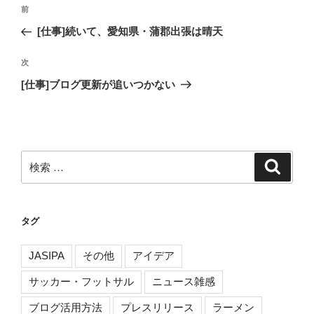
投
過
前
稿
去
[仕事]続いて、愛知県・蒲郡出張は晴天
ナ
の
ビ
投
次
次
稿
ゲ
の
[仕事]ブログ更新が追いつかない
投
ー
稿
シ
ョ
ン
検
検
索
索:
タグ
JASIPA
その他
アイデア
サッカー・フットサル
ニュース雑感
ブログ活用方法
プレスリリース
ラーメン