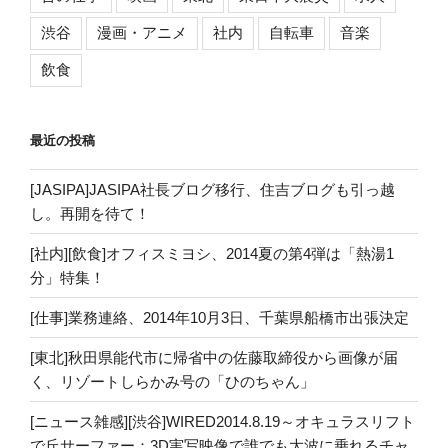
渋谷
漫画・アニメ
社内
自転車
音楽
飲食
最近の投稿
[JASIPA]JASIPA社長ブログ移行、住吉ブログも引っ越
し。再開を待て！
[社内][飲食]オフィスミヨシ、2014夏の第4弾は「熱湯1
分」特集！
[仕事]業務連絡、2014年10月3日、千葉県船橋市出張決定
[東北]秋田県能代市に帰省中の佐藤取締役から画像が届
く、リゾートしらかみ号の「ひのちゃん」
[ニュース雑感][渋谷]WIRED2014.8.19～オキュラスリフト
で丘サーファー：3D実写映像で誰でも大波に乗れるチャ