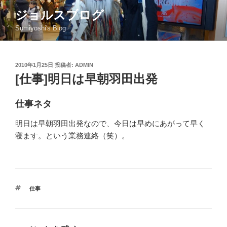
コ
ジョルスブログ
ン
Sumiyoshi's Blog
テ
ン
ツ
投
2010年1月25日
投稿者:
ADMIN
へ
稿
[仕事]明日は早朝羽田出発
ス
日:
キ
ッ
仕事ネタ
プ
明日は早朝羽田出発なので、今日は早めにあがって早く
寝ます。という業務連絡（笑）。
タ
仕事
グ