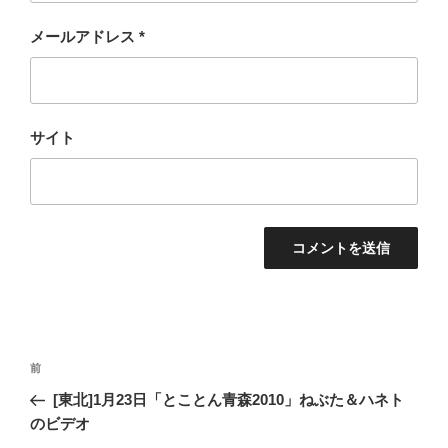
メールアドレス
*
サイト
投
過
前
稿
去
[東北]1月23日「とことん青森2010」ねぶた＆ハネト
ナ
の
のビデオ
ビ
投