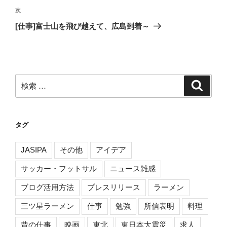
稿
ゲ
次
次
の
ー
[仕事]富士山を飛び越えて、広島到着～
投
シ
稿
ョ
ン
検
検
索
索:
タグ
JASIPA
その他
アイデア
サッカー・フットサル
ニュース雑感
ブログ活用方法
プレスリリース
ラーメン
三ツ星ラーメン
仕事
勉強
所信表明
料理
昔の仕事
映画
東北
東日本大震災
求人