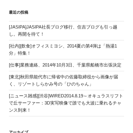
最近の投稿
[JASIPA]JASIPA社長ブログ移行、住吉ブログも引っ越
し。再開を待て！
[社内][飲食]オフィスミヨシ、2014夏の第4弾は「熱湯1
分」特集！
[仕事]業務連絡、2014年10月3日、千葉県船橋市出張決定
[東北]秋田県能代市に帰省中の佐藤取締役から画像が届
く、リゾートしらかみ号の「ひのちゃん」
[ニュース雑感][渋谷]WIRED2014.8.19～オキュラスリフト
で丘サーファー：3D実写映像で誰でも大波に乗れるチャ
ンス到来！
アーカイブ