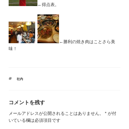
←得点表。
←勝利の焼き肉はことさら美
味！
タ
社内
グ
コメントを残す
メールアドレスが公開されることはありません。
*
が付
いている欄は必須項目です