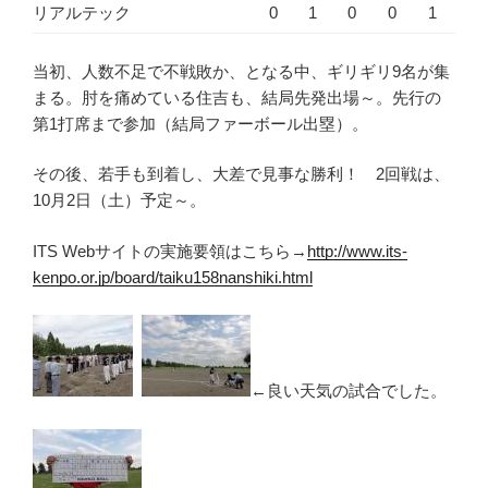
リアルテック
0
1
0
0
1
当初、人数不足で不戦敗か、となる中、ギリギリ9名が集
まる。肘を痛めている住吉も、結局先発出場～。先行の
第1打席まで参加（結局ファーボール出塁）。
その後、若手も到着し、大差で見事な勝利！ 2回戦は、
10月2日（土）予定～。
ITS Webサイトの実施要領はこちら→
http://www.its-
kenpo.or.jp/board/taiku158nanshiki.html
←良い天気の試合でした。