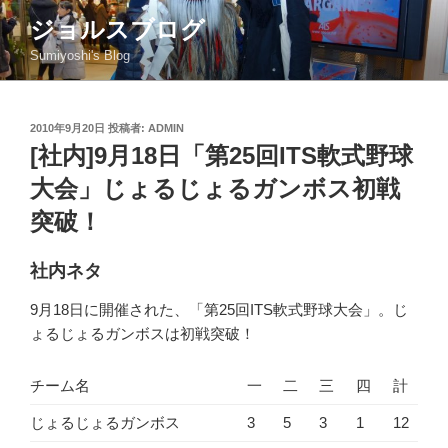
コ
ジョルスブログ
ン
Sumiyoshi's Blog
テ
ン
ツ
投
2010年9月20日
投稿者:
ADMIN
へ
稿
[社内]9月18日「第25回ITS軟式野球
ス
日:
キ
大会」じょるじょるガンボス初戦
ッ
突破！
プ
社内ネタ
9月18日に開催された、「第25回ITS軟式野球大会」。じ
ょるじょるガンボスは初戦突破！
チーム名
一
二
三
四
計
じょるじょるガンボス
3
5
3
1
12