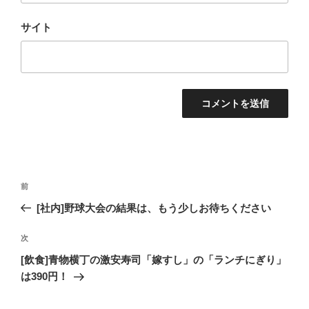
サイト
投
過
前
稿
去
[社内]野球大会の結果は、もう少しお待ちください
ナ
の
ビ
投
次
次
稿
ゲ
の
[飲食]青物横丁の激安寿司「嫁すし」の「ランチにぎり」
投
ー
は390円！
稿
シ