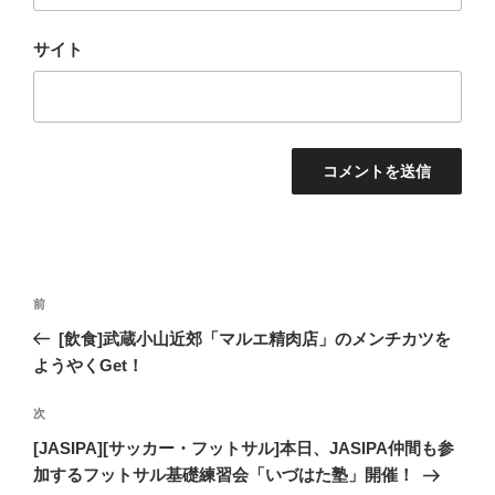
サイト
投
過
前
稿
去
[飲食]武蔵小山近郊「マルエ精肉店」のメンチカツを
ナ
の
ようやくGet！
ビ
投
稿
ゲ
次
次
の
ー
[JASIPA][サッカー・フットサル]本日、JASIPA仲間も参
投
加するフットサル基礎練習会「いづはた塾」開催！
シ