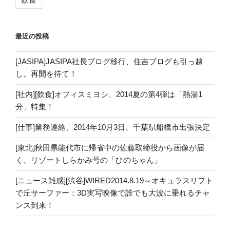
最近の投稿
[JASIPA]JASIPA社長ブログ移行、住吉ブログも引っ越
し。再開を待て！
[社内][飲食]オフィスミヨシ、2014夏の第4弾は「熱湯1
分」特集！
[仕事]業務連絡、2014年10月3日、千葉県船橋市出張決定
[東北]秋田県能代市に帰省中の佐藤取締役から画像が届
く、リゾートしらかみ号の「ひのちゃん」
[ニュース雑感][渋谷]WIRED2014.8.19～オキュラスリフト
で丘サーファー：3D実写映像で誰でも大波に乗れるチャ
ンス到来！