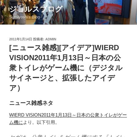
コ
ジョルスブログ
ン
Sumiyoshi's Blog
テ
ン
ツ
投
2011年1月14日
投稿者:
ADMIN
へ
稿
[ニュース雑感][アイデア]WIERD
ス
日:
キ
VISION2011年1月13日～日本の公
ッ
衆トイレがゲーム機に（デジタル
プ
サイネージと、拡張したアイデ
ア）
ニュース雑感ネタ
WIERD VISION2011年1月13日～日本の公衆トイレがゲー
ム機に
より。以下引用。