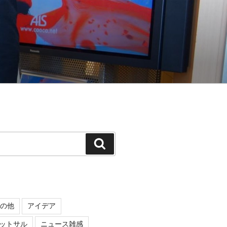
検
索
の他
アイデア
ットサル
ニュース雑感