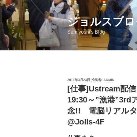
コ
ン
ジョルスブロ
テ
ン
Sumiyoshi's Blog
ツ
へ
ス
キ
ッ
プ
投
2011年3月23日
投稿者:
ADMIN
稿
[仕事]Ustream
日:
19:30～”漁港”3
念!! 電脳リアル
@Jolls-4F