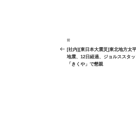
投
前
過
稿
去
[社内][東日本大震災]東北地方太
の
地震、12日経過、ジョルススタッ
ナ
投
「きくや」で懇親
ビ
稿
ゲ
ー
シ
ョ
ン