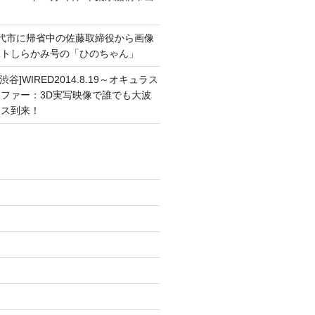
能代市に帰省中の佐藤取締役から画像
ートしらかみ号の「ひのちゃん」
渋谷]WIRED2014.8.19～オキュラス
ファー：3D実写映像で誰でも大波
ンス到来！