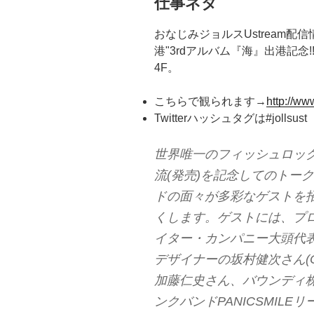
仕事ネタ
おなじみジョルスUstream配信
港"3rdアルバム『海』出港記念!
4F。
こちらで観られます→
http://ww
Twitterハッシュタグは#jollsust
世界唯一のフィッシュロック
流(発売)を記念してのトー
ドの面々が多彩なゲストを
くします。ゲストには、プ
イター・カンパニー大頭代表
デザイナーの坂村健次さん(C
加藤仁史さん、バウンディ
ンクバンドPANICSMIL