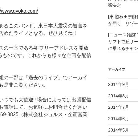
張決定
://www.gyoko.com/
[東北]秋田県
が届く、リゾ
あるこのバンド、東日本大震災の被害を
含めたライブとなる。ぜひ見てね！
[ニュース雑感][
リフトで丘サー
スの一室である4Fフリーアドレスを開放
に乗れるチャ
いするものです。これからも様々な企画を配信
アーカイブ
組の一部は「過去のライブ」でアーカイ
2014年9月
も是非ご覧ください。
2014年8月
つでも大歓迎!! 場合によっては出張配信
お電話にて、お気軽にお問合せください
2014年7月
5469-8825（株式会社ジョルス・企画営業
2014年6月
2014年5月