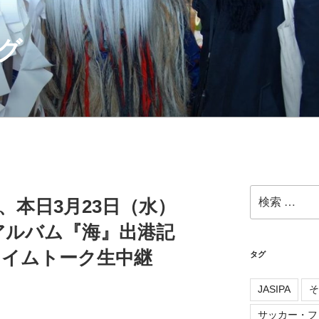
グ
検
配信、本日3月23日（水）
索:
rdアルバム『海』出港記
タイムトーク生中継
タグ
JASIPA
そ
サッカー・フ