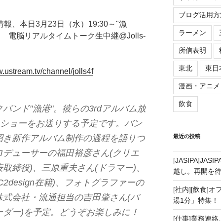
ブログ活用方
情報、本日3月23日（水）19:30～"漁
ラーメン
! 電脳リアルタイムトーク生中継@Jolls-
所信表明
東北
東日
w.ustream.tv/channel/jolls4f
漫画・アニメ
飲食
バンド"漁港"。彼らの3rdアルバム放
クショーをお送りする予定です。バン
招き新作アルバム制作の過程を語りつ
最近の投稿
ロデューサーの福田裕彦さん(クリエ
[JASIPA]J
取締役)、三原重夫さん(ドラマー)、
越し。再開を
2design在籍)、フォトグラファーの
[社内][飲食]
株式会社・流通担当の吉田肇さん(パ
湯1分」特集！
Eリーダー)を予定。どうぞお楽しみに！
[仕事]業務連絡