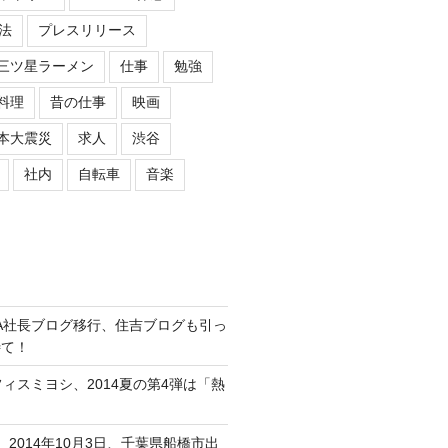
法
プレスリリース
三ツ星ラーメン
仕事
勉強
料理
昔の仕事
映画
本大震災
求人
渋谷
社内
自転車
音楽
ASIPA社長ブログ移行、住吉ブログも引っ
待て！
オフィスミヨシ、2014夏の第4弾は「熱
、2014年10月3日、千葉県船橋市出