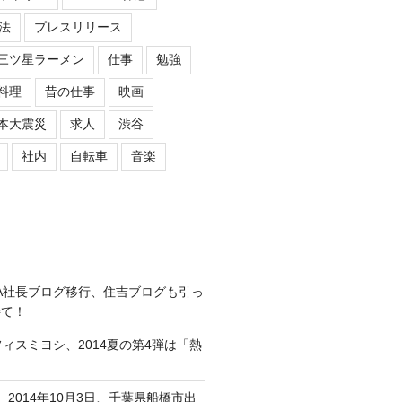
法
プレスリリース
三ツ星ラーメン
仕事
勉強
料理
昔の仕事
映画
本大震災
求人
渋谷
社内
自転車
音楽
ASIPA社長ブログ移行、住吉ブログも引っ
待て！
オフィスミヨシ、2014夏の第4弾は「熱
、2014年10月3日、千葉県船橋市出