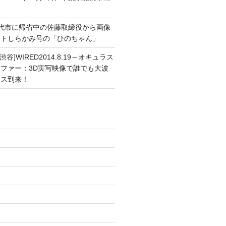
能代市に帰省中の佐藤取締役から画像
ートしらかみ号の「ひのちゃん」
渋谷]WIRED2014.8.19～オキュラス
ファー：3D実写映像で誰でも大波
ンス到来！