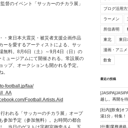
総監督のイベント「サッカーのチカラ展」
ブログ活用方
ラーメン
所信表明
・・東日本大震災・被災者支援企画作品
東北
東日
カーを愛するアーティストによる、サッ
漫画・アニメ
無料。8月6日（土）～9月4日（日）の
ーミュージアムにて開催される。常設展の
飲食
ョップ、オークションも開かれる予定。
ね。
最近の投稿
to-football.jp/faa/
all_AA
[JASIPA]J
越し。再開を
cebook.com/Football.Artists.Aid
[社内][飲食]
時に行われる「サッカーのチカラ展」オープ
湯1分」特集！
も参加予定（参加無料）。お時間の都合
[仕事]業務連絡
！ 当日のゲストは宇都宮徹壱さん、五