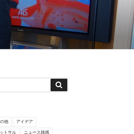
検
索
の他
アイデア
ットサル
ニュース雑感