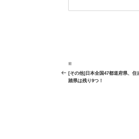
投
前
過
稿
去
[その他]日本全国47都道府県、住
の
踏県は残り9つ！
ナ
投
ビ
稿
ゲ
ー
シ