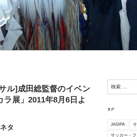
グ
検
サル]成田総監督のイベン
索:
ラ展」2011年8月6日よ
タグ
JASIPA
そ
ルネタ
サッカー・フ