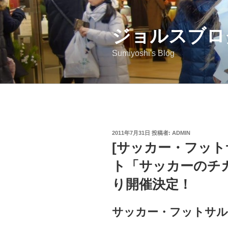
コ
ン
ジョルスブロ
テ
ン
Sumiyoshi's Blog
ツ
へ
ス
キ
ッ
プ
投
2011年7月31日
投稿者:
ADMIN
稿
[サッカー・フット
日:
ト「サッカーのチカ
り開催決定！
サッカー・フットサ