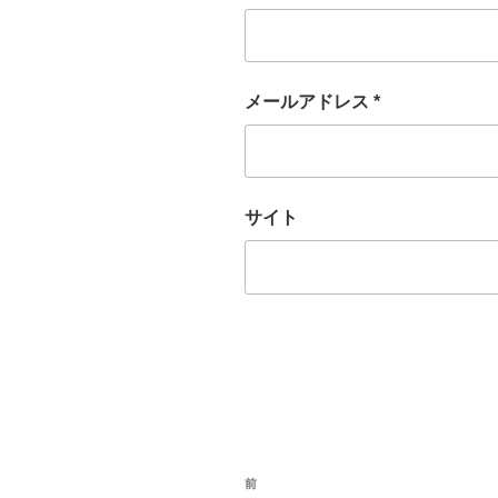
メールアドレス
*
サイト
投
前
過