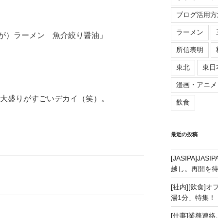
ブログ活用方
ラーメン
が）ラーメン 魚介絞り醤油」
所信表明
東北
東日
漫画・アニメ
大盛りがすごいデカイ（笑）。
飲食
最近の投稿
[JASIPA]J
越し。再開を
[社内][飲食]
湯1分」特集！
[仕事]業務連絡