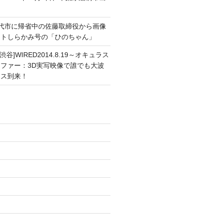
能代市に帰省中の佐藤取締役から画像
ートしらかみ号の「ひのちゃん」
渋谷]WIRED2014.8.19～オキュラス
ファー：3D実写映像で誰でも大波
ンス到来！