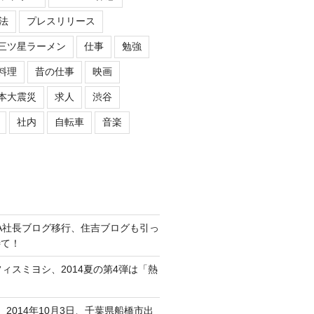
法
プレスリリース
三ツ星ラーメン
仕事
勉強
料理
昔の仕事
映画
本大震災
求人
渋谷
社内
自転車
音楽
ASIPA社長ブログ移行、住吉ブログも引っ
待て！
オフィスミヨシ、2014夏の第4弾は「熱
、2014年10月3日、千葉県船橋市出