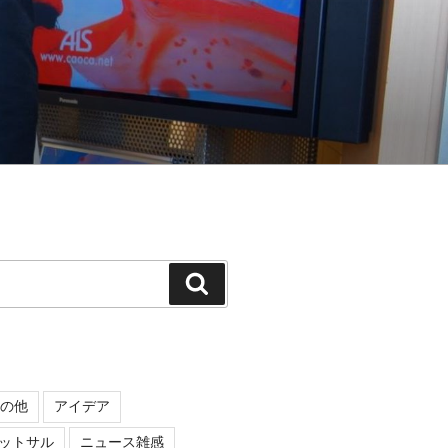
検
索
の他
アイデア
ットサル
ニュース雑感