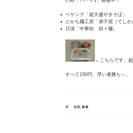
の秋・パート1」開催中！
ペヤング「超大盛やきそば」
とかち麺工房「弟子屈（てしか
日清「中華街 担々麺」
←こちらです。超
すべて150円、早い者勝ち～。
タ
社内
,
飲食
グ