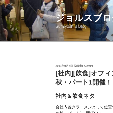
コ
ン
ジョルスブロ
テ
ン
Sumiyoshi's Blog
ツ
へ
ス
キ
ッ
プ
投
2011年9月7日
投稿者:
ADMIN
稿
[社内][飲食]オフ
日:
秋・パート1開催！
社内＆飲食ネタ
会社内置きラーメンとして位置