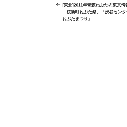
稿
去
[東北]2011年青森ねぶた@東京情
の
「桜新町ねぶた祭」「渋谷センタ
ナ
投
ねぶたまつり」
ビ
稿
ゲ
ー
シ
ョ
ン