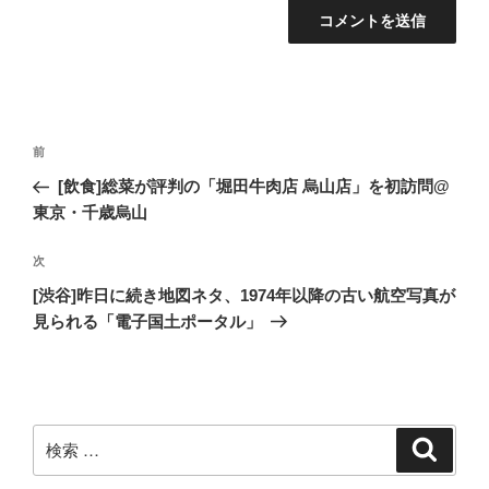
投
過
前
稿
去
[飲食]総菜が評判の「堀田牛肉店 烏山店」を初訪問@
ナ
の
東京・千歳烏山
ビ
投
稿
ゲ
次
次
の
ー
[渋谷]昨日に続き地図ネタ、1974年以降の古い航空写真が
投
見られる「電子国土ポータル」
シ
稿
ョ
ン
検
検
索
索: