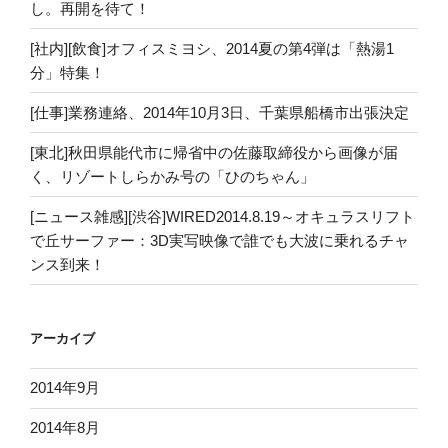
し。再開を待て！
[社内][飲食]オフィスミヨシ、2014夏の第4弾は「熱湯1
分」特集！
[仕事]業務連絡、2014年10月3日、千葉県船橋市出張決定
[東北]秋田県能代市に帰省中の佐藤取締役から画像が届
く、リゾートしらかみ号の「ひのちゃん」
[ニュース雑感][渋谷]WIRED2014.8.19～オキュラスリフト
で丘サーファー：3D実写映像で誰でも大波に乗れるチャ
ンス到来！
アーカイブ
2014年9月
2014年8月