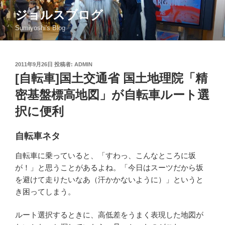
コ
ジョルスブログ
ン
Sumiyoshi's Blog
テ
ン
ツ
投
2011年9月26日
投稿者:
ADMIN
へ
稿
[自転車]国土交通省 国土地理院「精
ス
日:
キ
密基盤標高地図」が自転車ルート選
ッ
択に便利
プ
自転車ネタ
自転車に乗っていると、「すわっ、こんなところに坂
が！」と思うことがあるよね。「今日はスーツだから坂
を避けて走りたいなあ（汗かかないように）」というと
き困ってしまう。
ルート選択するときに、高低差をうまく表現した地図が