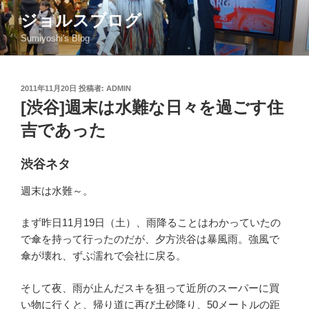
コ
ジョルスブログ
ン
Sumiyoshi's Blog
テ
ン
ツ
投
2011年11月20日
投稿者:
ADMIN
へ
稿
[渋谷]週末は水難な日々を過ごす住
ス
日:
キ
吉であった
ッ
プ
渋谷ネタ
週末は水難～。
まず昨日11月19日（土）、雨降ることはわかっていたの
で傘を持って行ったのだが、夕方渋谷は暴風雨。強風で
傘が壊れ、ずぶ濡れで会社に戻る。
そして夜、雨が止んだスキを狙って近所のスーパーに買
い物に行くと、帰り道に再び土砂降り、50メートルの距