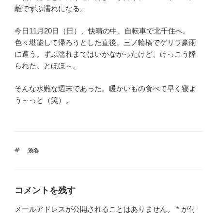
離でずぶ濡れになる。
今日11月20日（日）、快晴の中、自転車で北千住へ。
色々堪能して帰ろうとした直後、三ノ輪橋でゲリラ豪雨
に遭う。ずぶ濡れまではいかなかったけど、けっこう降
られた。とほほ～。
そんな水難な週末であった。暖かいもの食べて早く寝よ
う～っと（笑）。
タ
渋谷
グ
コメントを残す
メールアドレスが公開されることはありません。
*
が付