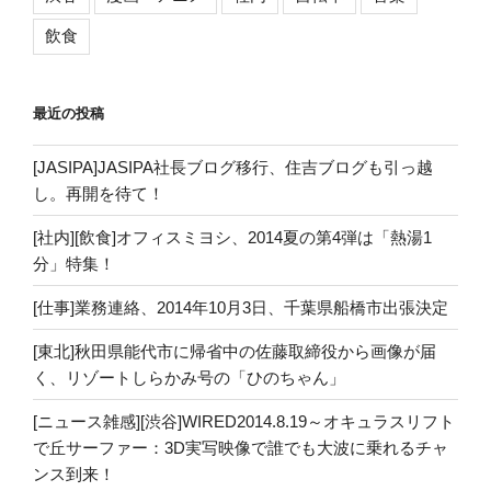
飲食
最近の投稿
[JASIPA]JASIPA社長ブログ移行、住吉ブログも引っ越
し。再開を待て！
[社内][飲食]オフィスミヨシ、2014夏の第4弾は「熱湯1
分」特集！
[仕事]業務連絡、2014年10月3日、千葉県船橋市出張決定
[東北]秋田県能代市に帰省中の佐藤取締役から画像が届
く、リゾートしらかみ号の「ひのちゃん」
[ニュース雑感][渋谷]WIRED2014.8.19～オキュラスリフト
で丘サーファー：3D実写映像で誰でも大波に乗れるチャ
ンス到来！