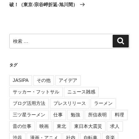
投
破！（東京-宗谷岬折返-旭川間）
シ
稿
ョ
ン
検
検
索
索:
タグ
JASIPA
その他
アイデア
サッカー・フットサル
ニュース雑感
ブログ活用方法
プレスリリース
ラーメン
三ツ星ラーメン
仕事
勉強
所信表明
料理
昔の仕事
映画
東北
東日本大震災
求人
渋谷
漫画・アニメ
社内
自転車
音楽