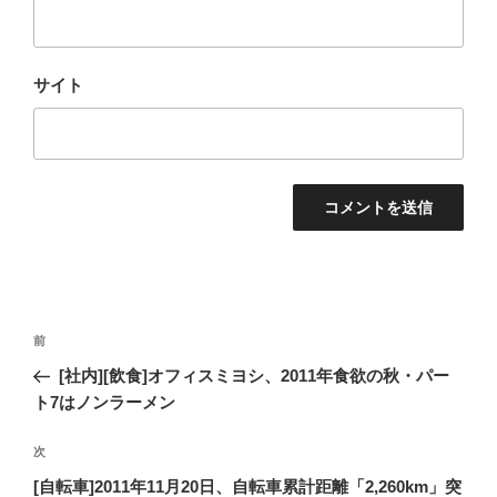
サイト
投
過
前
稿
去
[社内][飲食]オフィスミヨシ、2011年食欲の秋・パー
ナ
の
ト7はノンラーメン
ビ
投
稿
ゲ
次
次
の
ー
[自転車]2011年11月20日、自転車累計距離「2,260km」突