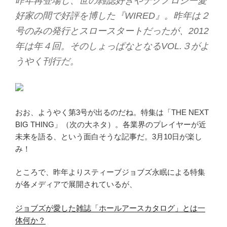
昨年再登場し、世の雑誌好きやテクノロジー愛
好家の間で好評を博した『WIRED』。昨年は２
号のみの発行とスロースタートだったが、2012
年は年４回。そのしょっぱなとなるVOL.３がよ
うやく刊行だ。
おお、ようやく第3号が出るのだね。特集は「THE NEXT
BIG THING」（次の大ネタ）。各業界のプレイヤーが近
未来を語る、という面白そうな記事だ。3月10日が楽し
み！
ところで、昨年よりスティーブジョブズ永眠による特集
が各メディアで展開されているが、
ジョブズが愛した雑誌「ホールアースカタログ」とは一
体何か？