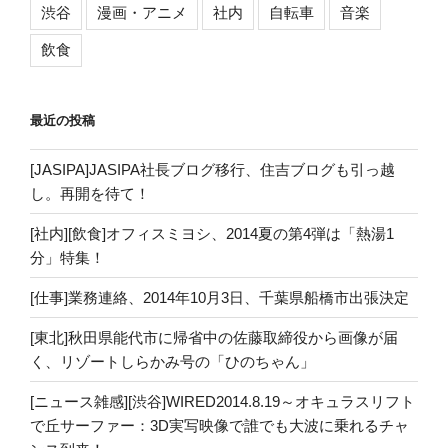
渋谷
漫画・アニメ
社内
自転車
音楽
飲食
最近の投稿
[JASIPA]JASIPA社長ブログ移行、住吉ブログも引っ越
し。再開を待て！
[社内][飲食]オフィスミヨシ、2014夏の第4弾は「熱湯1
分」特集！
[仕事]業務連絡、2014年10月3日、千葉県船橋市出張決定
[東北]秋田県能代市に帰省中の佐藤取締役から画像が届
く、リゾートしらかみ号の「ひのちゃん」
[ニュース雑感][渋谷]WIRED2014.8.19～オキュラスリフト
で丘サーファー：3D実写映像で誰でも大波に乗れるチャ