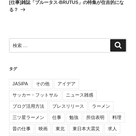
の
ー
[仕事]雑誌「ブルータス-BRUTUS」の特集が住吉的にな
投
る？
シ
稿
ョ
ン
検
検
索
索:
タグ
JASIPA
その他
アイデア
サッカー・フットサル
ニュース雑感
ブログ活用方法
プレスリリース
ラーメン
三ツ星ラーメン
仕事
勉強
所信表明
料理
昔の仕事
映画
東北
東日本大震災
求人