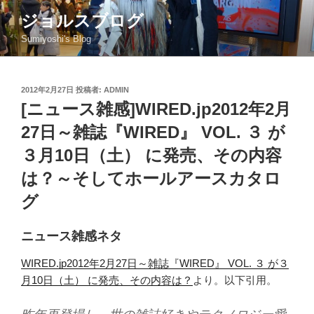
コ
ジョルスブログ
ン
Sumiyoshi's Blog
テ
ン
ツ
投
2012年2月27日
投稿者:
ADMIN
へ
稿
[ニュース雑感]WIRED.jp2012年2月
ス
日:
キ
27日～雑誌『WIRED』 VOL. ３ が
ッ
３月10日（土） に発売、その内容
プ
は？～そしてホールアースカタロ
グ
ニュース雑感ネタ
WIRED.jp2012年2月27日～雑誌『WIRED』 VOL. ３ が３
月10日（土） に発売、その内容は？
より。以下引用。