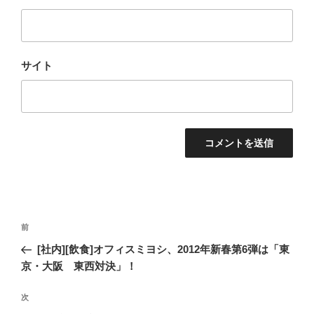
サイト
投
過
前
稿
去
[社内][飲食]オフィスミヨシ、2012年新春第6弾は「東
ナ
の
京・大阪 東西対決」！
ビ
投
稿
ゲ
次
次