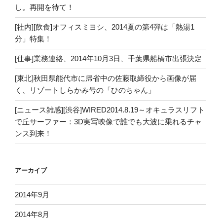
し。再開を待て！
[社内][飲食]オフィスミヨシ、2014夏の第4弾は「熱湯1
分」特集！
[仕事]業務連絡、2014年10月3日、千葉県船橋市出張決定
[東北]秋田県能代市に帰省中の佐藤取締役から画像が届
く、リゾートしらかみ号の「ひのちゃん」
[ニュース雑感][渋谷]WIRED2014.8.19～オキュラスリフト
で丘サーファー：3D実写映像で誰でも大波に乗れるチャ
ンス到来！
アーカイブ
2014年9月
2014年8月