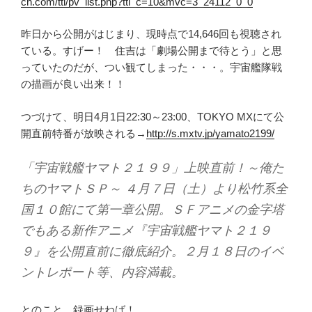
ch.com/ttl/pv_list.php?ttl_c=10&mvc=3_24112_0_0
昨日から公開がはじまり、現時点で14,646回も視聴され
ている。すげー！ 住吉は「劇場公開まで待とう」と思
っていたのだが、つい観てしまった・・・。宇宙艦隊戦
の描画が良い出来！！
つづけて、明日4月1日22:30～23:00、TOKYO MXにて公
開直前特番が放映される→
http://s.mxtv.jp/yamato2199/
「宇宙戦艦ヤマト２１９９」上映直前！～俺た
ちのヤマトＳＰ～ ４月７日（土）より松竹系全
国１０館にて第一章公開。ＳＦアニメの金字塔
でもある新作アニメ『宇宙戦艦ヤマト２１９
９』を公開直前に徹底紹介。２月１８日のイベ
ントレポート等、内容満載。
とのこと。録画せねば！