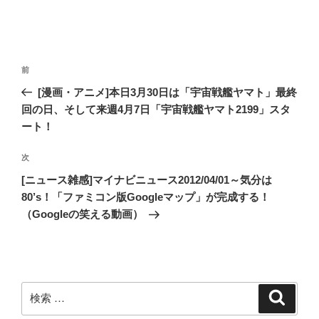
投
過
前
稿
去
[漫画・アニメ]本日3月30日は「宇宙戦艦ヤマト」最終
ナ
の
回の日、そして来週4月7日「宇宙戦艦ヤマト2199」スタ
ビ
投
ート！
稿
ゲ
次
次
ー
の
[ニュース雑感]マイナビニュース2012/04/01～気分は
シ
投
80’s！「ファミコン版Googleマップ」が完成する！
ョ
稿
（Googleの笑える動画）
ン
検
検
索
索: