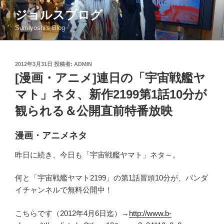
コ
ジョルスブログ
ン
Sumiyoshi's Blog
テ
ン
ツ
投
2012年3月31日
投稿者:
ADMIN
へ
稿
[漫画・アニメ]連日の「宇宙戦艦ヤ
ス
日:
キ
マト」ネタ、新作2199第1話10分が
ッ
観られる＆公開直前特番放映
プ
漫画・アニメネタ
昨日に続き、今日も「宇宙戦艦ヤマト」ネタ～。
何と「宇宙戦艦ヤマト2199」の第1話冒頭10分が、バンダ
イチャンネルで無料公開中！
こちらです（2012年4月6日迄）→
http://www.b-