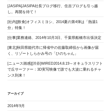
[JASIPA]JASIPA社長ブログ移行、住吉ブログも引っ越
し。再開を待て！
[社内][飲食]オフィスミヨシ、2014夏の第4弾は「熱湯1
分」特集！
[仕事]業務連絡、2014年10月3日、千葉県船橋市出張決定
[東北]秋田県能代市に帰省中の佐藤取締役から画像が届
く、リゾートしらかみ号の「ひのちゃん」
[ニュース雑感][渋谷]WIRED2014.8.19～オキュラスリフト
で丘サーファー：3D実写映像で誰でも大波に乗れるチャ
ンス到来！
アーカイブ
2014年9月