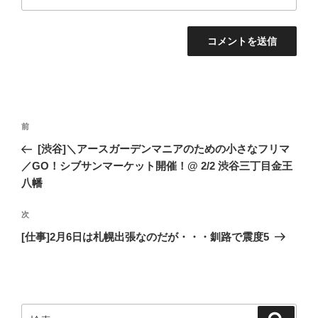
投
過
前
稿
去
[渋谷]＼アースガーデンマニアのための小さなフリマ
ナ
の
／GO！シブサンマーケット開催！@ 2/2 渋谷三丁目金王
ビ
投
八幡
稿
ゲ
次
次
ー
の
[仕事]2月6日は札幌出張なのだが・・・釧路で震度5
シ
投
ョ
稿
ン
検
検