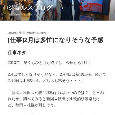
コ
ジョルスブログ
ン
Sumiyoshi's Blog
テ
ン
ツ
投
2013年2月1日
投稿者:
ADMIN
へ
稿
[仕事]2月は多忙になりそうな予感
ス
日:
キ
ッ
仕事ネタ
プ
2013年、早くもひと月が終了し、今日から2月！
2月は忙しくなりそうだな～。2月4日は新潟出張、続けて
2月6日は札幌出張。どちらも寒そう・・・。
「新潟→秋田→札幌に移動すればいいのでは？」と言わ
れたが、調べてみると新潟→秋田は比較的移動楽だけ
ど、秋田→札幌が難しそう。