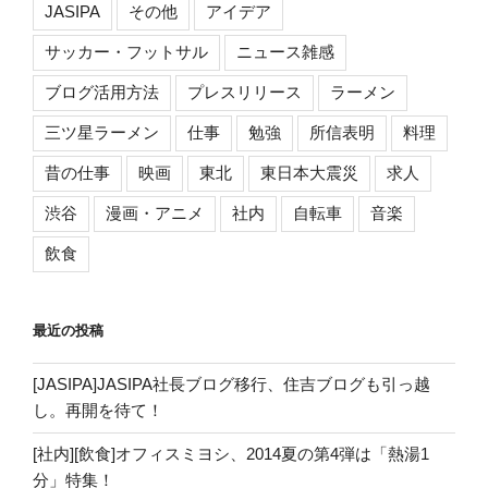
JASIPA
その他
アイデア
サッカー・フットサル
ニュース雑感
ブログ活用方法
プレスリリース
ラーメン
三ツ星ラーメン
仕事
勉強
所信表明
料理
昔の仕事
映画
東北
東日本大震災
求人
渋谷
漫画・アニメ
社内
自転車
音楽
飲食
最近の投稿
[JASIPA]JASIPA社長ブログ移行、住吉ブログも引っ越
し。再開を待て！
[社内][飲食]オフィスミヨシ、2014夏の第4弾は「熱湯1
分」特集！