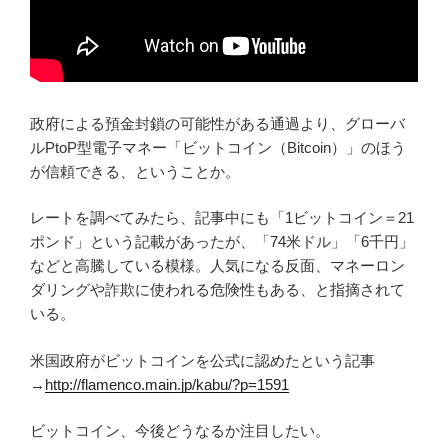
政府による預金封鎖の可能性がある通過より、グローバ
ルPtoP型電子マネー「ビットコイン（Bitcoin）」のほう
が信頼できる、ということか。
レートを調べてみたら、記事中にも「1ビットコイン＝21
ポンド」という記載があったが、「74米ドル」「6千円」
などと高騰している模様。人気になる反面、マネーロン
ダリングや詐欺に使われる危険性もある、と指摘されて
いる。
米国政府がビットコインを公式に認めたという記事
→
http://flamenco.main.jp/kabu/?p=1591
ビットコイン、今後どうなるか注目したい。