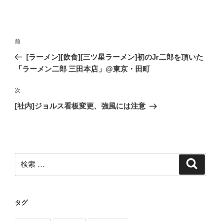
投
過
前
稿
去
[ラーメン][飲食][三ツ星ラーメン]初のJr二郎を頂いた
ナ
の
「ラーメン二郎 三田本店」@東京・田町
ビ
投
稿
ゲ
次
次
の
ー
[社内]ジョルス看板変更、強風には注意
投
シ
稿
ョ
ン
検
検
索
索:
タグ