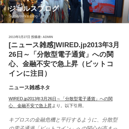
コ
ジョルスブログ
ン
Sumiyoshi's Blog
テ
ン
ツ
投
2013年3月27日
投稿者:
ADMIN
へ
稿
[ニュース雑感]WIRED.jp2013年3月
ス
日:
キ
26日～「分散型電子通貨」への関
ッ
心、金融不安で急上昇（ビットコ
プ
インに注目）
ニュース雑感ネタ
WIRED.jp2013年3月26日～「分散型電子通貨」への関
心、金融不安で急上昇
より。以下引用。
キプロスの金融危機と平行するように、分散型
の電子通過「ビットコイン」への関心が高まっ