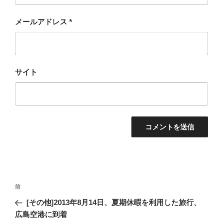
メールアドレス
*
サイト
投
過
前
稿
去
[その他]2013年8月14日、夏期休暇を利用した旅行、
ナ
の
広島空港に到着