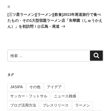
ビ
投
稿
ゲ
次
次
の
ー
[三ツ星ラーメン][ラーメン][飲食]2013年尾道旅行で食べ
投
たもの・その1大型宿題ラーメン店「朱華園（しゅうかえ
シ
稿
ん）」を初訪問！@広島・尾道
ョ
ン
検
検
索
索:
タグ
JASIPA
その他
アイデア
サッカー・フットサル
ニュース雑感
ブログ活用方法
プレスリリース
ラーメン