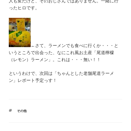
人も変だけど、そのおじさんではありません。一緒に行
ったヒロです。
←さて、ラーメンでも食べに行くか・・・と
いうところで出会った、なにこれ風お土産「尾道檸檬
（レモン）ラーメン」。これは・・・無い！！
というわけで、次回は「ちゃんとした老舗尾道ラーメ
ン」レポート予定っす！
タ
その他
グ