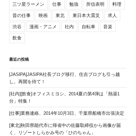
三ツ星ラーメン
仕事
勉強
所信表明
料理
昔の仕事
映画
東北
東日本大震災
求人
渋谷
漫画・アニメ
社内
自転車
音楽
飲食
最近の投稿
[JASIPA]JASIPA社長ブログ移行、住吉ブログも引っ越
し。再開を待て！
[社内][飲食]オフィスミヨシ、2014夏の第4弾は「熱湯1
分」特集！
[仕事]業務連絡、2014年10月3日、千葉県船橋市出張決定
[東北]秋田県能代市に帰省中の佐藤取締役から画像が届
く、リゾートしらかみ号の「ひのちゃん」