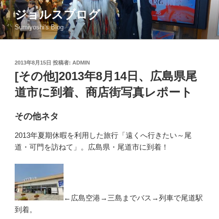
コ
ジョルスブログ
ン
Sumiyoshi's Blog
テ
ン
ツ
投
2013年8月15日
投稿者:
ADMIN
へ
稿
[その他]2013年8月14日、広島県尾
ス
日:
キ
道市に到着、商店街写真レポート
ッ
プ
その他ネタ
2013年夏期休暇を利用した旅行「遠くへ行きたい～尾
道・可門を訪ねて」。広島県・尾道市に到着！
←広島空港→三島までバス→列車で尾道駅
到着。