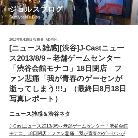
コ
ジョルスブログ
ン
Sumiyoshi's Blog
テ
ン
ツ
投
2013年8月25日
投稿者:
ADMIN
へ
稿
[ニュース雑感][渋谷]J-Castニュー
ス
日:
キ
ス2013/8/9～老舗ゲームセンター
ッ
「渋谷会館モナコ」18日閉店 フ
プ
ァン悲痛「我が青春のゲーセンが
逝ってしまう!!!」（最終日8月18日
写真レポート）
ニュース雑感＆渋谷ネタ
J-Castニュース2013/8/9～老舗ゲームセンター「渋谷会館
モナコ」18日閉店 ファン悲痛「我が青春のゲーセンが