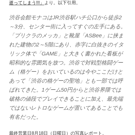
逝ってしまう!!!」
より。以下引用。
渋谷会館モナコはJR渋谷駅ハチ公口から徒歩2
～3分、センター街に入ってすぐの左手にある。
「プリクラのメッカ」と靴屋「ASBee」に挟ま
れた建物の2～5階にあり、赤字に白抜きのイタ
リック体で「GAME」と大きく書かれた看板が
昭和的な雰囲気を放つ。渋谷で対戦型格闘ゲー
ム（格ゲー）をおいているのは今やここだけと
あって「渋谷の格ゲーの聖地」とも一部では呼
ばれてきた。1ゲーム50円からと渋谷界隈では
破格の値段でプレイできることに加え、最先端
ではないレトロなゲームが置いてあることでも
有名だった。
最終営業日8月18日（日曜日）の写真レポート。