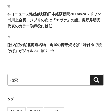
投
過
前
稿
去
[ニュース雑感][映画]日本経済新聞2013/8/24～ドワン
ナ
の
ゴ川上会長、ジブリの次は「エヴァ」の謎。庵野秀明氏
ビ
投
代表のカラー取締役に就任
稿
ゲ
次
次
ー
の
[社内][飲食]北海道名物、角屋の携帯焼そば「味付ゆで焼
シ
投
そば」がジョルスに届く
ョ
稿
ン
検
検
索
索:
タグ