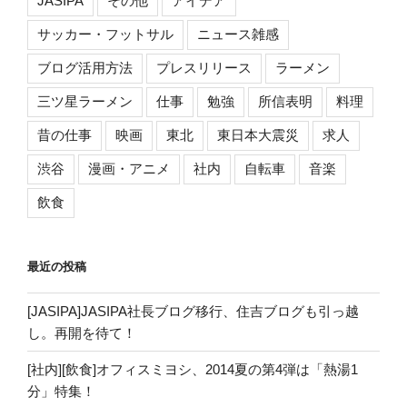
JASIPA
その他
アイデア
サッカー・フットサル
ニュース雑感
ブログ活用方法
プレスリリース
ラーメン
三ツ星ラーメン
仕事
勉強
所信表明
料理
昔の仕事
映画
東北
東日本大震災
求人
渋谷
漫画・アニメ
社内
自転車
音楽
飲食
最近の投稿
[JASIPA]JASIPA社長ブログ移行、住吉ブログも引っ越
し。再開を待て！
[社内][飲食]オフィスミヨシ、2014夏の第4弾は「熱湯1
分」特集！