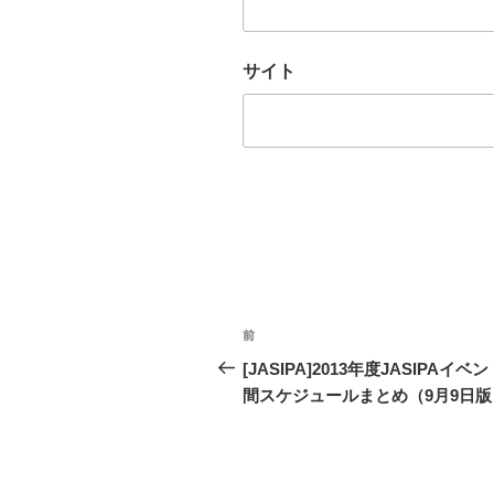
サイト
投
前
過
稿
去
[JASIPA]2013年度JASIPAイベ
の
間スケジュールまとめ（9月9日版
ナ
投
ビ
稿
ゲ