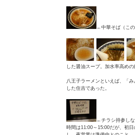
←中華そば（この
した醤油スープ。加水率高めの
八王子ラーメンといえば、「み
した住吉であった。
←チラシ持参しな
時間は11:00～15:00だが、
し。夜営業は準備中とのこと。