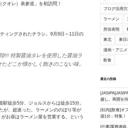
e（クオレ）表参道」を初訪問！
ブログ活用方
ラーメン
所信表明
ティングされたチラシ。9月9日～11日の
東北
東日
漫画・アニメ
陸!!! 特製醤油タレを使用した醤油ラ
飲食
せたどこか懐かしく飽きのこない味。
最近の投稿
[JASIPA]J
越し。再開を
道駅徒歩5分、ジョルスからは徒歩15分。
たが、超迷った。ラーメンののぼり等が
[社内][飲食]
湯1分」特集！
re」がお昼はラーメン屋を営業する、という
[仕事]業務連絡