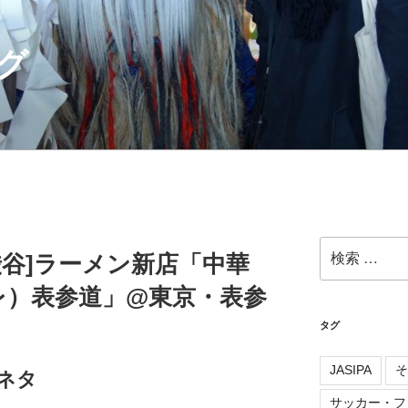
グ
検
[渋谷]ラーメン新店「中華
索:
オレ）表参道」@東京・表参
タグ
JASIPA
そ
ネタ
サッカー・フ