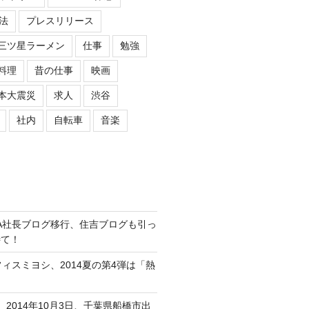
法
プレスリリース
三ツ星ラーメン
仕事
勉強
料理
昔の仕事
映画
本大震災
求人
渋谷
社内
自転車
音楽
ASIPA社長ブログ移行、住吉ブログも引っ
待て！
オフィスミヨシ、2014夏の第4弾は「熱
、2014年10月3日、千葉県船橋市出