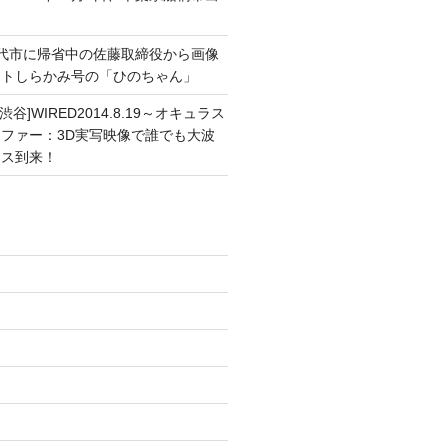
能代市に帰省中の佐藤取締役から画像
ートしらかみ号の「ひのちゃん」
渋谷]WIRED2014.8.19～オキュラス
ファー：3D実写映像で誰でも大波
ンス到来！