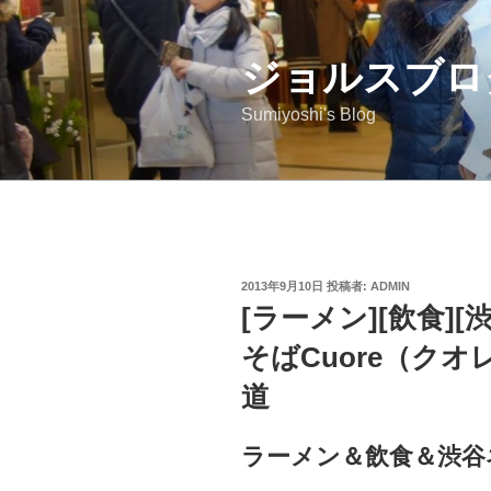
コ
ン
ジョルスブロ
テ
ン
Sumiyoshi's Blog
ツ
へ
ス
キ
ッ
プ
投
2013年9月10日
投稿者:
ADMIN
稿
[ラーメン][飲食]
日:
そばCuore（ク
道
ラーメン＆飲食＆渋谷