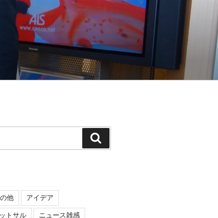
検
索
の他
アイデア
ットサル
ニュース雑感