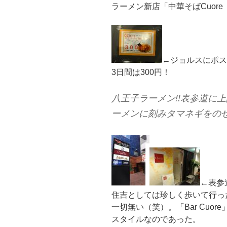
ラーメン新店「中華そばCuor
←ジョルスにポス
3日間は300円！
八王子ラーメン!!表参道に上
ーメンに刻みタマネギをの
←表参
住吉としては珍しく歩いて行っ
一切無い（笑）。「Bar Cuo
スタイルなのであった。