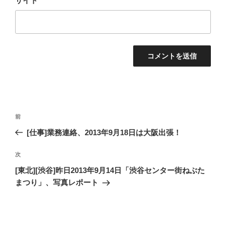
サイト
投
過
前
稿
去
[仕事]業務連絡、2013年9月18日は大阪出張！
ナ
の
ビ
投
次
次
稿
ゲ
の
[東北][渋谷]昨日2013年9月14日「渋谷センター街ねぶた
投
ー
まつり」、写真レポート
稿
シ
ョ
ン