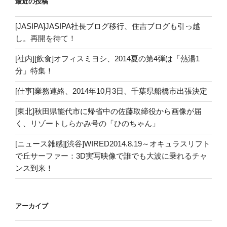
最近の投稿
[JASIPA]JASIPA社長ブログ移行、住吉ブログも引っ越
し。再開を待て！
[社内][飲食]オフィスミヨシ、2014夏の第4弾は「熱湯1
分」特集！
[仕事]業務連絡、2014年10月3日、千葉県船橋市出張決定
[東北]秋田県能代市に帰省中の佐藤取締役から画像が届
く、リゾートしらかみ号の「ひのちゃん」
[ニュース雑感][渋谷]WIRED2014.8.19～オキュラスリフト
で丘サーファー：3D実写映像で誰でも大波に乗れるチャ
ンス到来！
アーカイブ