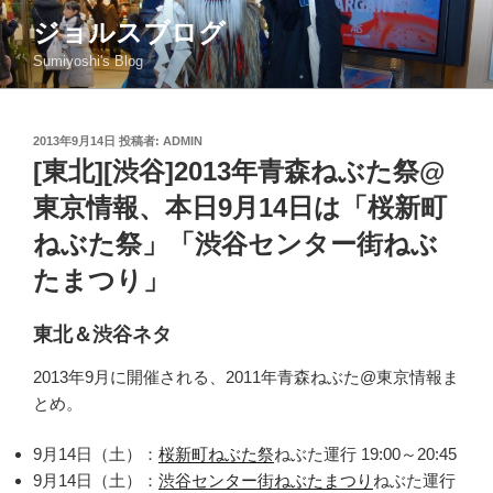
コ
ジョルスブログ
ン
Sumiyoshi's Blog
テ
ン
ツ
投
2013年9月14日
投稿者:
ADMIN
へ
稿
[東北][渋谷]2013年青森ねぶた祭@
ス
日:
キ
東京情報、本日9月14日は「桜新町
ッ
ねぶた祭」「渋谷センター街ねぶ
プ
たまつり」
東北＆渋谷ネタ
2013年9月に開催される、2011年青森ねぶた@東京情報ま
とめ。
9月14日（土）：
桜新町ねぶた祭
ねぶた運行 19:00～20:45
9月14日（土）：
渋谷センター街ねぶたまつり
ねぶた運行