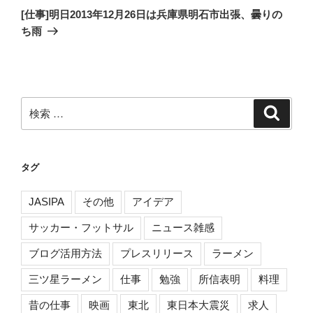
の
ー
[仕事]明日2013年12月26日は兵庫県明石市出張、曇りの
投
ち雨
シ
稿
ョ
ン
検
検
索
索:
タグ
JASIPA
その他
アイデア
サッカー・フットサル
ニュース雑感
ブログ活用方法
プレスリリース
ラーメン
三ツ星ラーメン
仕事
勉強
所信表明
料理
昔の仕事
映画
東北
東日本大震災
求人