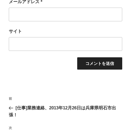
メールアドレス
*
サイト
投
過
前
稿
去
[仕事]業務連絡、2013年12月26日は兵庫県明石市出
ナ
の
張！
ビ
投
稿
ゲ
次
次