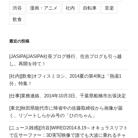
渋谷
漫画・アニメ
社内
自転車
音楽
飲食
最近の投稿
[JASIPA]JASIPA社長ブログ移行、住吉ブログも引っ越
し。再開を待て！
[社内][飲食]オフィスミヨシ、2014夏の第4弾は「熱湯1
分」特集！
[仕事]業務連絡、2014年10月3日、千葉県船橋市出張決定
[東北]秋田県能代市に帰省中の佐藤取締役から画像が届
く、リゾートしらかみ号の「ひのちゃん」
[ニュース雑感][渋谷]WIRED2014.8.19～オキュラスリフト
で丘サーファー：3D実写映像で誰でも大波に乗れるチャ