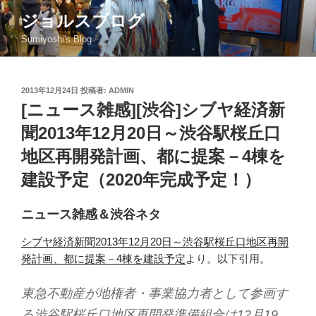
コ
ジョルスブログ
ン
Sumiyoshi's Blog
テ
ン
ツ
投
2013年12月24日
投稿者:
ADMIN
へ
稿
[ニュース雑感][渋谷]シブヤ経済新
ス
日:
キ
聞2013年12月20日～渋谷駅桜丘口
ッ
地区再開発計画、都に提案－4棟を
プ
建設予定（2020年完成予定！）
ニュース雑感＆渋谷ネタ
シブヤ経済新聞2013年12月20日～渋谷駅桜丘口地区再開
発計画、都に提案－4棟を建設予定
より。以下引用。
東急不動産が地権者・事業協力者として参画す
る渋谷駅桜丘口地区再開発準備組合は12月19