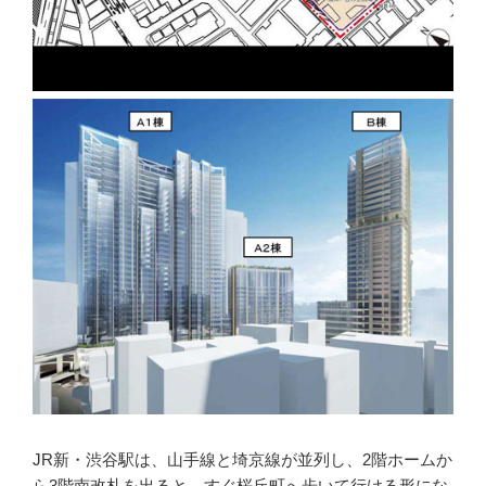
JR新・渋谷駅は、山手線と埼京線が並列し、2階ホームか
ら3階南改札を出ると、すぐ桜丘町へ歩いて行ける形にな