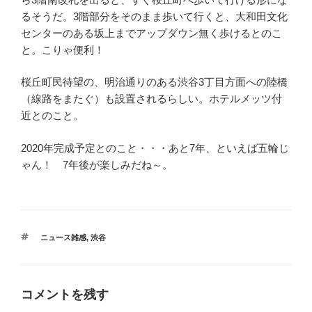
るそうだ。3階部分をそのまま歩いて行くと、大和田文化
センターのある坂上までアップダウン無く歩けるとのこ
と。こりゃ便利！
桜丘町民待望の、明治通りのある渋谷3丁目方面への陸橋
（線路をまたぐ）も設置されるらしい。ホテルメッツ付
近とのこと。
2020年完成予定とのこと・・・あと7年、といえば五輪じ
ゃん！ 7年後が楽しみだね～。
タ
ニュース雑感
,
渋谷
グ
コメントを残す