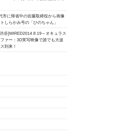
能代市に帰省中の佐藤取締役から画像
ートしらかみ号の「ひのちゃん」
渋谷]WIRED2014.8.19～オキュラス
ファー：3D実写映像で誰でも大波
ンス到来！