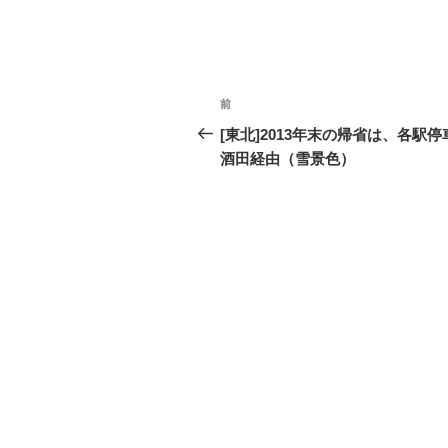
投
前
過
稿
去
[東北]2013年末の帰省は、各駅停
の
酒田経由（雪景色）
ナ
投
ビ
稿
ゲ
ー
シ
ョ
ン