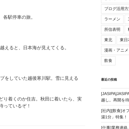
ブログ活用方
省、各駅停車の旅。
ラーメン
所信表明
東北
東日
越えると、日本海が見えてくる。
漫画・アニメ
飲食
プをしていた越後寒川駅。雪に見える
最近の投稿
[JASIPA]J
どり着くのか住吉。秋田に着いたら、実
越し。再開を
待っているぞ！
[社内][飲食]
湯1分」特集！
[仕事]業務連絡