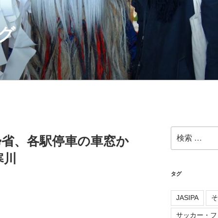
グ
検
の帰省、各駅停車の車窓か
索:
寒川
タグ
JASIPA
そ
サッカー・フ