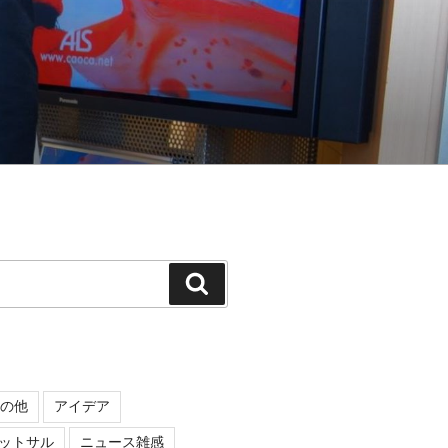
検
索
の他
アイデア
ットサル
ニュース雑感