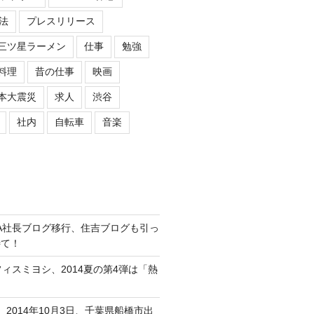
法
プレスリリース
三ツ星ラーメン
仕事
勉強
料理
昔の仕事
映画
本大震災
求人
渋谷
社内
自転車
音楽
ASIPA社長ブログ移行、住吉ブログも引っ
待て！
オフィスミヨシ、2014夏の第4弾は「熱
、2014年10月3日、千葉県船橋市出