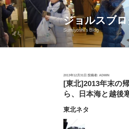
コ
ン
ジョルスブロ
テ
ン
Sumiyoshi's Blog
ツ
へ
ス
キ
ッ
プ
投
2013年12月31日
投稿者:
ADMIN
稿
[東北]2013年末
日:
ら、日本海と越後
東北ネタ