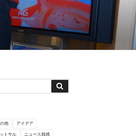
検
索
の他
アイデア
ットサル
ニュース雑感