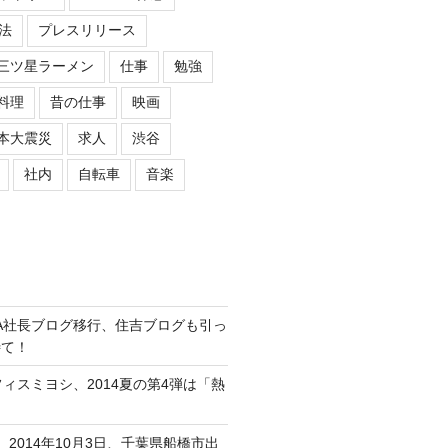
法
プレスリリース
三ツ星ラーメン
仕事
勉強
料理
昔の仕事
映画
本大震災
求人
渋谷
社内
自転車
音楽
ASIPA社長ブログ移行、住吉ブログも引っ
待て！
オフィスミヨシ、2014夏の第4弾は「熱
、2014年10月3日、千葉県船橋市出