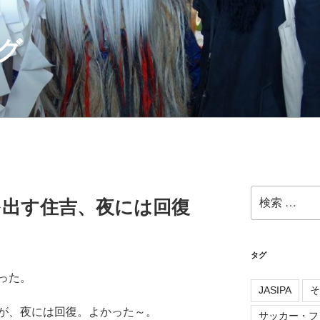
グ
検
を出す住吉、夜には回復
索:
タグ
った。
JASIPA
そ
が、夜には回復。よかった～。
サッカー・フ