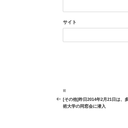
サイト
投
前
過
稿
去
[その他]昨日2014年2月21日は、
の
術大学の同窓会に潜入
ナ
投
ビ
稿