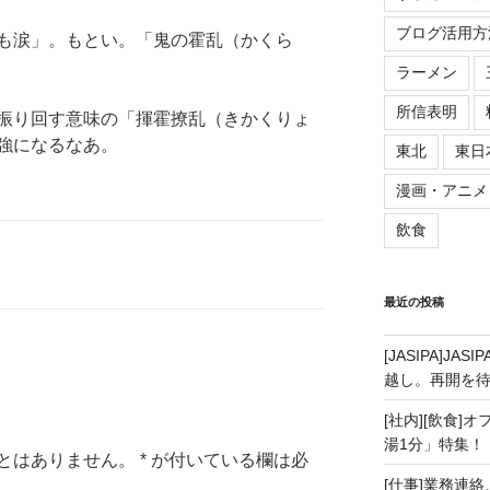
ブログ活用方
も涙」。もとい。「鬼の霍乱（かくら
ラーメン
所信表明
振り回す意味の「揮霍撩乱（きかくりょ
強になるなあ。
東北
東日
漫画・アニメ
飲食
最近の投稿
[JASIPA]J
越し。再開を
[社内][飲食]
湯1分」特集！
とはありません。
*
が付いている欄は必
[仕事]業務連絡