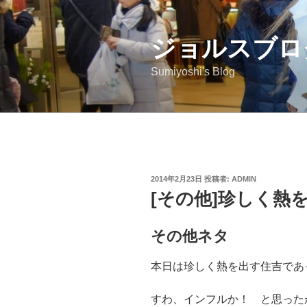
コ
ン
ジョルスブロ
テ
ン
Sumiyoshi's Blog
ツ
へ
ス
キ
ッ
プ
投
2014年2月23日
投稿者:
ADMIN
稿
[その他]珍しく熱
日:
その他ネタ
本日は珍しく熱を出す住吉であ
すわ、インフルか！ と思った