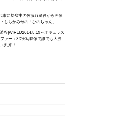
能代市に帰省中の佐藤取締役から画像
ートしらかみ号の「ひのちゃん」
渋谷]WIRED2014.8.19～オキュラス
ファー：3D実写映像で誰でも大波
ンス到来！