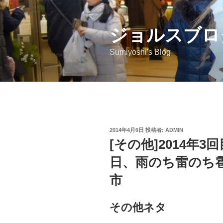
コ
ン
ジョルスブロ
テ
ン
Sumiyoshi's Blog
ツ
へ
ス
キ
ッ
プ
投
2014年4月6日
投稿者:
ADMIN
稿
[その他]2014年
日:
日、雨のち雷のち
市
その他ネタ