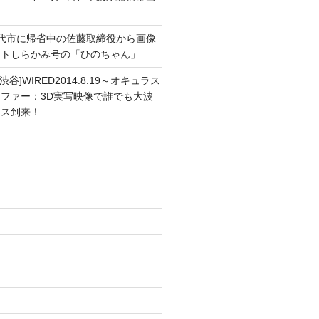
能代市に帰省中の佐藤取締役から画像
ートしらかみ号の「ひのちゃん」
渋谷]WIRED2014.8.19～オキュラス
ファー：3D実写映像で誰でも大波
ンス到来！