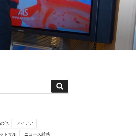
検
索
の他
アイデア
ットサル
ニュース雑感