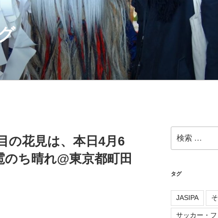
グ
検
3回目の花見は、本日4月6
索:
雹のち晴れ@東京都町田
タグ
JASIPA
そ
サッカー・フ