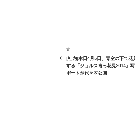
投
前
過
稿
去
[社内]本日4月5日、青空の下で花
の
する「ジョルス青っ花見2014」
ナ
投
ポート@代々木公園
ビ
稿
ゲ
ー
シ
ョ
ン