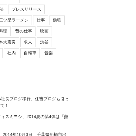
法
プレスリリース
三ツ星ラーメン
仕事
勉強
料理
昔の仕事
映画
本大震災
求人
渋谷
社内
自転車
音楽
ASIPA社長ブログ移行、住吉ブログも引っ
待て！
オフィスミヨシ、2014夏の第4弾は「熱
、2014年10月3日、千葉県船橋市出