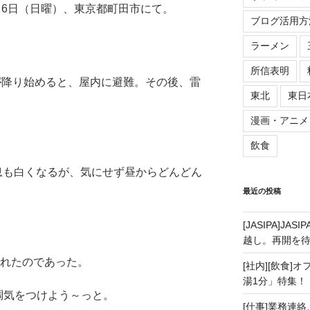
4月6日（日曜）、東京都町田市にて。
ブログ活用方
ラーメン
所信表明
が降り始めると、屋内に避難。その後、雷
東北
東日
漫画・アニメ
飲食
息も白くなるが、気にせず昼からどんどん
最近の投稿
[JASIPA]J
越し。再開を
れたのであった。
[社内][飲食]
湯1分」特集！
調気をつけよう～っと。
[仕事]業務連絡