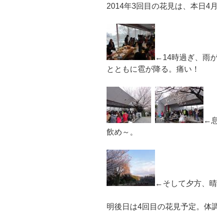
2014年3回目の花見は、本日
←14時過ぎ、雨
とともに雹が降る。痛い！
←
飲め～。
←そして夕方、晴
明後日は4回目の花見予定。体