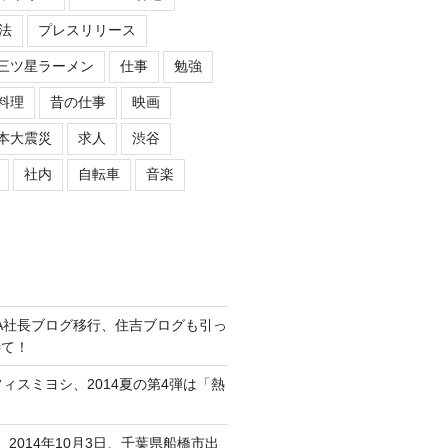
法
プレスリリース
三ツ星ラーメン
仕事
勉強
料理
昔の仕事
映画
本大震災
求人
渋谷
社内
自転車
音楽
ASIPA社長ブログ移行、住吉ブログも引っ
待て！
オフィスミヨシ、2014夏の第4弾は「熱
、2014年10月3日、千葉県船橋市出