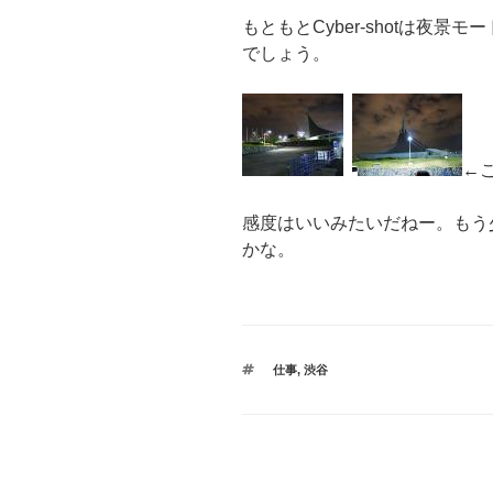
もともとCyber-shotは夜
でしょう。
←
感度はいいみたいだねー。もう
かな。
タ
仕事
,
渋谷
グ