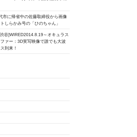
能代市に帰省中の佐藤取締役から画像
ートしらかみ号の「ひのちゃん」
渋谷]WIRED2014.8.19～オキュラス
ファー：3D実写映像で誰でも大波
ンス到来！