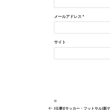
メールアドレス
*
サイト
投
前
過
稿
去
[仕事][サッカー・フットサル]新