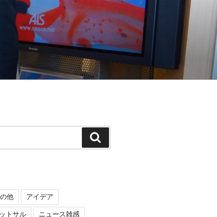
検
索
の他
アイデア
ットサル
ニュース雑感