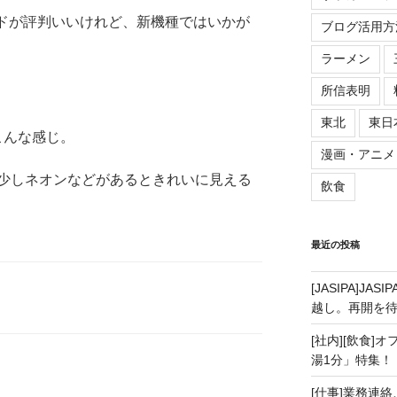
景モードが評判いいけれど、新機種ではいかが
ブログ活用方
ラーメン
所信表明
東北
東日
こんな感じ。
漫画・アニメ
少しネオンなどがあるときれいに見える
飲食
最近の投稿
[JASIPA]J
越し。再開を
[社内][飲食]
湯1分」特集！
[仕事]業務連絡