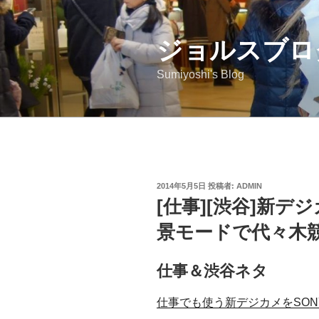
コ
ン
ジョルスブロ
テ
ン
Sumiyoshi's Blog
ツ
へ
ス
キ
ッ
プ
投
2014年5月5日
投稿者:
ADMIN
稿
[仕事][渋谷]新デジ
日:
景モードで代々木
仕事＆渋谷ネタ
仕事でも使う新デジカメをSONY Cy