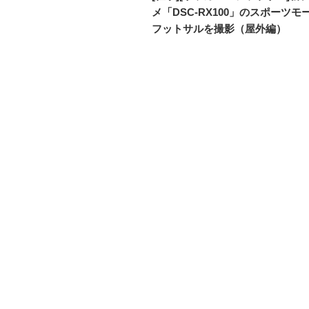
の
メ「DSC-RX100」のスポーツモ
ナ
投
フットサルを撮影（屋外編）
ビ
稿
ゲ
ー
シ
ョ
ン