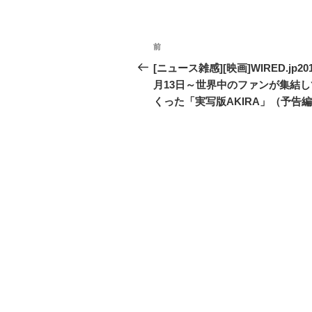
投
前
過
稿
去
[ニュース雑感][映画]WIRED.jp20
の
月13日～世界中のファンが集結し
ナ
投
くった「実写版AKIRA」（予告
ビ
稿
ゲ
ー
シ
ョ
ン