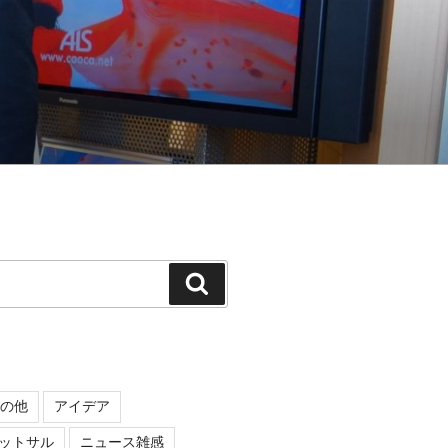
検
索
の他
アイデア
ットサル
ニュース雑感