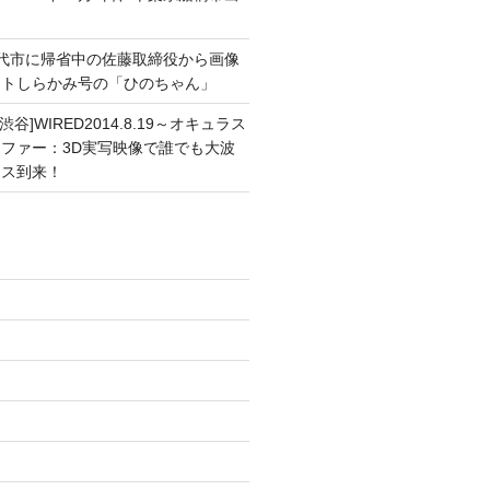
能代市に帰省中の佐藤取締役から画像
ートしらかみ号の「ひのちゃん」
渋谷]WIRED2014.8.19～オキュラス
ファー：3D実写映像で誰でも大波
ンス到来！