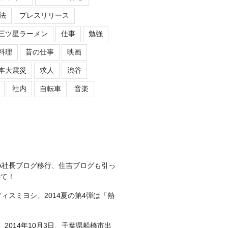
法
プレスリリース
三ツ星ラーメン
仕事
勉強
料理
昔の仕事
映画
本大震災
求人
渋谷
社内
自転車
音楽
ASIPA社長ブログ移行、住吉ブログも引っ
待て！
オフィスミヨシ、2014夏の第4弾は「熱
、2014年10月3日、千葉県船橋市出