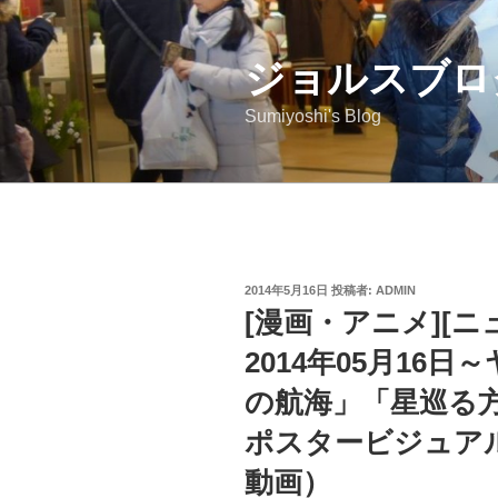
コ
ン
ジョルスブロ
テ
ン
Sumiyoshi's Blog
ツ
へ
ス
キ
ッ
プ
投
2014年5月16日
投稿者:
ADMIN
稿
[漫画・アニメ][
日:
2014年05月16日
の航海」「星巡る
ポスタービジュア
動画）