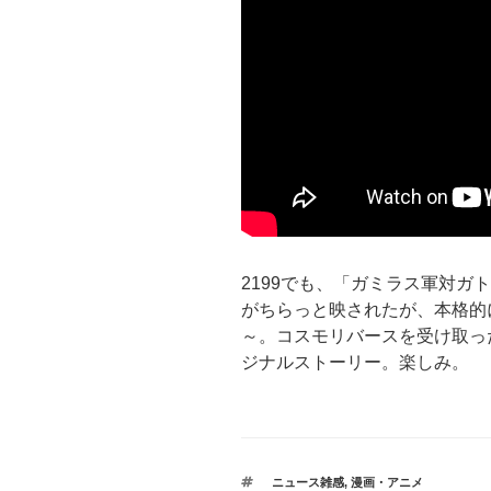
2199でも、「ガミラス軍対ガ
がちらっと映されたが、本格的
～。コスモリバースを受け取っ
ジナルストーリー。楽しみ。
タ
ニュース雑感
,
漫画・アニメ