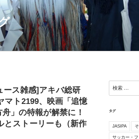
グ
検
ニュース雑感]アキバ総研
索:
～ヤマト2199、映画「追憶
方舟」の特報が解禁に！
タグ
ルとストーリーも（新作
JASIPA
そ
サッカー・フ