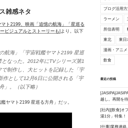
ブログ活用方
ス雑感ネタ
ラーメン
～ヤマト2199、映画「追憶の航海」「星巡る
所信表明
ービジュアルとストーリーも|
より。以下
東北
東日
漫画・アニメ
憶の航海」「宇宙戦艦ヤマト2199 星巡
飲食
となった。2012年にTVシリーズ第1
フで制作し、大ヒットを記録した「宇
新作として12月6日に公開される「宇
最近の投稿
方舟」。（以下略）
[JASIPA]J
越し。再開を
艦ヤマト2199 星巡る方舟」だッ。
[社内][飲食]
湯1分」特集！
[仕事]業務連絡