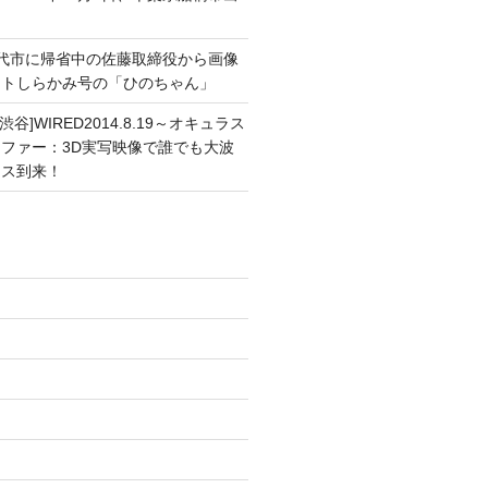
能代市に帰省中の佐藤取締役から画像
ートしらかみ号の「ひのちゃん」
渋谷]WIRED2014.8.19～オキュラス
ファー：3D実写映像で誰でも大波
ンス到来！