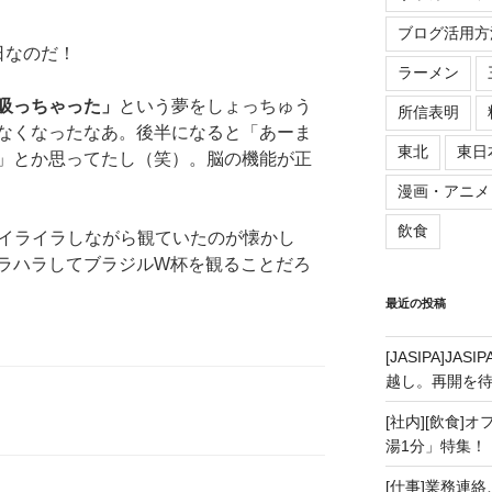
ブログ活用方
日なのだ！
ラーメン
吸っちゃった」
という夢をしょっちゅう
所信表明
なくなったなあ。後半になると「あーま
東北
東日
」とか思ってたし（笑）。脳の機能が正
漫画・アニメ
飲食
をイライラしながら観ていたのが懐かし
ラハラしてブラジルW杯を観ることだろ
最近の投稿
[JASIPA]J
越し。再開を
[社内][飲食]
湯1分」特集！
[仕事]業務連絡