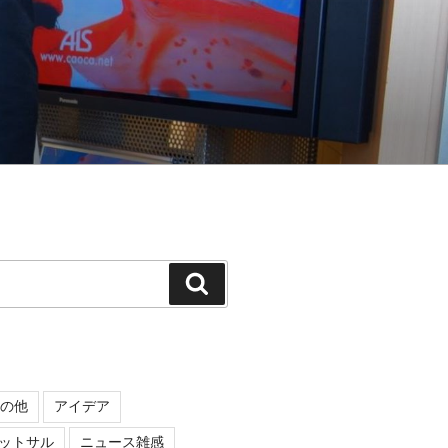
検
索
の他
アイデア
ットサル
ニュース雑感