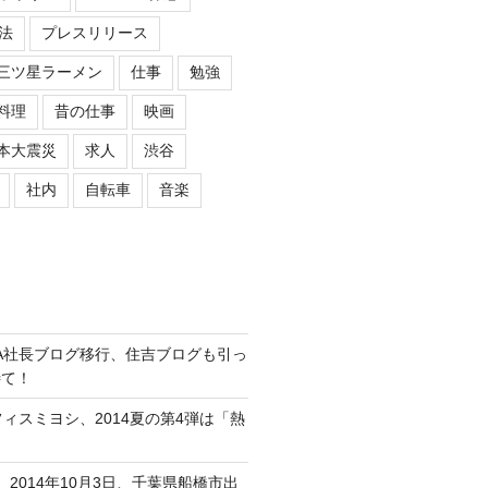
法
プレスリリース
三ツ星ラーメン
仕事
勉強
料理
昔の仕事
映画
本大震災
求人
渋谷
社内
自転車
音楽
ASIPA社長ブログ移行、住吉ブログも引っ
待て！
オフィスミヨシ、2014夏の第4弾は「熱
、2014年10月3日、千葉県船橋市出