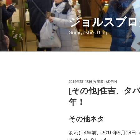
コ
ン
ジョルスブロ
テ
ン
Sumiyoshi's Blog
ツ
へ
ス
キ
ッ
プ
投
2014年5月18日
投稿者:
ADMIN
稿
[その他]住吉、タ
日:
年！
その他ネタ
あれは4年前、2010年5月1