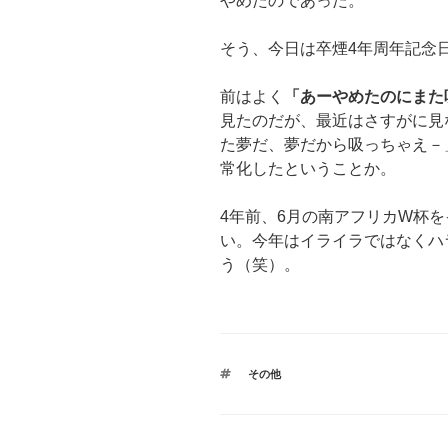
やめたのであった。
そう、今日は卒煙4年周年記念
前はよく
「あーやめたのにまた
見たのだが、最近はさすがに見
た夢だ、夢だから吸っちゃえ－
常化したということか。
4年前、6月の南アフリカW杯
い。今年はイライラではなくハ
う（笑）。
タ
その他
グ