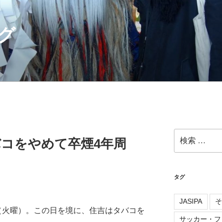
グ
検
バコをやめて卒煙4年周
索:
タグ
JASIPA
そ
8日（火曜）。この日を境に、住吉はタバコを
サッカー・フ