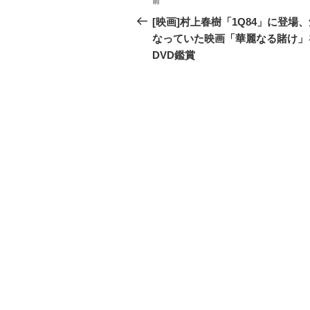
前
過
稿
去
[映画]村上春樹「1Q84」に登場
の
なっていた映画「華麗なる賭け」
ナ
投
DVD鑑賞
ビ
稿
ゲ
ー
シ
ョ
ン